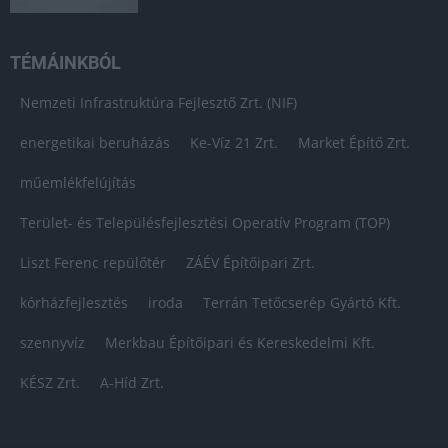
TÉMÁINKBÓL
Nemzeti Infrastruktúra Fejlesztő Zrt. (NIF)
energetikai beruházás
Ke-Víz 21 Zrt.
Market Építő Zrt.
műemlékfelújítás
Terület- és Településfejlesztési Operatív Program (TOP)
Liszt Ferenc repülőtér
ZÁÉV Építőipari Zrt.
kórházfejlesztés
iroda
Terrán Tetőcserép Gyártó Kft.
szennyvíz
Merkbau Építőipari és Kereskedelmi Kft.
KÉSZ Zrt.
A-Híd Zrt.