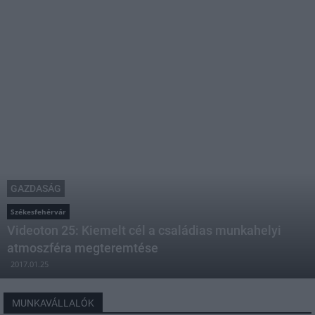
GAZDASÁG
Székesfehérvár
Videoton 25: Kiemelt cél a családias munkahelyi
atmoszféra megteremtése
2017.01.25
MUNKAVÁLLALÓK