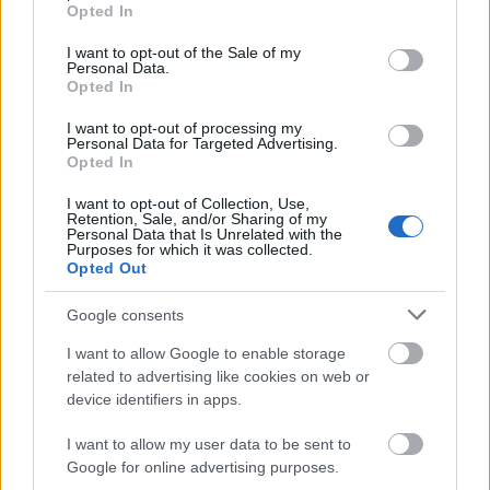
grant or deny consent to Google and its third-party tags to
Országos hírek
Opted In
use your data for below specified purposes in below Google
Megérkezett az eső a Duna vízgyűjtőjére
consent section.
I want to opt-out of the Sale of my
Personal Data.
Opted In
I want to opt-out of processing my
Personal Data for Targeted Advertising.
Aktuális
Opted In
Paks II.: Mit jelent az 5. blokk új
mérföldköve a felülvizsgálat
I want to opt-out of Collection, Use,
árnyékában?
Retention, Sale, and/or Sharing of my
Personal Data that Is Unrelated with the
Purposes for which it was collected.
Opted Out
Helyi hírek
Amire többmillióan vártunk: szombattól
Google consents
másodfokúra csökken a riasztás
I want to allow Google to enable storage
related to advertising like cookies on web or
device identifiers in apps.
HIRDETÉS
I want to allow my user data to be sent to
Google for online advertising purposes.