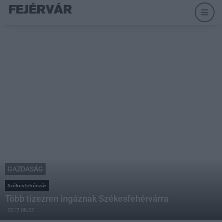
GAZDASÁG
Székesfehérvár
Több tízezren ingáznak Székesfehérvárra
2017.08.02