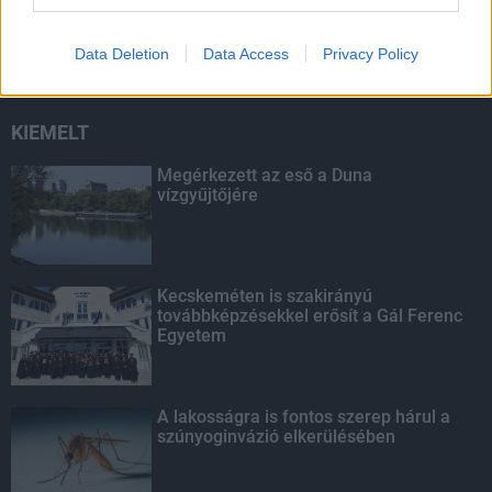
másodfokúra csökken a riasztás
Data Deletion
Data Access
Privacy Policy
KIEMELT
Megérkezett az eső a Duna
vízgyűjtőjére
Kecskeméten is szakirányú
továbbképzésekkel erősít a Gál Ferenc
Egyetem
A lakosságra is fontos szerep hárul a
szúnyoginvázió elkerülésében