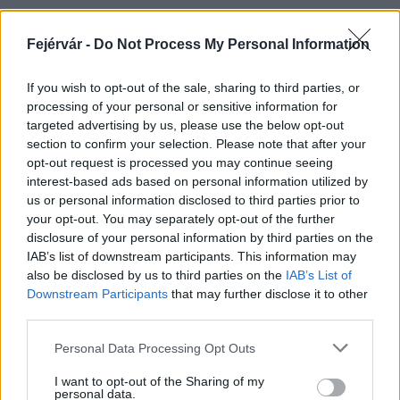
Fejérvár -
Do Not Process My Personal Information
HÍRLEVÉL
If you wish to opt-out of the sale, sharing to third parties, or
processing of your personal or sensitive information for
Név
targeted advertising by us, please use the below opt-out
section to confirm your selection. Please note that after your
opt-out request is processed you may continue seeing
E-mail cím
interest-based ads based on personal information utilized by
us or personal information disclosed to third parties prior to
your opt-out. You may separately opt-out of the further
Feliratkozom a hírlevélre és elfogadom az
adatvédelmi
disclosure of your personal information by third parties on the
szabályzatot!
IAB’s list of downstream participants. This information may
also be disclosed by us to third parties on the
IAB’s List of
FELIRATKOZÁS
Downstream Participants
that may further disclose it to other
third parties.
Please note that this website/app uses one or more Google
Personal Data Processing Opt Outs
services and may gather and store information including but
LEGFRISSEBB
not limited to your visit or usage behaviour. You may click to
I want to opt-out of the Sharing of my
personal data.