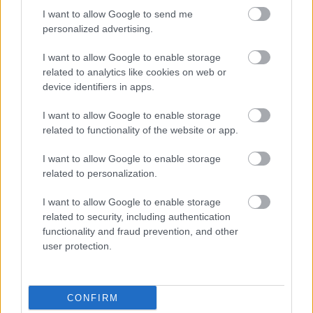
HIRDETÉS
I want to allow Google to send me
personalized advertising.
I want to allow Google to enable storage
HIRDETÉS
related to analytics like cookies on web or
device identifiers in apps.
I want to allow Google to enable storage
LEGOLVASOTTABB
related to functionality of the website or app.
Paks II.: Mit jelent az 5. blokk új
I want to allow Google to enable storage
mérföldköve a felülvizsgálat
related to personalization.
árnyékában?
I want to allow Google to enable storage
related to security, including authentication
Fontos a postaládákba költöző
functionality and fraud prevention, and other
széncinegék védelme
user protection.
CONFIRM
Amire többmillióan vártunk: szombattól