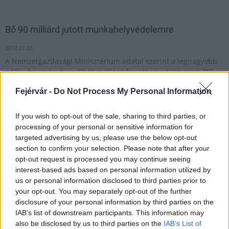
Bő 90 milliárd jutott munkahelyvédelemre
2018.01.03
A Nemzetgazdasági Minisztérium adatai szerint a legnagyobb
adókedvezményben, 33,41 milliárd forintban a több mint 355
ezer 55 év feletti munkavállaló foglalkoztatásáért részesültek a
Fejérvár -
Do Not Process My Personal Information
cégek.
If you wish to opt-out of the sale, sharing to third parties, or
processing of your personal or sensitive information for
1
targeted advertising by us, please use the below opt-out
section to confirm your selection. Please note that after your
opt-out request is processed you may continue seeing
interest-based ads based on personal information utilized by
HÍRLEVÉL
us or personal information disclosed to third parties prior to
your opt-out. You may separately opt-out of the further
Név
disclosure of your personal information by third parties on the
IAB’s list of downstream participants. This information may
also be disclosed by us to third parties on the
IAB’s List of