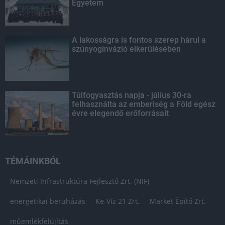
Egyetem
A lakosságra is fontos szerep hárul a
szúnyoginvázió elkerülésében
Túlfogyasztás napja - július 30-ra
felhasználta az emberiség a Föld egész
évre elegendő erőforrásait
TÉMÁINKBÓL
Nemzeti Infrastruktúra Fejlesztő Zrt. (NIF)
energetikai beruházás
Ke-Víz 21 Zrt.
Market Építő Zrt.
műemlékfelújítás