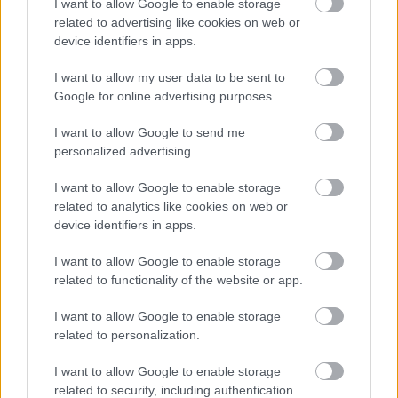
I want to allow Google to enable storage
related to advertising like cookies on web or
device identifiers in apps.
Helyi hírek
Gyárleállításokkal és átszervezett
I want to allow my user data to be sent to
termeléssel tehermentesíti a
Google for online advertising purposes.
villamosenergia-rendszert a STRABAG
I want to allow Google to send me
personalized advertising.
HIRDETÉS
I want to allow Google to enable storage
related to analytics like cookies on web or
device identifiers in apps.
HIRDETÉS
I want to allow Google to enable storage
related to functionality of the website or app.
HIRDETÉS
I want to allow Google to enable storage
related to personalization.
I want to allow Google to enable storage
LEGOLVASOTTABB
related to security, including authentication