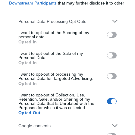
E-mail cím
Downstream Participants
that may further disclose it to other
third parties.
Please note that this website/app uses one or more Google
Personal Data Processing Opt Outs
Feliratkozom a hírlevélre és elfogadom az
adatvédelmi
services and may gather and store information including but
szabályzatot!
not limited to your visit or usage behaviour. You may click to
I want to opt-out of the Sharing of my
personal data.
grant or deny consent to Google and its third-party tags to
FELIRATKOZÁS
Opted In
use your data for below specified purposes in below Google
consent section.
I want to opt-out of the Sale of my
Personal Data.
Opted In
LEGFRISSEBB
I want to opt-out of processing my
Personal Data for Targeted Advertising.
Helyi hírek
Opted In
Amire többmillióan vártunk: szombattól
másodfokúra csökken a riasztás
I want to opt-out of Collection, Use,
Retention, Sale, and/or Sharing of my
Personal Data that Is Unrelated with the
Purposes for which it was collected.
Opted Out
Helyi hírek
Látlelet a hazai víziközművekről?
Google consents
Egyetlen, fél évszázados vezetéken múlt
Bicske vízellátása