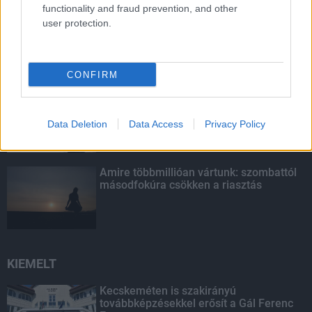
functionality and fraud prevention, and other
Látlelet a hazai víziközművekről?
user protection.
Egyetlen, fél évszázados vezetéken
múlt Bicske vízellátása
CONFIRM
Egyhetes országos ellenőrzést tart a
rendőrség a utakon
Data Deletion
Data Access
Privacy Policy
Amire többmillióan vártunk: szombattól
másodfokúra csökken a riasztás
KIEMELT
Kecskeméten is szakirányú
továbbképzésekkel erősít a Gál Ferenc