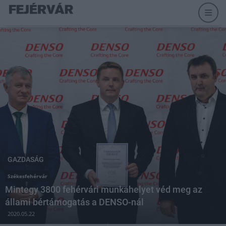
GAZDASÁG
Székesfehérvár
Mintegy 3800 fehérvári munkahelyet véd meg az
állami bértámogatás a DENSO-nál
2020.05.22