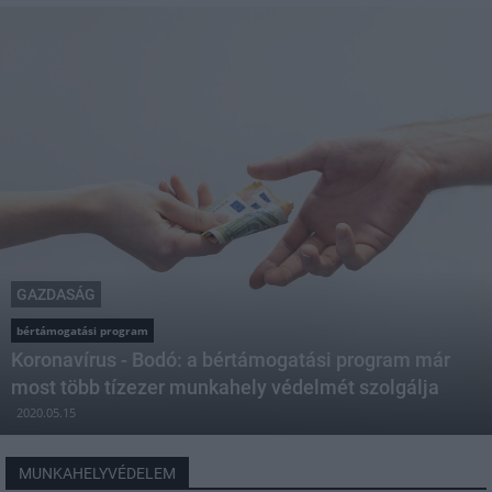
GAZDASÁG
bértámogatási program
Koronavírus - Bodó: a bértámogatási program már
most több tízezer munkahely védelmét szolgálja
2020.05.15
MUNKAHELYVÉDELEM