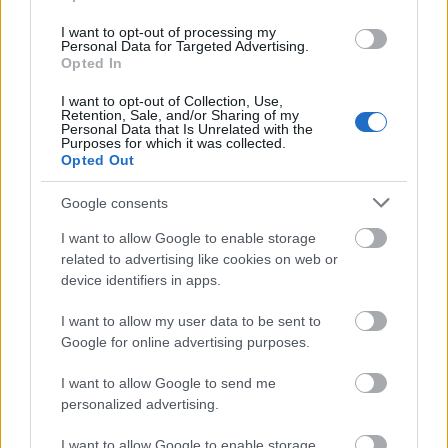
E-mail cím
I want to opt-out of processing my
Personal Data for Targeted Advertising.
Opted In
Feliratkozom a hírlevélre és elfogadom az
adatvédelmi
I want to opt-out of Collection, Use,
szabályzatot!
Retention, Sale, and/or Sharing of my
Personal Data that Is Unrelated with the
Purposes for which it was collected.
FELIRATKOZÁS
Opted Out
Google consents
I want to allow Google to enable storage
LEGFRISSEBB
related to advertising like cookies on web or
device identifiers in apps.
Országos hírek
Nem az üres, hanem az okosan működő
I want to allow my user data to be sent to
épület energiatakarékos
Google for online advertising purposes.
I want to allow Google to send me
personalized advertising.
Országos hírek
Megérkezett az eső a Duna vízgyűjtőjére
I want to allow Google to enable storage