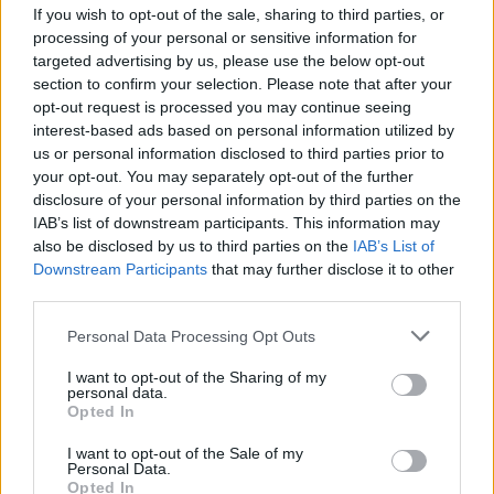
névváltás egy széleskörű folyamat része, amely a PPF Telecom
If you wish to opt-out of the sale, sharing to third parties, or
Csoport három Telenor néven működő telekommunikációs
processing of your personal or sensitive information for
vállalatát érinti, Magyarországon, Szerbiában és Bulgáriában.
targeted advertising by us, please use the below opt-out
section to confirm your selection. Please note that after your
opt-out request is processed you may continue seeing
Autós e-segélyhívás: október 1-től egységes
interest-based ads based on personal information utilized by
szabályozás lépett életbe
us or personal information disclosed to third parties prior to
your opt-out. You may separately opt-out of the further
2017.10.03
disclosure of your personal information by third parties on the
Három azonosítógazdálkodási változást vezet be az NMHH.
IAB’s list of downstream participants. This information may
also be disclosed by us to third parties on the
IAB’s List of
Downstream Participants
that may further disclose it to other
third parties.
1
Please note that this website/app uses one or more Google
Personal Data Processing Opt Outs
services and may gather and store information including but
not limited to your visit or usage behaviour. You may click to
I want to opt-out of the Sharing of my
HÍRLEVÉL
personal data.
grant or deny consent to Google and its third-party tags to
Opted In
use your data for below specified purposes in below Google
consent section.
Név
I want to opt-out of the Sale of my
Personal Data.
Opted In