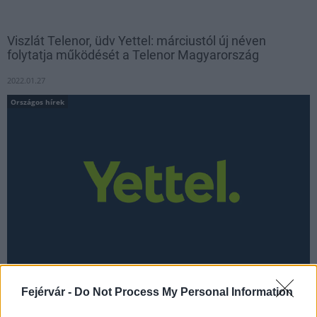
Viszlát Telenor, üdv Yettel: márciustól új néven
folytatja működését a Telenor Magyarország
2022.01.27
Országos hírek
Fejérvár -
Do Not Process My Personal Information
A Telenor Magyarország Zrt 2022. március 1-től Yettel
Magyarország Zrt., röviden Yettel néven folytatja működését. A