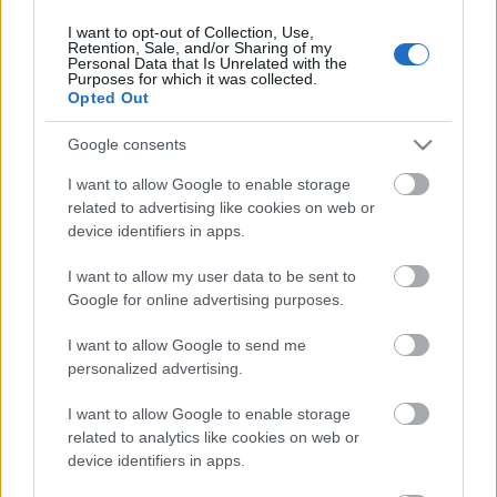
I want to opt-out of Collection, Use,
Retention, Sale, and/or Sharing of my
Personal Data that Is Unrelated with the
HIRDETÉS
Purposes for which it was collected.
Opted Out
Google consents
HIRDETÉS
I want to allow Google to enable storage
related to advertising like cookies on web or
device identifiers in apps.
LEGOLVASOTTABB
I want to allow my user data to be sent to
Megérkezett az eső a Duna
Google for online advertising purposes.
vízgyűjtőjére
I want to allow Google to send me
personalized advertising.
I want to allow Google to enable storage
Paks II.: Mit jelent az 5. blokk új
mérföldköve a felülvizsgálat
related to analytics like cookies on web or
árnyékában?
device identifiers in apps.