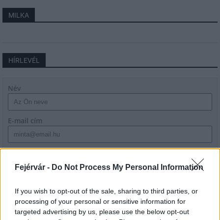
MILKA
HÍRLEVÉL
Név
E-mail cím
Feliratkozom a hírlevélre és elfogadom az
adatvédelmi
szabályzatot!
Fejérvár -
Do Not Process My Personal Information
FELIRATKOZÁS
If you wish to opt-out of the sale, sharing to third parties, or
processing of your personal or sensitive information for
targeted advertising by us, please use the below opt-out