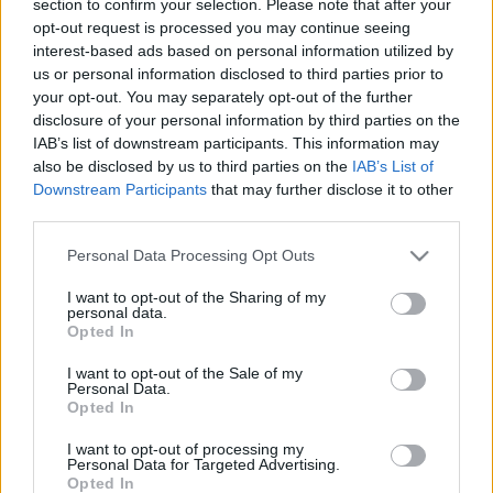
section to confirm your selection. Please note that after your
LEGFRISSEBB
opt-out request is processed you may continue seeing
interest-based ads based on personal information utilized by
Országos hírek
us or personal information disclosed to third parties prior to
Megérkezett az eső a Duna vízgyűjtőjére
your opt-out. You may separately opt-out of the further
disclosure of your personal information by third parties on the
IAB’s list of downstream participants. This information may
also be disclosed by us to third parties on the
IAB’s List of
Downstream Participants
that may further disclose it to other
Aktuális
third parties.
Paks II.: Mit jelent az 5. blokk új
mérföldköve a felülvizsgálat
Please note that this website/app uses one or more Google
Personal Data Processing Opt Outs
árnyékában?
services and may gather and store information including but
not limited to your visit or usage behaviour. You may click to
I want to opt-out of the Sharing of my
personal data.
grant or deny consent to Google and its third-party tags to
Opted In
Helyi hírek
use your data for below specified purposes in below Google
Amire többmillióan vártunk: szombattól
consent section.
I want to opt-out of the Sale of my
másodfokúra csökken a riasztás
Personal Data.
Opted In
I want to opt-out of processing my
Personal Data for Targeted Advertising.
Opted In
HIRDETÉS