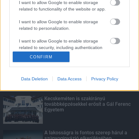
I want to allow Google to enable storage
related to functionality of the website or app.
Fontos a postaládákba költöző
széncinegék védelme
I want to allow Google to enable storage
related to personalization.
I want to allow Google to enable storage
related to security, including authentication
KIEMELT
functionality and fraud prevention, and other
CONFIRM
user protection.
Megérkezett az eső a Duna
vízgyűjtőjére
Data Deletion
Data Access
Privacy Policy
Kecskeméten is szakirányú
továbbképzésekkel erősít a Gál Ferenc
Egyetem
A lakosságra is fontos szerep hárul a
szúnyoginvázió elkerülésében