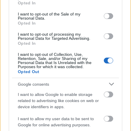
grant or deny consent to Google and its third-party tags to
Helyi hírek
Opted In
use your data for below specified purposes in below Google
Gyárleállításokkal és átszervezett
consent section.
termeléssel tehermentesíti a
I want to opt-out of the Sale of my
Personal Data.
villamosenergia-rendszert a STRABAG
Opted In
I want to opt-out of processing my
Personal Data for Targeted Advertising.
Országos hírek
Opted In
Kecskeméten is szakirányú
továbbképzésekkel erősít a Gál Ferenc
I want to opt-out of Collection, Use,
Egyetem
Retention, Sale, and/or Sharing of my
Personal Data that Is Unrelated with the
Purposes for which it was collected.
Opted Out
Országos hírek
A lakosságra is fontos szerep hárul a
Google consents
szúnyoginvázió elkerülésében
I want to allow Google to enable storage
related to advertising like cookies on web or
device identifiers in apps.
HIRDETÉS
I want to allow my user data to be sent to
Google for online advertising purposes.