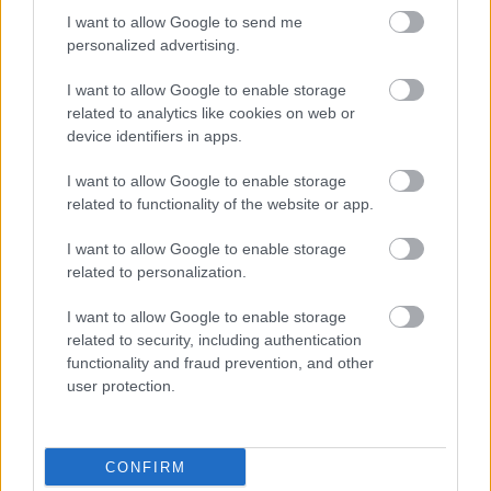
HIRDETÉS
I want to allow Google to send me
personalized advertising.
I want to allow Google to enable storage
HIRDETÉS
related to analytics like cookies on web or
device identifiers in apps.
I want to allow Google to enable storage
LEGOLVASOTTABB
related to functionality of the website or app.
Kecskeméten is szakirányú
I want to allow Google to enable storage
továbbképzésekkel erősít a Gál Ferenc
related to personalization.
Egyetem
I want to allow Google to enable storage
related to security, including authentication
Túlfogyasztás napja - július 30-ra
functionality and fraud prevention, and other
felhasználta az emberiség a Föld egész
user protection.
évre elegendő erőforrásait
CONFIRM
Egyhetes országos ellenőrzést tart a