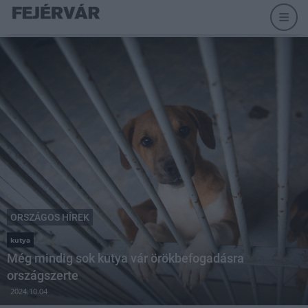
ORSZÁGOS HÍREK
kutya
Még mindig sok kutya vár örökbefogadásra
országszerte
2024.10.04