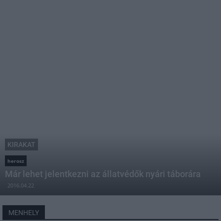
KIRAKAT
herosz
Már lehet jelentkezni az állatvédők nyári táborára
2016.04.22
MENHELY