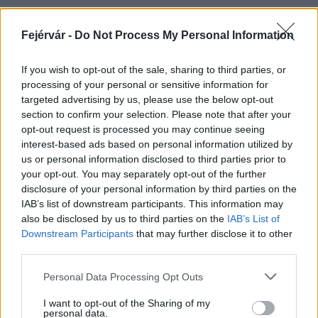
Fejérvár -
Do Not Process My Personal Information
HÍRLEVÉL
If you wish to opt-out of the sale, sharing to third parties, or
processing of your personal or sensitive information for
Név
targeted advertising by us, please use the below opt-out
section to confirm your selection. Please note that after your
opt-out request is processed you may continue seeing
E-mail cím
interest-based ads based on personal information utilized by
us or personal information disclosed to third parties prior to
your opt-out. You may separately opt-out of the further
Feliratkozom a hírlevélre és elfogadom az
adatvédelmi
disclosure of your personal information by third parties on the
szabályzatot!
IAB’s list of downstream participants. This information may
also be disclosed by us to third parties on the
IAB’s List of
FELIRATKOZÁS
Downstream Participants
that may further disclose it to other
third parties.
Please note that this website/app uses one or more Google
Personal Data Processing Opt Outs
services and may gather and store information including but
LEGFRISSEBB
not limited to your visit or usage behaviour. You may click to
I want to opt-out of the Sharing of my
personal data.