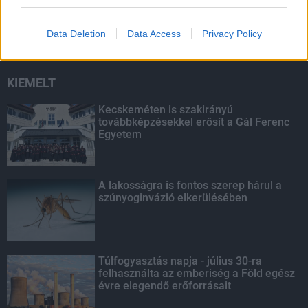
rendőrség a utakon
Data Deletion
Data Access
Privacy Policy
KIEMELT
Kecskeméten is szakirányú
továbbképzésekkel erősít a Gál Ferenc
Egyetem
A lakosságra is fontos szerep hárul a
szúnyoginvázió elkerülésében
Túlfogyasztás napja - július 30-ra
felhasználta az emberiség a Föld egész
évre elegendő erőforrásait