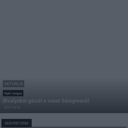
AKTUÁLIS
Fejér megye
Bivalyokat gázolt a vonat Sáregresnél
2017.10.16
MÁVINFORM