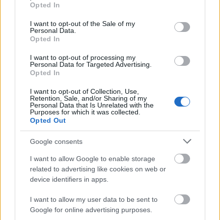
grant or deny consent to Google and its third-party tags to
Helyi hírek
Opted In
use your data for below specified purposes in below Google
Gyárleállításokkal és átszervezett
consent section.
termeléssel tehermentesíti a
I want to opt-out of the Sale of my
Personal Data.
villamosenergia-rendszert a STRABAG
Opted In
I want to opt-out of processing my
Personal Data for Targeted Advertising.
Országos hírek
Opted In
Kecskeméten is szakirányú
továbbképzésekkel erősít a Gál Ferenc
I want to opt-out of Collection, Use,
Egyetem
Retention, Sale, and/or Sharing of my
Personal Data that Is Unrelated with the
Purposes for which it was collected.
Opted Out
Országos hírek
A lakosságra is fontos szerep hárul a
Google consents
szúnyoginvázió elkerülésében
I want to allow Google to enable storage
related to advertising like cookies on web or
device identifiers in apps.
HIRDETÉS
I want to allow my user data to be sent to
Google for online advertising purposes.