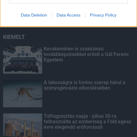
rendőrség a utakon
Data Deletion
Data Access
Privacy Policy
KIEMELT
Kecskeméten is szakirányú
továbbképzésekkel erősít a Gál Ferenc
Egyetem
A lakosságra is fontos szerep hárul a
szúnyoginvázió elkerülésében
Túlfogyasztás napja - július 30-ra
felhasználta az emberiség a Föld egész
évre elegendő erőforrásait