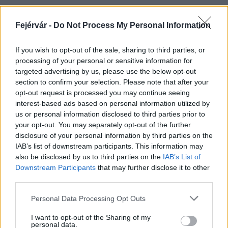
Fejérvár -
Do Not Process My Personal Information
HÍRLEVÉL
If you wish to opt-out of the sale, sharing to third parties, or
processing of your personal or sensitive information for
Név
targeted advertising by us, please use the below opt-out
section to confirm your selection. Please note that after your
opt-out request is processed you may continue seeing
E-mail cím
interest-based ads based on personal information utilized by
us or personal information disclosed to third parties prior to
your opt-out. You may separately opt-out of the further
Feliratkozom a hírlevélre és elfogadom az
adatvédelmi
disclosure of your personal information by third parties on the
szabályzatot!
IAB’s list of downstream participants. This information may
also be disclosed by us to third parties on the
IAB’s List of
FELIRATKOZÁS
Downstream Participants
that may further disclose it to other
third parties.
Please note that this website/app uses one or more Google
Personal Data Processing Opt Outs
services and may gather and store information including but
LEGFRISSEBB
not limited to your visit or usage behaviour. You may click to
I want to opt-out of the Sharing of my
personal data.