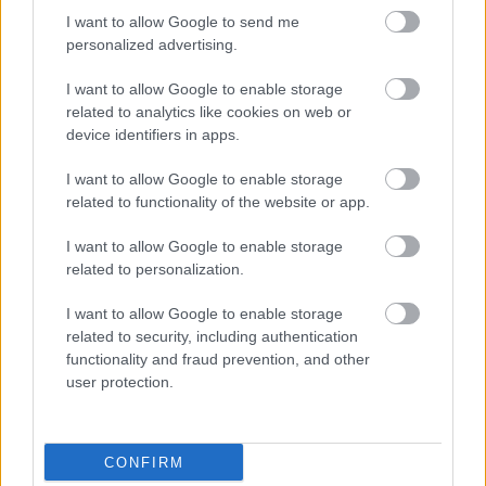
HIRDETÉS
I want to allow Google to send me
personalized advertising.
I want to allow Google to enable storage
HIRDETÉS
related to analytics like cookies on web or
device identifiers in apps.
I want to allow Google to enable storage
LEGOLVASOTTABB
related to functionality of the website or app.
Kecskeméten is szakirányú
I want to allow Google to enable storage
továbbképzésekkel erősít a Gál Ferenc
related to personalization.
Egyetem
I want to allow Google to enable storage
related to security, including authentication
Túlfogyasztás napja - július 30-ra
functionality and fraud prevention, and other
felhasználta az emberiség a Föld egész
user protection.
évre elegendő erőforrásait
CONFIRM
Egyhetes országos ellenőrzést tart a