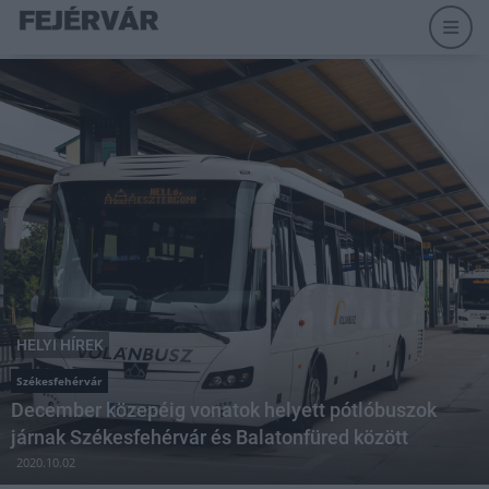
HELYI HÍREK
Székesfehérvár
December közepéig vonatok helyett pótlóbuszok
járnak Székesfehérvár és Balatonfüred között
2020.10.02