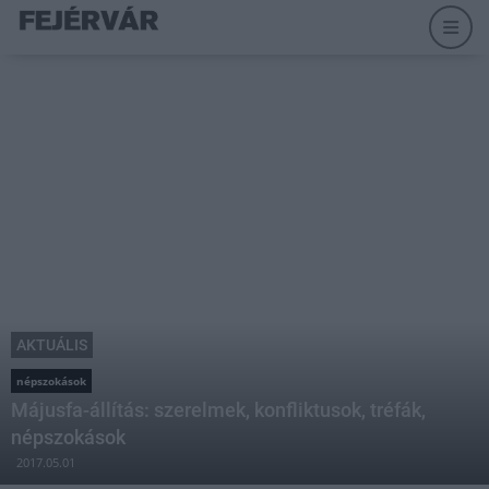
AKTUÁLIS
népszokások
Májusfa-állítás: szerelmek, konfliktusok, tréfák,
népszokások
2017.05.01