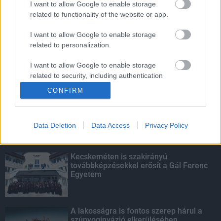
I want to allow Google to enable storage
related to functionality of the website or app.
Amire többmillióan vártunk: szombattól
másodfokúra csökken a riasztás
I want to allow Google to enable storage
related to personalization.
I want to allow Google to enable storage
related to security, including authentication
KIEMELT
functionality and fraud prevention, and other
CONFIRM
user protection.
Megérkezett az eső a Duna
vízgyűjtőjére
Data Deletion
Data Access
Privacy Policy
Kecskeméten is szakirányú
továbbképzésekkel erősít a Gál Ferenc
Egyetem
A lakosságra is fontos szerep hárul a
szúnyoginvázió elkerülésében