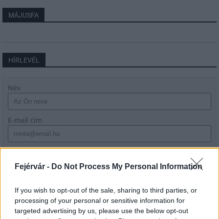
MÁJUSFA
HÍRLEVÉL
Név
E-mail cím
Feliratkozom a hírlevélre és elfogadom az
adatvédelmi
szabályzatot!
Fejérvár -
Do Not Process My Personal Information
FELIRATKOZÁS
If you wish to opt-out of the sale, sharing to third parties, or
processing of your personal or sensitive information for
targeted advertising by us, please use the below opt-out