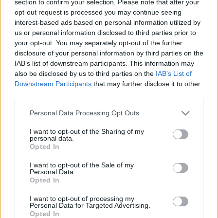
section to confirm your selection. Please note that after your
LEGFRISSEBB
opt-out request is processed you may continue seeing
interest-based ads based on personal information utilized by
Országos hírek
us or personal information disclosed to third parties prior to
Megérkezett az eső a Duna vízgyűjtőjére
your opt-out. You may separately opt-out of the further
disclosure of your personal information by third parties on the
IAB’s list of downstream participants. This information may
also be disclosed by us to third parties on the
IAB’s List of
Downstream Participants
that may further disclose it to other
Aktuális
third parties.
Paks II.: Mit jelent az 5. blokk új
mérföldköve a felülvizsgálat
Please note that this website/app uses one or more Google
Personal Data Processing Opt Outs
árnyékában?
services and may gather and store information including but
not limited to your visit or usage behaviour. You may click to
I want to opt-out of the Sharing of my
personal data.
grant or deny consent to Google and its third-party tags to
Opted In
Helyi hírek
use your data for below specified purposes in below Google
Amire többmillióan vártunk: szombattól
consent section.
I want to opt-out of the Sale of my
másodfokúra csökken a riasztás
Personal Data.
Opted In
I want to opt-out of processing my
Personal Data for Targeted Advertising.
Opted In
HIRDETÉS