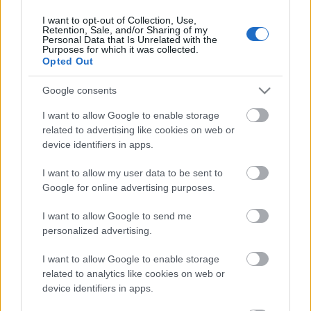
I want to opt-out of Collection, Use,
Retention, Sale, and/or Sharing of my
Personal Data that Is Unrelated with the
HIRDETÉS
Purposes for which it was collected.
Opted Out
Google consents
HIRDETÉS
I want to allow Google to enable storage
related to advertising like cookies on web or
device identifiers in apps.
LEGOLVASOTTABB
I want to allow my user data to be sent to
Paks II.: Mit jelent az 5. blokk új
Google for online advertising purposes.
mérföldköve a felülvizsgálat
árnyékában?
I want to allow Google to send me
personalized advertising.
I want to allow Google to enable storage
Fontos a postaládákba költöző
széncinegék védelme
related to analytics like cookies on web or
device identifiers in apps.