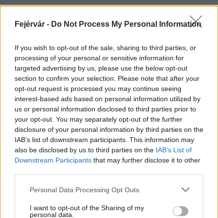
Fejérvár -
Do Not Process My Personal Information
HÍRLEVÉL
If you wish to opt-out of the sale, sharing to third parties, or
processing of your personal or sensitive information for
Név
targeted advertising by us, please use the below opt-out
section to confirm your selection. Please note that after your
opt-out request is processed you may continue seeing
E-mail cím
interest-based ads based on personal information utilized by
us or personal information disclosed to third parties prior to
your opt-out. You may separately opt-out of the further
Feliratkozom a hírlevélre és elfogadom az
adatvédelmi
disclosure of your personal information by third parties on the
szabályzatot!
IAB’s list of downstream participants. This information may
also be disclosed by us to third parties on the
IAB’s List of
FELIRATKOZÁS
Downstream Participants
that may further disclose it to other
third parties.
Please note that this website/app uses one or more Google
Personal Data Processing Opt Outs
services and may gather and store information including but
LEGFRISSEBB
not limited to your visit or usage behaviour. You may click to
I want to opt-out of the Sharing of my
personal data.