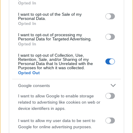
grant or deny consent to Google and its third-party tags to
Helyi hírek
Opted In
use your data for below specified purposes in below Google
Amire többmillióan vártunk: szombattól
consent section.
másodfokúra csökken a riasztás
I want to opt-out of the Sale of my
Personal Data.
Opted In
I want to opt-out of processing my
Personal Data for Targeted Advertising.
Helyi hírek
Opted In
Látlelet a hazai víziközművekről?
Egyetlen, fél évszázados vezetéken múlt
I want to opt-out of Collection, Use,
Bicske vízellátása
Retention, Sale, and/or Sharing of my
Personal Data that Is Unrelated with the
Purposes for which it was collected.
Opted Out
Helyi hírek
Gyárleállításokkal és átszervezett
Google consents
termeléssel tehermentesíti a
villamosenergia-rendszert a STRABAG
I want to allow Google to enable storage
related to advertising like cookies on web or
device identifiers in apps.
HIRDETÉS
I want to allow my user data to be sent to
Google for online advertising purposes.