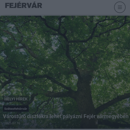
HELYI HÍREK
Székesfehérvár
Várostűrő díszfákra lehet pályázni Fejér vármegyében
2025.07.16