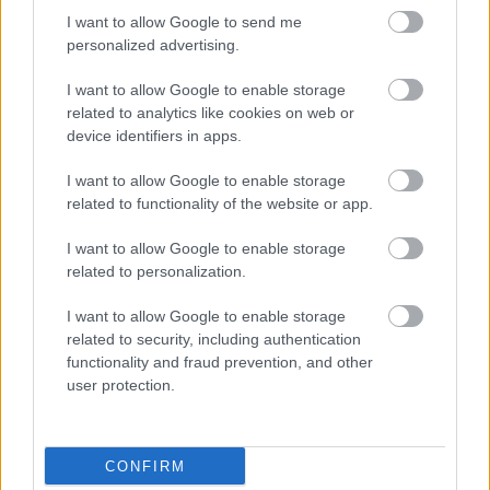
HIRDETÉS
I want to allow Google to send me
personalized advertising.
I want to allow Google to enable storage
HIRDETÉS
related to analytics like cookies on web or
device identifiers in apps.
I want to allow Google to enable storage
LEGOLVASOTTABB
related to functionality of the website or app.
Egyhetes országos ellenőrzést tart a
I want to allow Google to enable storage
rendőrség a utakon
related to personalization.
I want to allow Google to enable storage
related to security, including authentication
Mától jelentkezhetnek a kivitelezők a
functionality and fraud prevention, and other
háztartások napelemes és fűtési
user protection.
rendszereit támogató pályázatra
CONFIRM
Amire többmillióan vártunk: szombattól