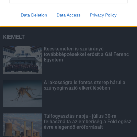
másodfokúra csökken a riasztás
Data Deletion
Data Access
Privacy Policy
KIEMELT
Kecskeméten is szakirányú
továbbképzésekkel erősít a Gál Ferenc
Egyetem
A lakosságra is fontos szerep hárul a
szúnyoginvázió elkerülésében
Túlfogyasztás napja - július 30-ra
felhasználta az emberiség a Föld egész
évre elegendő erőforrásait