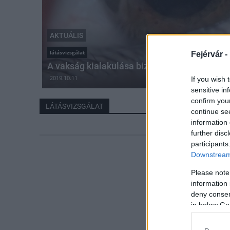
AKTUÁLIS
látásvizsgálat
Fejérvár -
A vakság kialakulása bizonyos esetekben 
2019.10.11
If you wish 
sensitive in
confirm you
LÁTÁSVIZSGÁLAT
continue se
information 
further disc
participants
Downstream 
Please note
information 
deny consent
in below Go