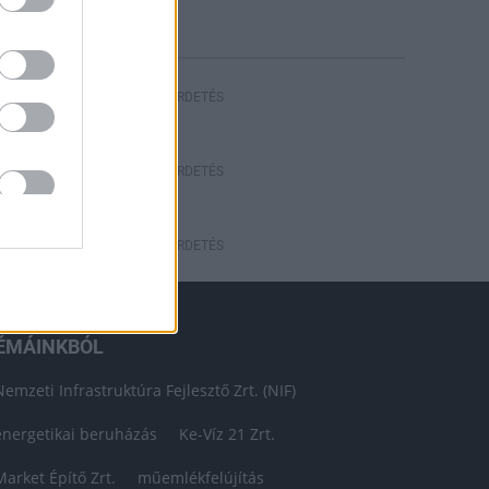
HIRDETÉS
HIRDETÉS
HIRDETÉS
ÉMÁINKBÓL
Nemzeti Infrastruktúra Fejlesztő Zrt. (NIF)
energetikai beruházás
Ke-Víz 21 Zrt.
Market Építő Zrt.
műemlékfelújítás