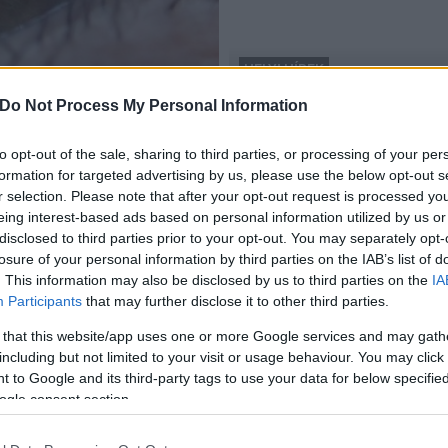
HELYI HÍREK
Dunaújváros
Do Not Process My Personal Information
megelőzhető
Korszerű eszközzel bővül
2017.05.04
to opt-out of the sale, sharing to third parties, or processing of your per
formation for targeted advertising by us, please use the below opt-out s
r selection. Please note that after your opt-out request is processed y
eing interest-based ads based on personal information utilized by us or
disclosed to third parties prior to your opt-out. You may separately opt-
losure of your personal information by third parties on the IAB’s list of
. This information may also be disclosed by us to third parties on the
IA
Participants
that may further disclose it to other third parties.
 that this website/app uses one or more Google services and may gath
including but not limited to your visit or usage behaviour. You may click 
 to Google and its third-party tags to use your data for below specifi
ogle consent section.