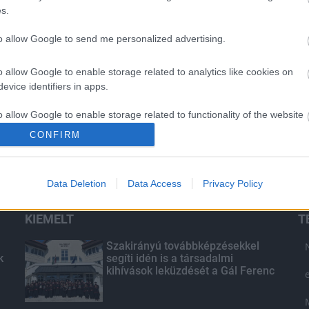
s.
to allow Google to send me personalized advertising.
o allow Google to enable storage related to analytics like cookies on
evice identifiers in apps.
o allow Google to enable storage related to functionality of the website
CONFIRM
o allow Google to enable storage related to personalization.
Data Deletion
Data Access
Privacy Policy
o allow Google to enable storage related to security, including
cation functionality and fraud prevention, and other user protection.
KIEMELT
T
Szakirányú továbbképzésekkel
k
segíti idén is a társadalmi
kihívások leküzdését a Gál Ferenc
Egyetem