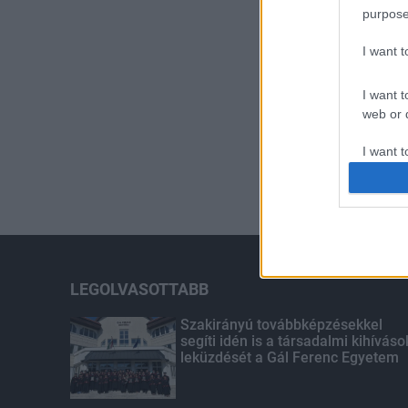
purpose
I want 
I want t
web or d
I want t
or app.
I want t
I want t
authenti
LEGOLVASOTTABB
Szakirányú továbbképzésekkel
segíti idén is a társadalmi kihíváso
leküzdését a Gál Ferenc Egyetem