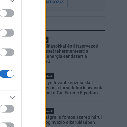
FELIRATKOZÁS
LEGFRISSEBB
Helyi hírek
Gyárleállításokkal és átszervezett
termeléssel tehermentesíti a
villamosenergia-rendszert a
STRABAG
Országos hírek
Szakirányú továbbképzésekkel
segíti idén is a társadalmi kihívások
leküzdését a Gál Ferenc Egyetem
Országos hírek
A lakosságra is fontos szerep hárul
a szúnyoginvázió elkerülésében