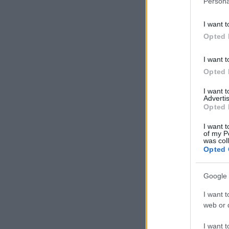
Persona
I want t
Opted 
I want t
Opted 
I want 
Advertis
Opted 
I want t
of my P
was col
Opted 
Google 
I want t
web or d
I want t