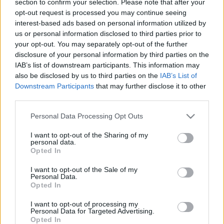
section to confirm your selection. Please note that after your
LEGFRISSEBB
opt-out request is processed you may continue seeing
interest-based ads based on personal information utilized by
Országos hírek
us or personal information disclosed to third parties prior to
Megérkezett az eső a Duna vízgyűjtőjére
your opt-out. You may separately opt-out of the further
disclosure of your personal information by third parties on the
IAB’s list of downstream participants. This information may
also be disclosed by us to third parties on the
IAB’s List of
Downstream Participants
that may further disclose it to other
Aktuális
third parties.
Paks II.: Mit jelent az 5. blokk új
mérföldköve a felülvizsgálat
Please note that this website/app uses one or more Google
Personal Data Processing Opt Outs
árnyékában?
services and may gather and store information including but
not limited to your visit or usage behaviour. You may click to
I want to opt-out of the Sharing of my
personal data.
grant or deny consent to Google and its third-party tags to
Opted In
Helyi hírek
use your data for below specified purposes in below Google
Amire többmillióan vártunk: szombattól
consent section.
I want to opt-out of the Sale of my
másodfokúra csökken a riasztás
Personal Data.
Opted In
I want to opt-out of processing my
Personal Data for Targeted Advertising.
Opted In
HIRDETÉS