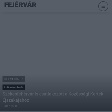
HELYI HÍREK
Székesfehérvár
Székesfehérvár is csatlakozott a Közösségi Kertek
Éjszakájahoz
2017.08.31