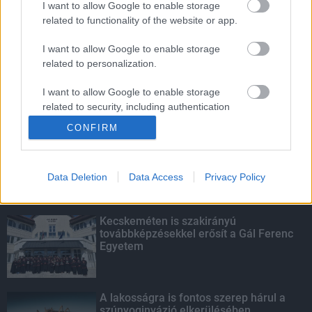
I want to allow Google to enable storage
related to functionality of the website or app.
Amire többmillióan vártunk: szombattól
másodfokúra csökken a riasztás
I want to allow Google to enable storage
related to personalization.
I want to allow Google to enable storage
related to security, including authentication
KIEMELT
functionality and fraud prevention, and other
CONFIRM
user protection.
Megérkezett az eső a Duna
vízgyűjtőjére
Data Deletion
Data Access
Privacy Policy
Kecskeméten is szakirányú
továbbképzésekkel erősít a Gál Ferenc
Egyetem
A lakosságra is fontos szerep hárul a
szúnyoginvázió elkerülésében