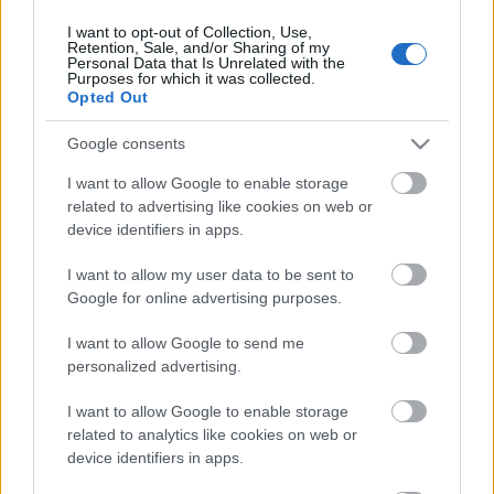
I want to opt-out of Collection, Use,
Retention, Sale, and/or Sharing of my
Personal Data that Is Unrelated with the
HIRDETÉS
Purposes for which it was collected.
Opted Out
Google consents
HIRDETÉS
I want to allow Google to enable storage
related to advertising like cookies on web or
device identifiers in apps.
LEGOLVASOTTABB
I want to allow my user data to be sent to
Paks II.: Mit jelent az 5. blokk új
Google for online advertising purposes.
mérföldköve a felülvizsgálat
árnyékában?
I want to allow Google to send me
personalized advertising.
I want to allow Google to enable storage
Fontos a postaládákba költöző
széncinegék védelme
related to analytics like cookies on web or
device identifiers in apps.