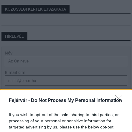
KÖZÖSSÉGI KERTEK ÉJSZAKÁJA
HÍRLEVÉL
Név
E-mail cím
Feliratkozom a hírlevélre és elfogadom az
adatvédelmi
szabályzatot!
Fejérvár -
Do Not Process My Personal Information
FELIRATKOZÁS
If you wish to opt-out of the sale, sharing to third parties, or
processing of your personal or sensitive information for
targeted advertising by us, please use the below opt-out