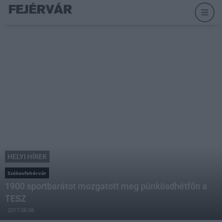
HELYI HÍREK
Székesfehérvár
1900 sportbarátot mozgatott meg pünkösdhétfőn a
TESZ
2017.06.06