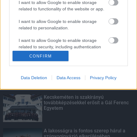
I want to allow Google to enable storage
related to functionality of the website or app.
Amire többmillióan vártunk: szombattól
másodfokúra csökken a riasztás
I want to allow Google to enable storage
related to personalization.
I want to allow Google to enable storage
related to security, including authentication
KIEMELT
functionality and fraud prevention, and other
CONFIRM
user protection.
Megérkezett az eső a Duna
vízgyűjtőjére
Data Deletion
Data Access
Privacy Policy
Kecskeméten is szakirányú
továbbképzésekkel erősít a Gál Ferenc
Egyetem
A lakosságra is fontos szerep hárul a
szúnyoginvázió elkerülésében