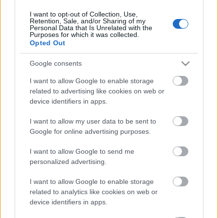
I want to opt-out of Collection, Use,
Retention, Sale, and/or Sharing of my
Personal Data that Is Unrelated with the
HIRDETÉS
Purposes for which it was collected.
Opted Out
Google consents
HIRDETÉS
I want to allow Google to enable storage
related to advertising like cookies on web or
device identifiers in apps.
LEGOLVASOTTABB
I want to allow my user data to be sent to
Paks II.: Mit jelent az 5. blokk új
Google for online advertising purposes.
mérföldköve a felülvizsgálat
árnyékában?
I want to allow Google to send me
personalized advertising.
I want to allow Google to enable storage
Fontos a postaládákba költöző
széncinegék védelme
related to analytics like cookies on web or
device identifiers in apps.