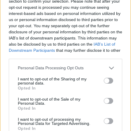
section to confirm your selection. Please note that after your
LEGFRISSEBB
opt-out request is processed you may continue seeing
interest-based ads based on personal information utilized by
Országos hírek
us or personal information disclosed to third parties prior to
Megérkezett az eső a Duna vízgyűjtőjére
your opt-out. You may separately opt-out of the further
disclosure of your personal information by third parties on the
IAB’s list of downstream participants. This information may
also be disclosed by us to third parties on the
IAB’s List of
Downstream Participants
that may further disclose it to other
Aktuális
third parties.
Paks II.: Mit jelent az 5. blokk új
mérföldköve a felülvizsgálat
Please note that this website/app uses one or more Google
Personal Data Processing Opt Outs
árnyékában?
services and may gather and store information including but
not limited to your visit or usage behaviour. You may click to
I want to opt-out of the Sharing of my
personal data.
grant or deny consent to Google and its third-party tags to
Opted In
Helyi hírek
use your data for below specified purposes in below Google
Amire többmillióan vártunk: szombattól
consent section.
I want to opt-out of the Sale of my
másodfokúra csökken a riasztás
Personal Data.
Opted In
I want to opt-out of processing my
Personal Data for Targeted Advertising.
Opted In
HIRDETÉS