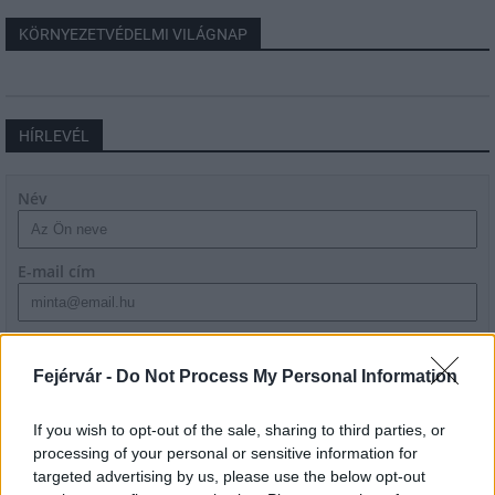
KÖRNYEZETVÉDELMI VILÁGNAP
HÍRLEVÉL
Név
E-mail cím
Feliratkozom a hírlevélre és elfogadom az
adatvédelmi
szabályzatot!
Fejérvár -
Do Not Process My Personal Information
FELIRATKOZÁS
If you wish to opt-out of the sale, sharing to third parties, or
processing of your personal or sensitive information for
targeted advertising by us, please use the below opt-out