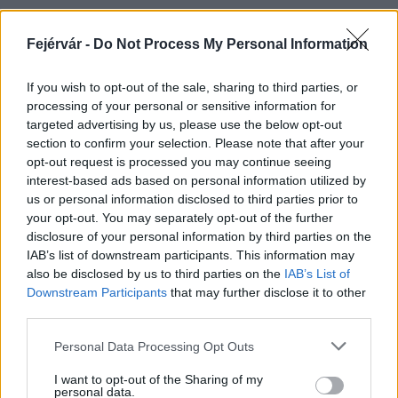
Fejérvár -
Do Not Process My Personal Information
HÍRLEVÉL
If you wish to opt-out of the sale, sharing to third parties, or
processing of your personal or sensitive information for
Név
targeted advertising by us, please use the below opt-out
section to confirm your selection. Please note that after your
opt-out request is processed you may continue seeing
E-mail cím
interest-based ads based on personal information utilized by
us or personal information disclosed to third parties prior to
your opt-out. You may separately opt-out of the further
Feliratkozom a hírlevélre és elfogadom az
adatvédelmi
disclosure of your personal information by third parties on the
szabályzatot!
IAB’s list of downstream participants. This information may
also be disclosed by us to third parties on the
IAB’s List of
FELIRATKOZÁS
Downstream Participants
that may further disclose it to other
third parties.
Please note that this website/app uses one or more Google
Personal Data Processing Opt Outs
services and may gather and store information including but
LEGFRISSEBB
not limited to your visit or usage behaviour. You may click to
I want to opt-out of the Sharing of my
personal data.