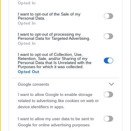
grant or deny consent to Google and its third-party tags to
Helyi hírek
Opted In
use your data for below specified purposes in below Google
Gyárleállításokkal és átszervezett
consent section.
termeléssel tehermentesíti a
I want to opt-out of the Sale of my
Personal Data.
villamosenergia-rendszert a STRABAG
Opted In
I want to opt-out of processing my
Personal Data for Targeted Advertising.
Országos hírek
Opted In
Szakirányú továbbképzésekkel segíti
idén is a társadalmi kihívások leküzdését
I want to opt-out of Collection, Use,
a Gál Ferenc Egyetem
Retention, Sale, and/or Sharing of my
Personal Data that Is Unrelated with the
Purposes for which it was collected.
Opted Out
Országos hírek
A lakosságra is fontos szerep hárul a
Google consents
szúnyoginvázió elkerülésében
I want to allow Google to enable storage
related to advertising like cookies on web or
device identifiers in apps.
HIRDETÉS
I want to allow my user data to be sent to
Google for online advertising purposes.