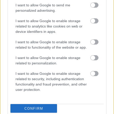
HIRDETÉS
I want to allow Google to send me
personalized advertising.
I want to allow Google to enable storage
HIRDETÉS
related to analytics like cookies on web or
device identifiers in apps.
I want to allow Google to enable storage
LEGOLVASOTTABB
related to functionality of the website or app.
Szakirányú továbbképzésekkel segíti
I want to allow Google to enable storage
idén is a társadalmi kihívások
related to personalization.
leküzdését a Gál Ferenc Egyetem
I want to allow Google to enable storage
related to security, including authentication
Túlfogyasztás napja - július 30-ra
functionality and fraud prevention, and other
felhasználta az emberiség a Föld egész
user protection.
évre elegendő erőforrásait
CONFIRM
A lakosságra is fontos szerep hárul a