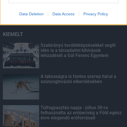
szúnyoginvázió elkerülésében
Data Deletion
Data Access
Privacy Policy
KIEMELT
Szakirányú továbbképzésekkel segíti
idén is a társadalmi kihívások
leküzdését a Gál Ferenc Egyetem
A lakosságra is fontos szerep hárul a
szúnyoginvázió elkerülésében
Túlfogyasztás napja - július 30-ra
felhasználta az emberiség a Föld egész
évre elegendő erőforrásait