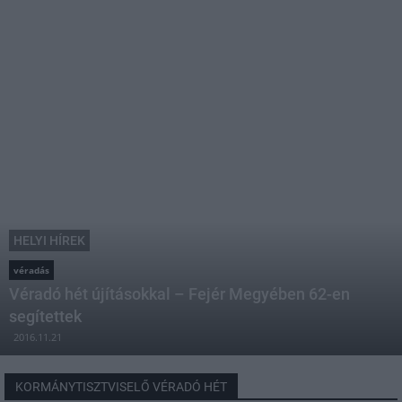
HELYI HÍREK
véradás
Véradó hét újításokkal – Fejér Megyében 62-en
segítettek
2016.11.21
KORMÁNYTISZTVISELŐ VÉRADÓ HÉT