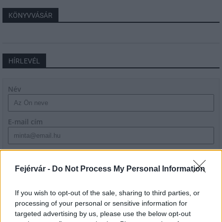
KÖNYVVÁSÁR
HÍRLEVÉL
Név
E-mail cím
Feliratkozom a hírlevélre és elfogadom az
adatvédelmi
szabályzatot!
Fejérvár -
Do Not Process My Personal Information
FELIRATKOZÁS
If you wish to opt-out of the sale, sharing to third parties, or
processing of your personal or sensitive information for
targeted advertising by us, please use the below opt-out