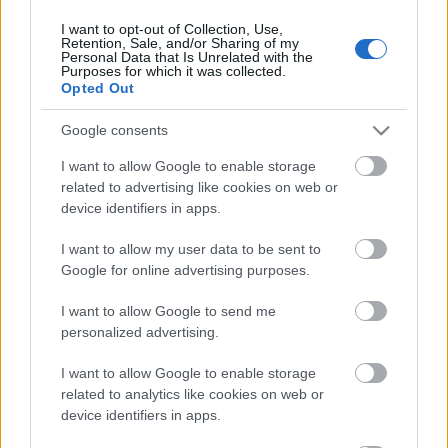
I want to opt-out of Collection, Use,
Retention, Sale, and/or Sharing of my
Personal Data that Is Unrelated with the
HIRDETÉS
Purposes for which it was collected.
Opted Out
Google consents
HIRDETÉS
I want to allow Google to enable storage
related to advertising like cookies on web or
device identifiers in apps.
LEGOLVASOTTABB
I want to allow my user data to be sent to
Paks II.: Mit jelent az 5. blokk új
Google for online advertising purposes.
mérföldköve a felülvizsgálat
árnyékában?
I want to allow Google to send me
personalized advertising.
I want to allow Google to enable storage
Fontos a postaládákba költöző
széncinegék védelme
related to analytics like cookies on web or
device identifiers in apps.