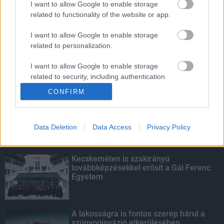
I want to allow Google to enable storage
related to functionality of the website or app.
Amire többmillióan vártunk: szombattól
másodfokúra csökken a riasztás
I want to allow Google to enable storage
related to personalization.
I want to allow Google to enable storage
related to security, including authentication
KIEMELT
functionality and fraud prevention, and other
CONFIRM
user protection.
Megérkezett az eső a Duna
vízgyűjtőjére
Data Deletion
Data Access
Privacy Policy
Kecskeméten is szakirányú
továbbképzésekkel erősít a Gál Ferenc
Egyetem
A lakosságra is fontos szerep hárul a
szúnyoginvázió elkerülésében