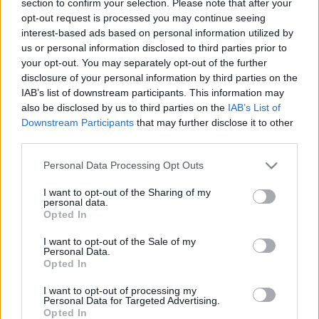
section to confirm your selection. Please note that after your
LEGFRISSEBB
opt-out request is processed you may continue seeing
interest-based ads based on personal information utilized by
Országos hírek
us or personal information disclosed to third parties prior to
Megérkezett az eső a Duna vízgyűjtőjére
your opt-out. You may separately opt-out of the further
disclosure of your personal information by third parties on the
IAB’s list of downstream participants. This information may
also be disclosed by us to third parties on the
IAB’s List of
Downstream Participants
that may further disclose it to other
Aktuális
third parties.
Paks II.: Mit jelent az 5. blokk új
mérföldköve a felülvizsgálat
Please note that this website/app uses one or more Google
Personal Data Processing Opt Outs
árnyékában?
services and may gather and store information including but
not limited to your visit or usage behaviour. You may click to
I want to opt-out of the Sharing of my
personal data.
grant or deny consent to Google and its third-party tags to
Opted In
Helyi hírek
use your data for below specified purposes in below Google
Amire többmillióan vártunk: szombattól
consent section.
I want to opt-out of the Sale of my
másodfokúra csökken a riasztás
Personal Data.
Opted In
I want to opt-out of processing my
Personal Data for Targeted Advertising.
Opted In
HIRDETÉS