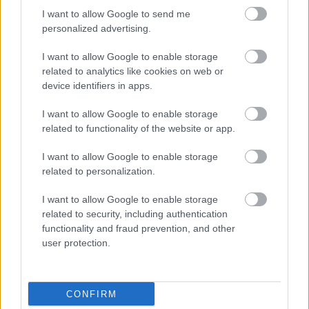
HIRDETÉS
I want to allow Google to send me
personalized advertising.
I want to allow Google to enable storage
HIRDETÉS
related to analytics like cookies on web or
device identifiers in apps.
I want to allow Google to enable storage
LEGOLVASOTTABB
related to functionality of the website or app.
Látlelet a hazai víziközművekről?
I want to allow Google to enable storage
Egyetlen, fél évszázados vezetéken
related to personalization.
múlt Bicske vízellátása
I want to allow Google to enable storage
related to security, including authentication
Egyhetes országos ellenőrzést tart a
functionality and fraud prevention, and other
rendőrség a utakon
user protection.
CONFIRM
Amire többmillióan vártunk: szombattól