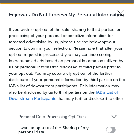
Fejérvár -
Do Not Process My Personal Information
HÍRLEVÉL
If you wish to opt-out of the sale, sharing to third parties, or
processing of your personal or sensitive information for
Név
targeted advertising by us, please use the below opt-out
section to confirm your selection. Please note that after your
opt-out request is processed you may continue seeing
E-mail cím
interest-based ads based on personal information utilized by
us or personal information disclosed to third parties prior to
your opt-out. You may separately opt-out of the further
Feliratkozom a hírlevélre és elfogadom az
adatvédelmi
disclosure of your personal information by third parties on the
szabályzatot!
IAB’s list of downstream participants. This information may
also be disclosed by us to third parties on the
IAB’s List of
FELIRATKOZÁS
Downstream Participants
that may further disclose it to other
third parties.
Please note that this website/app uses one or more Google
Personal Data Processing Opt Outs
services and may gather and store information including but
LEGFRISSEBB
not limited to your visit or usage behaviour. You may click to
I want to opt-out of the Sharing of my
personal data.