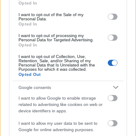
grant or deny consent to Google and its third-party tags to
Helyi hírek
Opted In
use your data for below specified purposes in below Google
Amire többmillióan vártunk: szombattól
consent section.
másodfokúra csökken a riasztás
I want to opt-out of the Sale of my
Personal Data.
Opted In
I want to opt-out of processing my
Personal Data for Targeted Advertising.
Helyi hírek
Opted In
Látlelet a hazai víziközművekről?
Egyetlen, fél évszázados vezetéken múlt
I want to opt-out of Collection, Use,
Bicske vízellátása
Retention, Sale, and/or Sharing of my
Personal Data that Is Unrelated with the
Purposes for which it was collected.
Opted Out
Helyi hírek
Gyárleállításokkal és átszervezett
Google consents
termeléssel tehermentesíti a
villamosenergia-rendszert a STRABAG
I want to allow Google to enable storage
related to advertising like cookies on web or
device identifiers in apps.
HIRDETÉS
I want to allow my user data to be sent to
Google for online advertising purposes.