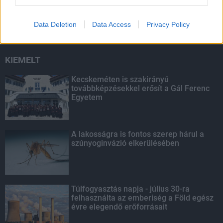
másodfokúra csökken a riasztás
Data Deletion
Data Access
Privacy Policy
KIEMELT
Kecskeméten is szakirányú
továbbképzésekkel erősít a Gál Ferenc
Egyetem
A lakosságra is fontos szerep hárul a
szúnyoginvázió elkerülésében
Túlfogyasztás napja - július 30-ra
felhasználta az emberiség a Föld egész
évre elegendő erőforrásait