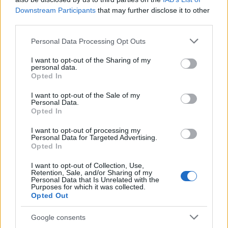
Downstream Participants
that may further disclose it to other
E-mail cím
third parties.
Please note that this website/app uses one or more Google
Personal Data Processing Opt Outs
Feliratkozom a hírlevélre és elfogadom az
adatvédelmi
services and may gather and store information including but
szabályzatot!
not limited to your visit or usage behaviour. You may click to
I want to opt-out of the Sharing of my
personal data.
grant or deny consent to Google and its third-party tags to
Opted In
FELIRATKOZÁS
use your data for below specified purposes in below Google
consent section.
I want to opt-out of the Sale of my
Personal Data.
Opted In
LEGFRISSEBB
I want to opt-out of processing my
Personal Data for Targeted Advertising.
Opted In
Országos hírek
Megérkezett az eső a Duna vízgyűjtőjére
I want to opt-out of Collection, Use,
Retention, Sale, and/or Sharing of my
Personal Data that Is Unrelated with the
Purposes for which it was collected.
Opted Out
Aktuális
Google consents
Paks II.: Mit jelent az 5. blokk új