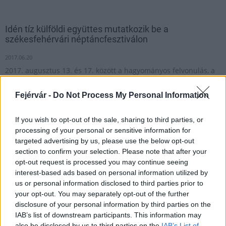
Idén tíz külföldi együttes mutatkozik be a
székesfehérvári néptáncfesztiválon
2017.06.20
2017. augusztus 13. és 17. között a hagyományos felvonulás, a
műsorok és a táncestek mellett színes családi rendezvények is
várják a közönséget Székesfehérváron, a XXII. Királyi Napok
Fejérvár -
Do Not Process My Personal Information
Nemzetközi Néptáncfesztiválon.
If you wish to opt-out of the sale, sharing to third parties, or
processing of your personal or sensitive information for
1
targeted advertising by us, please use the below opt-out
section to confirm your selection. Please note that after your
opt-out request is processed you may continue seeing
interest-based ads based on personal information utilized by
HÍRLEVÉL
us or personal information disclosed to third parties prior to
your opt-out. You may separately opt-out of the further
disclosure of your personal information by third parties on the
Név
IAB’s list of downstream participants. This information may
also be disclosed by us to third parties on the
IAB’s List of