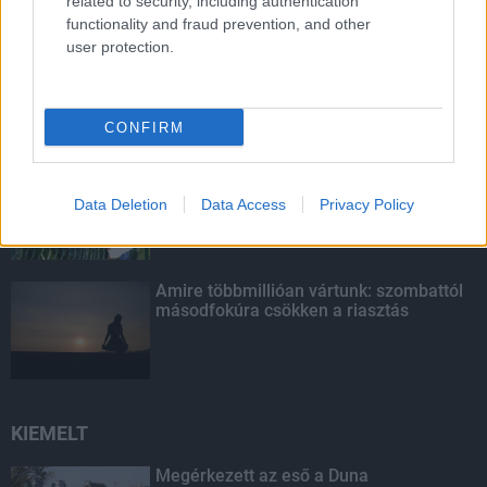
related to security, including authentication
LEGOLVASOTTABB
functionality and fraud prevention, and other
user protection.
Paks II.: Mit jelent az 5. blokk új
mérföldköve a felülvizsgálat
árnyékában?
CONFIRM
Fontos a postaládákba költöző
széncinegék védelme
Data Deletion
Data Access
Privacy Policy
Amire többmillióan vártunk: szombattól
másodfokúra csökken a riasztás
KIEMELT
Megérkezett az eső a Duna