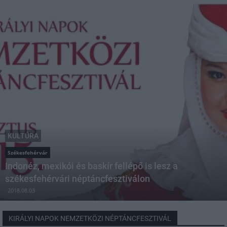
KULTÚRA
Székesfehérvár
Indonéz, mexikói és baskír fellépő is lesz a
székesfehérvári néptáncfesztiválon
2018.08.03
KIRÁLYI NAPOK NEMZETKÖZI NÉPTÁNCFESZTIVÁL