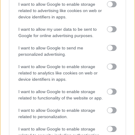
mérföldköve a felülvizsgálat
I want to allow Google to enable storage
árnyékában?
related to advertising like cookies on web or
device identifiers in apps.
Helyi hírek
I want to allow my user data to be sent to
Amire többmillióan vártunk: szombattól
Google for online advertising purposes.
másodfokúra csökken a riasztás
I want to allow Google to send me
personalized advertising.
I want to allow Google to enable storage
HIRDETÉS
related to analytics like cookies on web or
device identifiers in apps.
HIRDETÉS
I want to allow Google to enable storage
related to functionality of the website or app.
HIRDETÉS
I want to allow Google to enable storage
related to personalization.
I want to allow Google to enable storage