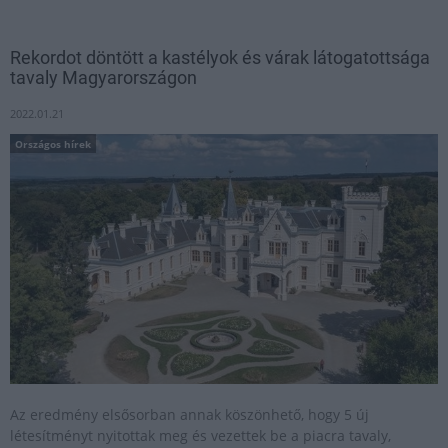
Rekordot döntött a kastélyok és várak látogatottsága
tavaly Magyarországon
2022.01.21
Országos hírek
Az eredmény elsősorban annak köszönhető, hogy 5 új
létesítményt nyitottak meg és vezettek be a piacra tavaly,