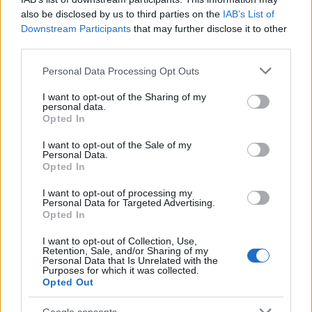
Történelmi épületek, elegáns parkok és vezetett séták várják
also be disclosed by us to third parties on the
IAB’s List of
azokat, akik a nyári hónapokban Fejér vármegye kastélyait
Downstream Participants
that may further disclose it to other
szeretnék közelebbről is megismerni.
third parties.
Please note that this website/app uses one or more Google
Personal Data Processing Opt Outs
Fontos láncszem lett Perkáta Magyarország és Kína
services and may gather and store information including but
kapcsolatában
not limited to your visit or usage behaviour. You may click to
I want to opt-out of the Sharing of my
personal data.
grant or deny consent to Google and its third-party tags to
Opted In
2016.08.08
use your data for below specified purposes in below Google
Kínai-magyar Kulturális Turisztikai Központ nyílt Perkátán a
consent section.
I want to opt-out of the Sale of my
felújított Győri-kastélyban, melyet ma adtak át a
Personal Data.
Opted In
nagyközönségnek.
I want to opt-out of processing my
Personal Data for Targeted Advertising.
Opted In
1
I want to opt-out of Collection, Use,
Retention, Sale, and/or Sharing of my
Personal Data that Is Unrelated with the
Purposes for which it was collected.
HÍRLEVÉL
Opted Out
Google consents