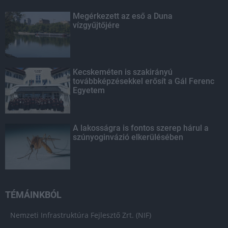
Megérkezett az eső a Duna
vízgyűjtőjére
Kecskeméten is szakirányú
továbbképzésekkel erősít a Gál Ferenc
Egyetem
A lakosságra is fontos szerep hárul a
szúnyoginvázió elkerülésében
TÉMÁINKBÓL
Nemzeti Infrastruktúra Fejlesztő Zrt. (NIF)