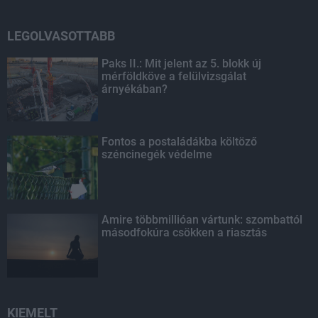
LEGOLVASOTTABB
Paks II.: Mit jelent az 5. blokk új
mérföldköve a felülvizsgálat
árnyékában?
Fontos a postaládákba költöző
széncinegék védelme
Amire többmillióan vártunk: szombattól
másodfokúra csökken a riasztás
KIEMELT