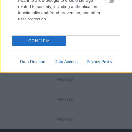
I want to allow Google to enable storage
Aktuális
related to security, including authentication
Paks II.: Mit jelent az 5. blokk új
mérföldköve a felülvizsgálat
functionality and fraud prevention, and other
árnyékában?
user protection.
Helyi hírek
CONFIRM
Amire többmillióan vártunk: szombattól
másodfokúra csökken a riasztás
Data Deletion
Data Access
Privacy Policy
HIRDETÉS
HIRDETÉS
HIRDETÉS