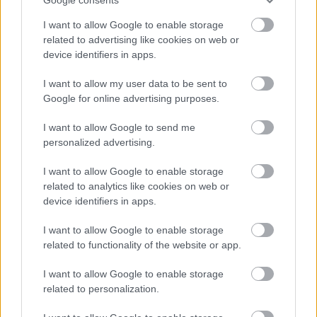
Név
I want to allow Google to enable storage
related to advertising like cookies on web or
E-mail cím
device identifiers in apps.
I want to allow my user data to be sent to
Feliratkozom a hírlevélre és elfogadom az
adatvédelmi
Google for online advertising purposes.
szabályzatot!
I want to allow Google to send me
FELIRATKOZÁS
personalized advertising.
I want to allow Google to enable storage
related to analytics like cookies on web or
LEGFRISSEBB
device identifiers in apps.
I want to allow Google to enable storage
Országos hírek
related to functionality of the website or app.
Megérkezett az eső a Duna vízgyűjtőjére
I want to allow Google to enable storage
related to personalization.