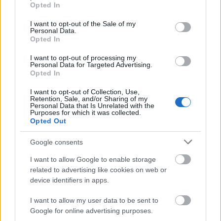
grant or deny consent to Google and its third-party tags to
Helyi hírek
Opted In
use your data for below specified purposes in below Google
Amire többmillióan vártunk: szombattól
consent section.
másodfokúra csökken a riasztás
I want to opt-out of the Sale of my
Personal Data.
Opted In
I want to opt-out of processing my
Personal Data for Targeted Advertising.
Helyi hírek
Opted In
Látlelet a hazai víziközművekről?
Egyetlen, fél évszázados vezetéken múlt
I want to opt-out of Collection, Use,
Bicske vízellátása
Retention, Sale, and/or Sharing of my
Personal Data that Is Unrelated with the
Purposes for which it was collected.
Opted Out
Helyi hírek
Gyárleállításokkal és átszervezett
Google consents
termeléssel tehermentesíti a
villamosenergia-rendszert a STRABAG
I want to allow Google to enable storage
related to advertising like cookies on web or
device identifiers in apps.
HIRDETÉS
I want to allow my user data to be sent to
Google for online advertising purposes.