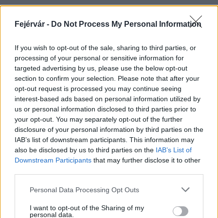
Fejérvár -
Do Not Process My Personal Information
HÍRLEVÉL
If you wish to opt-out of the sale, sharing to third parties, or
processing of your personal or sensitive information for
Név
targeted advertising by us, please use the below opt-out
section to confirm your selection. Please note that after your
opt-out request is processed you may continue seeing
E-mail cím
interest-based ads based on personal information utilized by
us or personal information disclosed to third parties prior to
your opt-out. You may separately opt-out of the further
Feliratkozom a hírlevélre és elfogadom az
adatvédelmi
disclosure of your personal information by third parties on the
szabályzatot!
IAB’s list of downstream participants. This information may
also be disclosed by us to third parties on the
IAB’s List of
FELIRATKOZÁS
Downstream Participants
that may further disclose it to other
third parties.
Please note that this website/app uses one or more Google
Personal Data Processing Opt Outs
services and may gather and store information including but
LEGFRISSEBB
not limited to your visit or usage behaviour. You may click to
I want to opt-out of the Sharing of my
personal data.