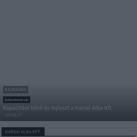
GAZDASÁG
Székesfehérvár
Kapacitást bővít és fejleszt a Karsai Alba Kft.
2017.05.27
KARSAI ALBA KFT.