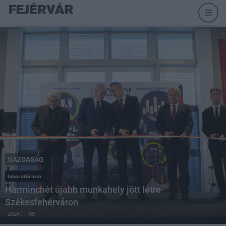
GAZDASÁG
laboratórium
Harminchét újabb munkahely jött létre
Székesfehérváron
2024.11.05