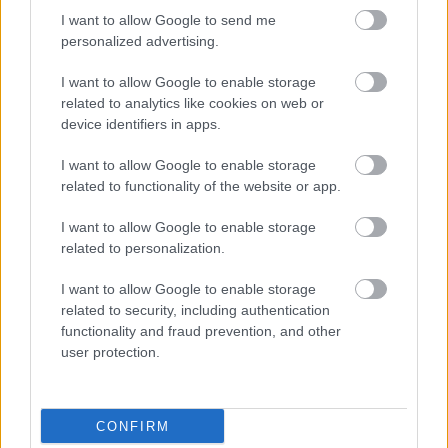
HIRDETÉS
I want to allow Google to send me
personalized advertising.
I want to allow Google to enable storage
HIRDETÉS
related to analytics like cookies on web or
device identifiers in apps.
I want to allow Google to enable storage
LEGOLVASOTTABB
related to functionality of the website or app.
Látlelet a hazai víziközművekről?
I want to allow Google to enable storage
Egyetlen, fél évszázados vezetéken
related to personalization.
múlt Bicske vízellátása
I want to allow Google to enable storage
related to security, including authentication
Egyhetes országos ellenőrzést tart a
functionality and fraud prevention, and other
rendőrség a utakon
user protection.
CONFIRM
Mától jelentkezhetnek a kivitelezők a