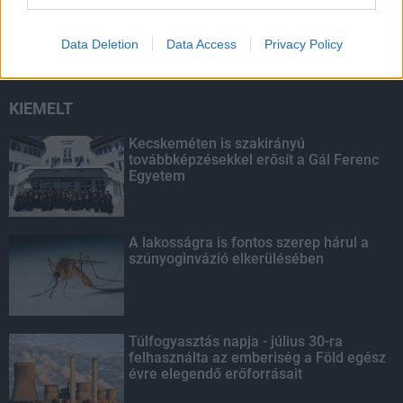
háztartások napelemes és fűtési
rendszereit támogató pályázatra
Data Deletion
Data Access
Privacy Policy
KIEMELT
Kecskeméten is szakirányú
továbbképzésekkel erősít a Gál Ferenc
Egyetem
A lakosságra is fontos szerep hárul a
szúnyoginvázió elkerülésében
Túlfogyasztás napja - július 30-ra
felhasználta az emberiség a Föld egész
évre elegendő erőforrásait