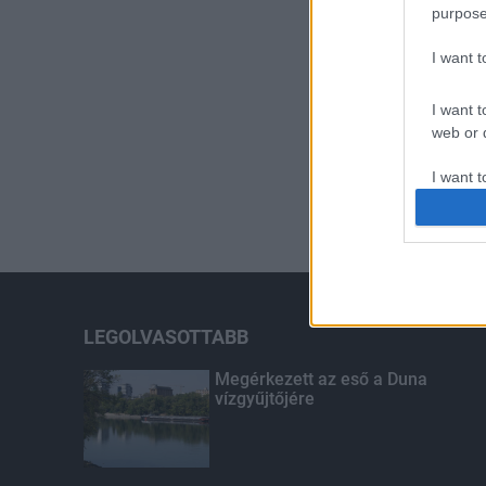
purpose
I want 
I want t
web or d
I want t
or app.
I want t
I want t
authenti
LEGOLVASOTTABB
Megérkezett az eső a Duna
vízgyűjtőjére