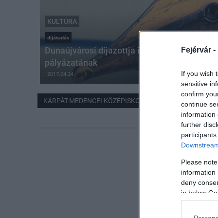
KULTÚRA
díjátadás
Dunaújvárosi díjazottja is van a diákírók és 
Fejérvár -
pályázatának
If you wish 
2017.04.24
sensitive in
confirm you
KÁRPÁT-MEDENCEI KÖZÉPISKOLÁS IRODALMI PÁLYÁZAT
continue se
information 
further disc
participants
Downstream 
Please note
information 
deny consent
in below Go
Persona