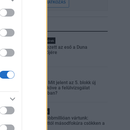
FELIRATKOZÁS
LEGFRISSEBB
Országos hírek
Megérkezett az eső a Duna
vízgyűjtőjére
Aktuális
Paks II.: Mit jelent az 5. blokk új
mérföldköve a felülvizsgálat
árnyékában?
Helyi hírek
Amire többmillióan vártunk:
szombattól másodfokúra csökken a
riasztás