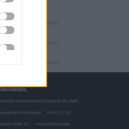
HIRDETÉS
HIRDETÉS
HIRDETÉS
ÉMÁINKBÓL
Nemzeti Infrastruktúra Fejlesztő Zrt. (NIF)
energetikai beruházás
Ke-Víz 21 Zrt.
Market Építő Zrt.
műemlékfelújítás