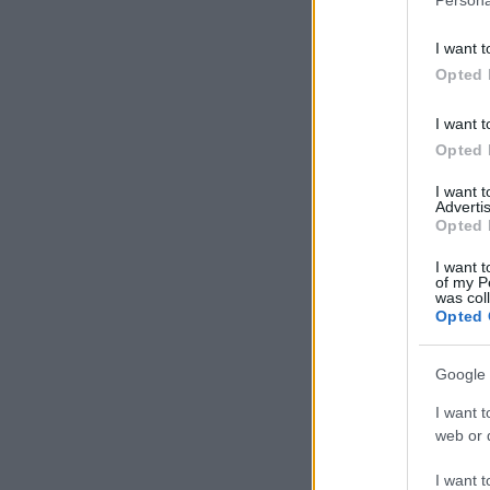
I want t
Opted 
I want t
Opted 
I want 
Advertis
Opted 
I want t
of my P
was col
Opted 
Google 
I want t
web or d
I want t