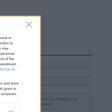
sonal or
ection to
ou may
HÍRLEVÉL
 personal
out of the
 downstream
Név
B’s List of
E-mail cím
er and store
to grant or
ed purposes
Feliratkozom a hírlevélre és elfogadom az
adatvédelmi szabályzatot!