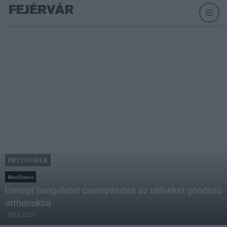
HELYI HÍREK
Mezőfalva
Ünnepi hangulatot csempésztek az időseket gondozó
otthonokba
2016.12.21