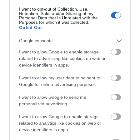
I want to opt-out of Collection, Use,
Retention, Sale, and/or Sharing of my
Personal Data that Is Unrelated with the
HIRDETÉS
Purposes for which it was collected.
Opted Out
Google consents
HIRDETÉS
I want to allow Google to enable storage
related to advertising like cookies on web or
device identifiers in apps.
LEGOLVASOTTABB
I want to allow my user data to be sent to
Paks II.: Mit jelent az 5. blokk új
Google for online advertising purposes.
mérföldköve a felülvizsgálat
árnyékában?
I want to allow Google to send me
personalized advertising.
I want to allow Google to enable storage
Fontos a postaládákba költöző
széncinegék védelme
related to analytics like cookies on web or
device identifiers in apps.