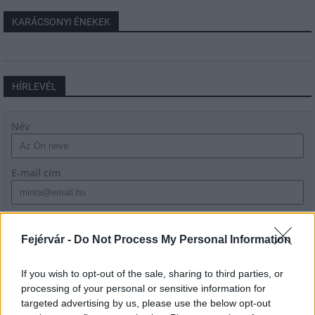
KARÁCSONYI ÉNEKEK
HÍRLEVÉL
Név
E-mail cím
Feliratkozom a hírlevélre és elfogadom az
adatvédelmi
szabályzatot!
Fejérvár -
Do Not Process My Personal Information
FELIRATKOZÁS
If you wish to opt-out of the sale, sharing to third parties, or
processing of your personal or sensitive information for
targeted advertising by us, please use the below opt-out