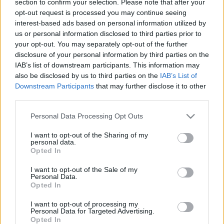
section to confirm your selection. Please note that after your
LEGFRISSEBB
opt-out request is processed you may continue seeing
interest-based ads based on personal information utilized by
Országos hírek
us or personal information disclosed to third parties prior to
Megérkezett az eső a Duna vízgyűjtőjére
your opt-out. You may separately opt-out of the further
disclosure of your personal information by third parties on the
IAB’s list of downstream participants. This information may
also be disclosed by us to third parties on the
IAB’s List of
Downstream Participants
that may further disclose it to other
Aktuális
third parties.
Paks II.: Mit jelent az 5. blokk új
mérföldköve a felülvizsgálat
Please note that this website/app uses one or more Google
Personal Data Processing Opt Outs
árnyékában?
services and may gather and store information including but
not limited to your visit or usage behaviour. You may click to
I want to opt-out of the Sharing of my
personal data.
grant or deny consent to Google and its third-party tags to
Opted In
Helyi hírek
use your data for below specified purposes in below Google
Amire többmillióan vártunk: szombattól
consent section.
I want to opt-out of the Sale of my
másodfokúra csökken a riasztás
Personal Data.
Opted In
I want to opt-out of processing my
Personal Data for Targeted Advertising.
Opted In
HIRDETÉS