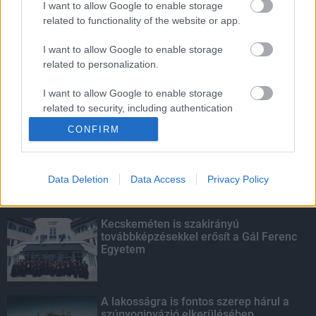
I want to allow Google to enable storage
related to functionality of the website or app.
Amire többmillióan vártunk: szombattól
másodfokúra csökken a riasztás
I want to allow Google to enable storage
related to personalization.
I want to allow Google to enable storage
related to security, including authentication
KIEMELT
functionality and fraud prevention, and other
CONFIRM
user protection.
Megérkezett az eső a Duna
vízgyűjtőjére
Data Deletion
Data Access
Privacy Policy
Kecskeméten is szakirányú
továbbképzésekkel erősít a Gál Ferenc
Egyetem
A lakosságra is fontos szerep hárul a
szúnyoginvázió elkerülésében