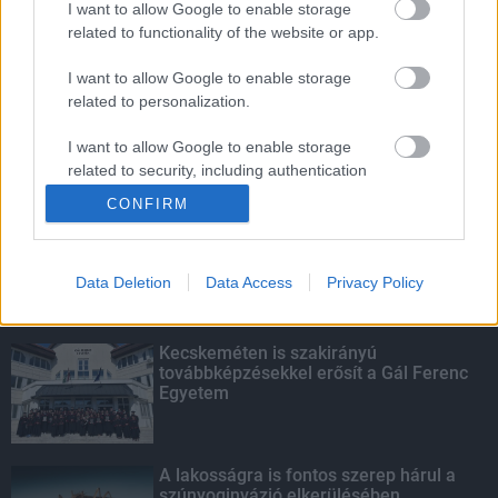
I want to allow Google to enable storage
related to functionality of the website or app.
Amire többmillióan vártunk: szombattól
másodfokúra csökken a riasztás
I want to allow Google to enable storage
related to personalization.
I want to allow Google to enable storage
related to security, including authentication
KIEMELT
functionality and fraud prevention, and other
CONFIRM
user protection.
Megérkezett az eső a Duna
vízgyűjtőjére
Data Deletion
Data Access
Privacy Policy
Kecskeméten is szakirányú
továbbképzésekkel erősít a Gál Ferenc
Egyetem
A lakosságra is fontos szerep hárul a
szúnyoginvázió elkerülésében