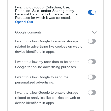
I want to opt-out of Collection, Use,
Retention, Sale, and/or Sharing of my
Personal Data that Is Unrelated with the
HIRDETÉS
Purposes for which it was collected.
Opted Out
Google consents
HIRDETÉS
I want to allow Google to enable storage
related to advertising like cookies on web or
device identifiers in apps.
LEGOLVASOTTABB
I want to allow my user data to be sent to
Paks II.: Mit jelent az 5. blokk új
Google for online advertising purposes.
mérföldköve a felülvizsgálat
árnyékában?
I want to allow Google to send me
personalized advertising.
I want to allow Google to enable storage
Fontos a postaládákba költöző
széncinegék védelme
related to analytics like cookies on web or
device identifiers in apps.