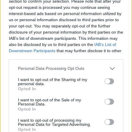
section to confirm your selection. Please note that after your
LEGFRISSEBB
opt-out request is processed you may continue seeing
interest-based ads based on personal information utilized by
Országos hírek
us or personal information disclosed to third parties prior to
Megérkezett az eső a Duna vízgyűjtőjére
your opt-out. You may separately opt-out of the further
disclosure of your personal information by third parties on the
IAB’s list of downstream participants. This information may
also be disclosed by us to third parties on the
IAB’s List of
Downstream Participants
that may further disclose it to other
Aktuális
third parties.
Paks II.: Mit jelent az 5. blokk új
mérföldköve a felülvizsgálat
Please note that this website/app uses one or more Google
Personal Data Processing Opt Outs
árnyékában?
services and may gather and store information including but
not limited to your visit or usage behaviour. You may click to
I want to opt-out of the Sharing of my
personal data.
grant or deny consent to Google and its third-party tags to
Opted In
Helyi hírek
use your data for below specified purposes in below Google
Amire többmillióan vártunk: szombattól
consent section.
I want to opt-out of the Sale of my
másodfokúra csökken a riasztás
Personal Data.
Opted In
I want to opt-out of processing my
Personal Data for Targeted Advertising.
Opted In
HIRDETÉS