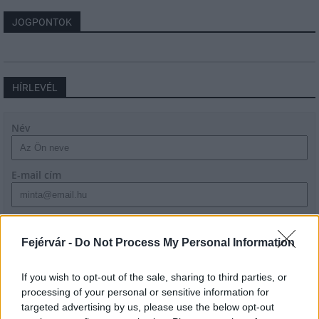
JOGPONTOK
HÍRLEVÉL
Név
E-mail cím
Feliratkozom a hírlevélre és elfogadom az
adatvédelmi
szabályzatot!
Fejérvár -
Do Not Process My Personal Information
FELIRATKOZÁS
If you wish to opt-out of the sale, sharing to third parties, or
processing of your personal or sensitive information for
targeted advertising by us, please use the below opt-out