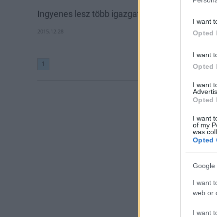
Ingyenes lesz több igazgatási eljárás
I want t
2015.12.28
Opted 
I want t
1
Opted 
I want 
Advertis
Opted 
I want t
of my P
was col
Opted 
Google 
I want t
web or d
I want t