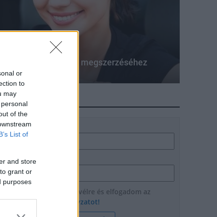
atás jár a jogosítvány megszerzéséhez
sonal or
ection to
ou may
HÍRLEVÉL
 personal
out of the
 downstream
Név
B’s List of
E-mail cím
er and store
to grant or
ed purposes
Feliratkozom a hírlevélre és elfogadom az
adatvédelmi szabályzatot!