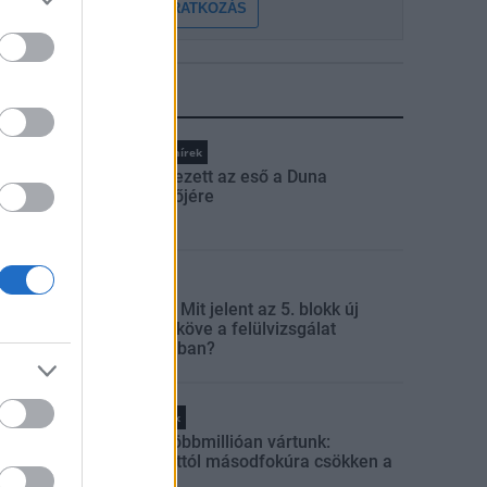
FELIRATKOZÁS
LEGFRISSEBB
Országos hírek
Megérkezett az eső a Duna
vízgyűjtőjére
Aktuális
Paks II.: Mit jelent az 5. blokk új
mérföldköve a felülvizsgálat
árnyékában?
Helyi hírek
Amire többmillióan vártunk:
szombattól másodfokúra csökken a
riasztás