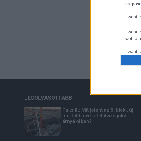
purpose
I want 
I want t
web or d
I want t
or app.
I want t
I want t
authenti
LEGOLVASOTTABB
Paks II.: Mit jelent az 5. blokk új
mérföldköve a felülvizsgálat
árnyékában?