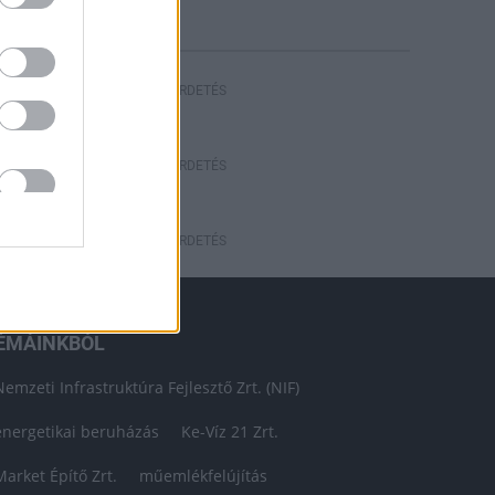
HIRDETÉS
HIRDETÉS
HIRDETÉS
ÉMÁINKBÓL
Nemzeti Infrastruktúra Fejlesztő Zrt. (NIF)
energetikai beruházás
Ke-Víz 21 Zrt.
Market Építő Zrt.
műemlékfelújítás