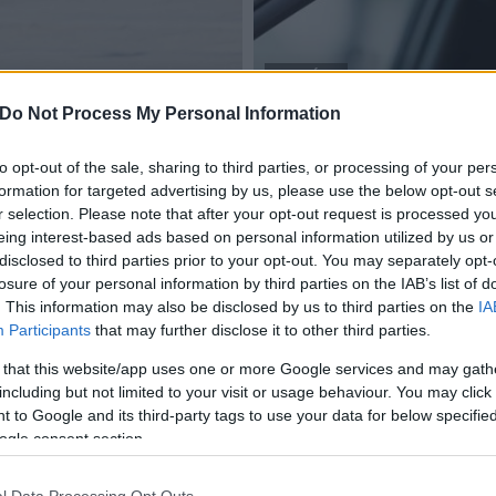
AKTUÁLIS
Do Not Process My Personal Information
jogosítvány
rollerek használatát
Július 1-től állami támog
to opt-out of the sale, sharing to third parties, or processing of your per
2018.06.27
formation for targeted advertising by us, please use the below opt-out s
r selection. Please note that after your opt-out request is processed y
eing interest-based ads based on personal information utilized by us or
disclosed to third parties prior to your opt-out. You may separately opt-
losure of your personal information by third parties on the IAB’s list of
. This information may also be disclosed by us to third parties on the
IA
Akár a jogosítvány megszerzésében is segít a
Participants
that may further disclose it to other third parties.
Vöröskereszt, Fejér megyei fiatalok
jelentkezését várják
 that this website/app uses one or more Google services and may gath
including but not limited to your visit or usage behaviour. You may click 
2018.01.09
 to Google and its third-party tags to use your data for below specifi
Önkéntes programot indított a Magyar Vöröskereszt 18
ogle consent section.
és 22 év közötti fiataloknak - közölte Nagy Gábor a
szervezet főigazgató-helyettese az M1 aktuális csatorna
műsorában kedden.
l Data Processing Opt Outs