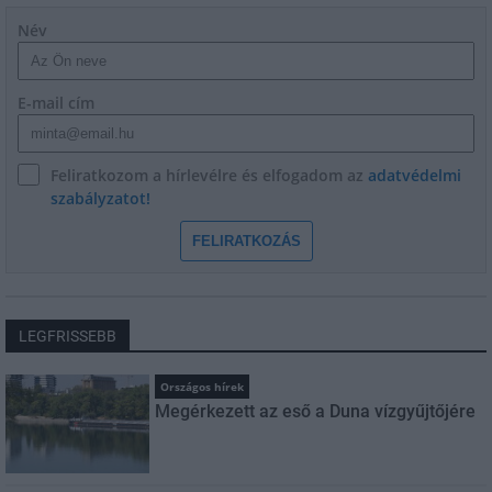
Név
E-mail cím
Feliratkozom a hírlevélre és elfogadom az
adatvédelmi
szabályzatot!
FELIRATKOZÁS
LEGFRISSEBB
Országos hírek
Megérkezett az eső a Duna vízgyűjtőjére