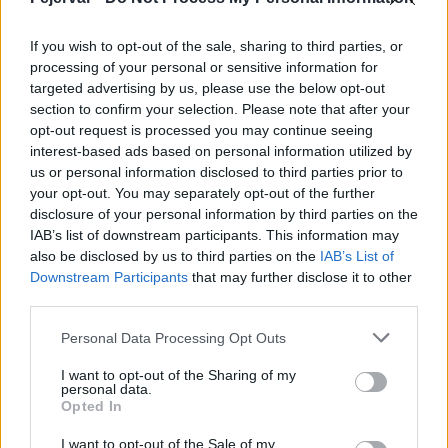
utcai ivóvíz gerincvezeték kiváltási munkálatai miatt.
If you wish to opt-out of the sale, sharing to third parties, or
processing of your personal or sensitive information for
Harmincnapos vízivás kihívás az egészséges
targeted advertising by us, please use the below opt-out
életmódért
section to confirm your selection. Please note that after your
opt-out request is processed you may continue seeing
2021.10.01
interest-based ads based on personal information utilized by
Országos hírek
us or personal information disclosed to third parties prior to
your opt-out. You may separately opt-out of the further
disclosure of your personal information by third parties on the
IAB’s list of downstream participants. This information may
also be disclosed by us to third parties on the
IAB’s List of
Downstream Participants
that may further disclose it to other
third parties.
Please note that this website/app uses one or more Google
Personal Data Processing Opt Outs
services and may gather and store information including but
not limited to your visit or usage behaviour. You may click to
I want to opt-out of the Sharing of my
personal data.
grant or deny consent to Google and its third-party tags to
Opted In
use your data for below specified purposes in below Google
A kihíváshoz csatlakozók vállalják, hogy 30 napon át csak vízzel
consent section.
I want to opt-out of the Sale of my