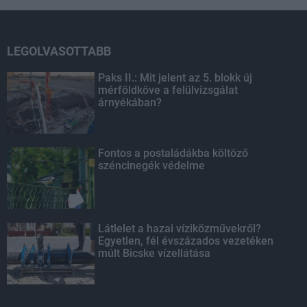
LEGOLVASOTTABB
Paks II.: Mit jelent az 5. blokk új
mérföldköve a felülvizsgálat
árnyékában?
Fontos a postaládákba költöző
széncinegék védelme
Látlelet a hazai víziközművekről?
Egyetlen, fél évszázados vezetéken
múlt Bicske vízellátása