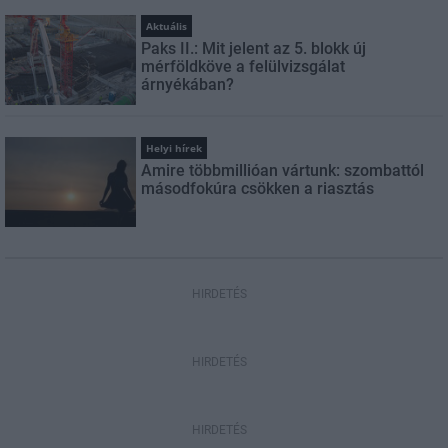
Aktuális
Paks II.: Mit jelent az 5. blokk új
mérföldköve a felülvizsgálat
árnyékában?
Helyi hírek
Amire többmillióan vártunk: szombattól
másodfokúra csökken a riasztás
HIRDETÉS
HIRDETÉS
HIRDETÉS