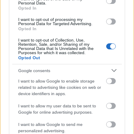
fogják oltani a szomjukat.
Personal Data.
Opted In
I want to opt-out of processing my
A székesfehérvári közgyűlés vizsgálatot kért a MOL
Personal Data for Targeted Advertising.
Opted In
Aréna Sóstó baktériumfertőzése miatt
I want to opt-out of Collection, Use,
2019.07.03
Retention, Sale, and/or Sharing of my
Personal Data that Is Unrelated with the
Aktuális
Purposes for which it was collected.
Opted Out
Google consents
I want to allow Google to enable storage
related to advertising like cookies on web or
device identifiers in apps.
I want to allow my user data to be sent to
Google for online advertising purposes.
I want to allow Google to send me
Székesfehérvár önkormányzatának közgyűlése keddi rendkívüli
personalized advertising.