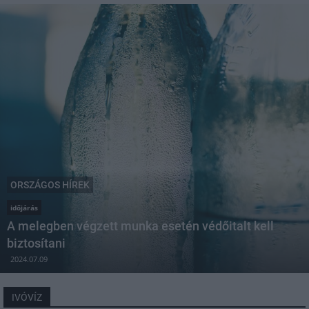
ORSZÁGOS HÍREK
időjárás
A melegben végzett munka esetén védőitalt kell
biztosítani
2024.07.09
IVÓVÍZ