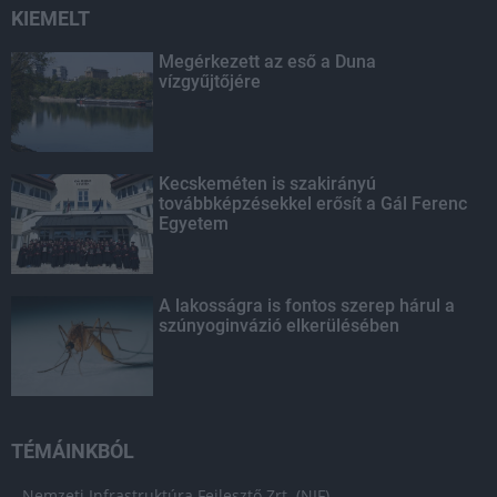
KIEMELT
Megérkezett az eső a Duna
vízgyűjtőjére
Kecskeméten is szakirányú
továbbképzésekkel erősít a Gál Ferenc
Egyetem
A lakosságra is fontos szerep hárul a
szúnyoginvázió elkerülésében
TÉMÁINKBÓL
Nemzeti Infrastruktúra Fejlesztő Zrt. (NIF)