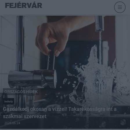
ORSZÁGOS HÍREK
ivóvíz
Gazdálkodj okosan a vízzel! Takarékosságra int a
szakmai szervezet
2026.06.24