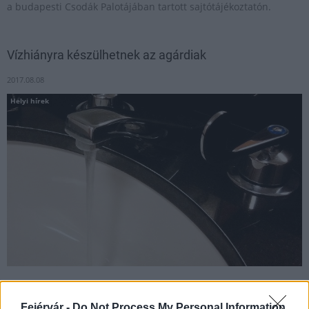
a budapesti Csodák Palotájában tartott sajtótájékoztatón.
Vízhiányra készülhetnek az agárdiak
2017.08.08
Helyi hírek
Agárd településrészen több utcában is vízhiány várható 2017.
augusztus 11-én pénteken 08 és 16 óra között a Gárdonyi Géza
Fejérvár -
Do Not Process My Personal Information