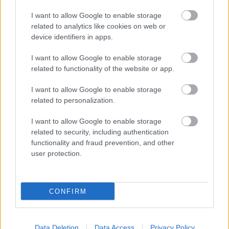
ülésén teljes körű vizsgálatot kért az üzemeltetőtől annak
érdekében, hogy feltárja a MOL Aréna Sóstóban lévő ivóvíz
I want to allow Google to enable storage
Pseudomonas aeruginosa baktériummal fertőződésének
related to analytics like cookies on web or
tervezői, kivitelezői vagy egyéb más okait, mert az esetleges
device identifiers in apps.
kártérítési igényét a város csak ezt követően nyújthatja be.
I want to allow Google to enable storage
related to functionality of the website or app.
Agárd területén vízhiány várható
I want to allow Google to enable storage
related to personalization.
2017.09.26
Agárd településrész területén előre tervezett karbantartási
I want to allow Google to enable storage
munkák keretében 2017. október 02. – 2017. október 06. között
related to security, including authentication
az ivóvízhálózaton tolózárak cseréjét végzi a DRV Zrt.
functionality and fraud prevention, and other
user protection.
750 kilométernyi vezeték építésével modernizálnák a
Balaton környékének ivóvízellátását
CONFIRM
2025.09.10
Helyi hírek
Data Deletion
Data Access
Privacy Policy