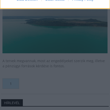
A tervek megvannak, most az engedélyeket szerzik meg, illetve
a pénzügyi források kérdése is fontos.
1
HÍRLEVÉL