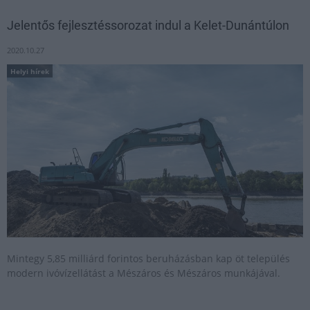
Jelentős fejlesztéssorozat indul a Kelet-Dunántúlon
2020.10.27
Helyi hírek
Mintegy 5,85 milliárd forintos beruházásban kap öt település
modern ivóvízellátást a Mészáros és Mészáros munkájával.