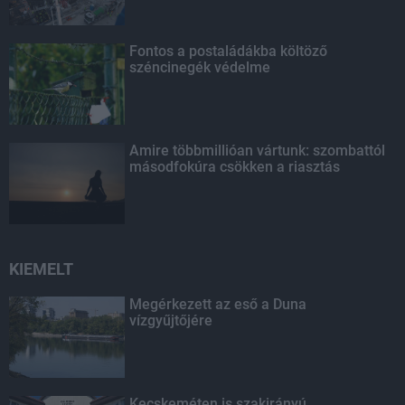
Fontos a postaládákba költöző
széncinegék védelme
Amire többmillióan vártunk: szombattól
másodfokúra csökken a riasztás
KIEMELT
Megérkezett az eső a Duna
vízgyűjtőjére
Kecskeméten is szakirányú