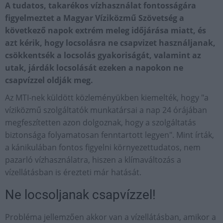
A tudatos, takarékos vízhasználat fontosságára
figyelmeztet a Magyar Víziközmű Szövetség a
következő napok extrém meleg időjárása miatt, és
azt kérik, hogy locsolásra ne csapvizet használjanak,
csökkentsék a locsolás gyakoriságát, valamint az
utak, járdák locsolását ezeken a napokon ne
csapvízzel oldják meg.
Az MTI-nek küldött közleményükben kiemelték, hogy "a
víziközmű szolgáltatók munkatársai a nap 24 órájában
megfeszítetten azon dolgoznak, hogy a szolgáltatás
biztonsága folyamatosan fenntartott legyen". Mint írták,
a kánikulában fontos figyelni környezettudatos, nem
pazarló vízhasználatra, hiszen a klímaváltozás a
vízellátásban is érezteti már hatását.
Ne locsoljanak csapvízzel!
Probléma jellemzően akkor van a vízellátásban, amikor a