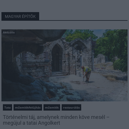
MAGYAR ÉPÍTŐK
Aktuális
Tata
műemlékfelújítás
műemlék
restaurálás
Történelmi táj, amelynek minden köve mesél –
megújul a tatai Angolkert