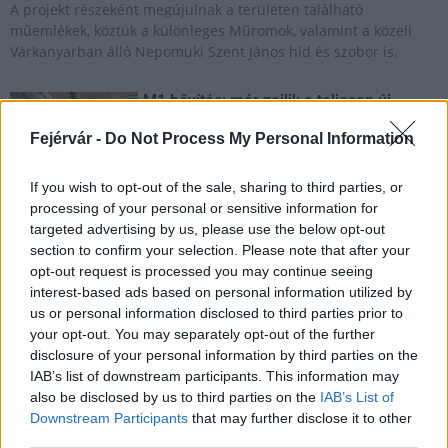
A projekt részeként megújulnak a területen található
műemlékek, köztük a különleges Műromok, valamint a közeli
Várkanyarban álló Nepomuki Szent János híd és szobor is.
M1 bővítés: már zajlik a teljesen új
Bicske Kelet csomópont építése
Fejérvár -
Do Not Process My Personal Information
If you wish to opt-out of the sale, sharing to third parties, or
processing of your personal or sensitive information for
Új gyalogosátkelők és jelzőlámpás
csomópont épül Angyalföldön
targeted advertising by us, please use the below opt-out
section to confirm your selection. Please note that after your
opt-out request is processed you may continue seeing
interest-based ads based on personal information utilized by
us or personal information disclosed to third parties prior to
Másfélszeresére bővítik
your opt-out. You may separately opt-out of the further
Hódmezővásárhely jó hírű református
disclosure of your personal information by third parties on the
iskoláját
IAB’s list of downstream participants. This information may
also be disclosed by us to third parties on the
IAB’s List of
Downstream Participants
that may further disclose it to other
Látványos építési szakasz indult be a
third parties.