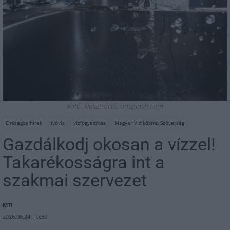
Fotó: Illusztráció, unsplash.com
Országos hírek
ivóvíz
vízfogyasztás
Magyar Víziközmű Szövetség
Gazdálkodj okosan a vízzel!
Takarékosságra int a
szakmai szervezet
MTI
2026.06.24. 10:30