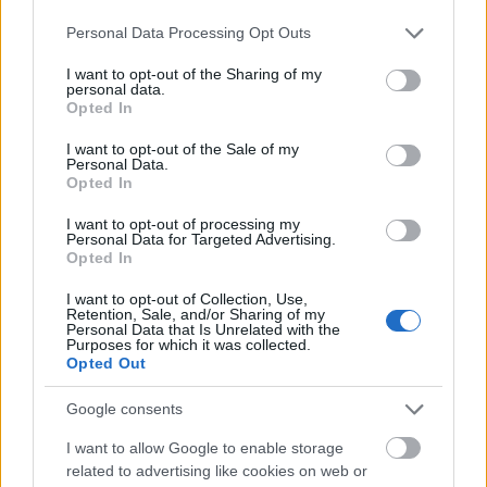
Flórián téri felüljárón
Please note that this website/app uses one or more Google
Personal Data Processing Opt Outs
services and may gather and store information including but
not limited to your visit or usage behaviour. You may click to
I want to opt-out of the Sharing of my
personal data.
grant or deny consent to Google and its third-party tags to
Opted In
use your data for below specified purposes in below Google
consent section.
I want to opt-out of the Sale of my
AJÁNLJUK MÉG
Personal Data.
Opted In
Országos hírek
I want to opt-out of processing my
Personal Data for Targeted Advertising.
Opted In
I want to opt-out of Collection, Use,
Retention, Sale, and/or Sharing of my
Personal Data that Is Unrelated with the
Purposes for which it was collected.
Opted Out
Megérkezett az eső a Duna vízgyűjtőjére
Google consents
I want to allow Google to enable storage
related to advertising like cookies on web or