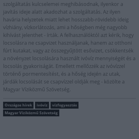
szolgáltatás kulcselemei meghibásodnak, ilyenkor a
javítás ideje alatt akadozhat a szolgáltatás. Az ilyen
havária helyzetek miatt lehet hosszabb-rövidebb ideig
vízhiány, vízkorlátozás, ami a hőségben még nagyobb
kihívást jelenthet - írták. A felhasználóktól azt kérik, hogy
locsolásra ne csapvizet használjanak, hanem az otthoni
fúrt kutakat, vagy az összegyűjtött esővizet, csökkentsék
a növényzet locsolására használt ivóvíz mennyiségét és a
locsolás gyakoriságát. Emellett mellőzzék az ivóvízzel
történő pormentesítést, és a hőség idején az utak,
járdák locsolását se csapvízzel oldják meg - közölte a
Magyar Víziközmű Szövetség.
Országos hírek
ivóvíz
vízfogyasztás
Magyar Víziközmű Szövetség