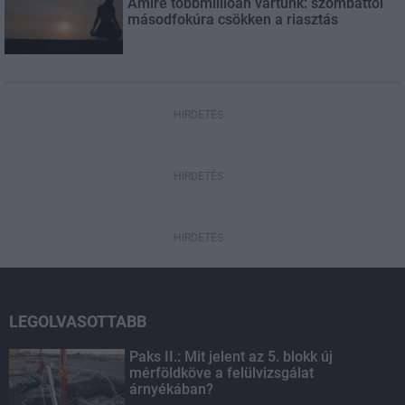
Amire többmillióan vártunk: szombattól
másodfokúra csökken a riasztás
HIRDETÉS
HIRDETÉS
HIRDETÉS
LEGOLVASOTTABB
Paks II.: Mit jelent az 5. blokk új
mérföldköve a felülvizsgálat
árnyékában?