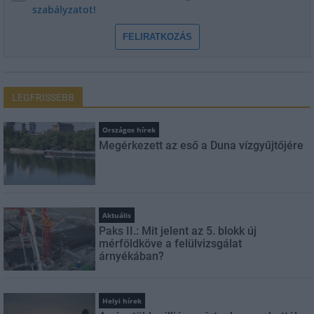
szabályzatot!
FELIRATKOZÁS
LEGFRISSEBB
Országos hírek
Megérkezett az eső a Duna vízgyűjtőjére
Aktuális
Paks II.: Mit jelent az 5. blokk új
mérföldköve a felülvizsgálat
árnyékában?
Helyi hírek