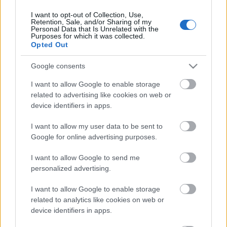
I want to opt-out of Collection, Use,
Retention, Sale, and/or Sharing of my
Personal Data that Is Unrelated with the
HIRDETÉS
Purposes for which it was collected.
Opted Out
Google consents
HIRDETÉS
I want to allow Google to enable storage
related to advertising like cookies on web or
device identifiers in apps.
LEGOLVASOTTABB
I want to allow my user data to be sent to
Szakirányú továbbképzésekkel segíti
Google for online advertising purposes.
idén is a társadalmi kihívások
leküzdését a Gál Ferenc Egyetem
I want to allow Google to send me
personalized advertising.
I want to allow Google to enable storage
Túlfogyasztás napja - július 30-ra
felhasználta az emberiség a Föld egész
related to analytics like cookies on web or
évre elegendő erőforrásait
device identifiers in apps.