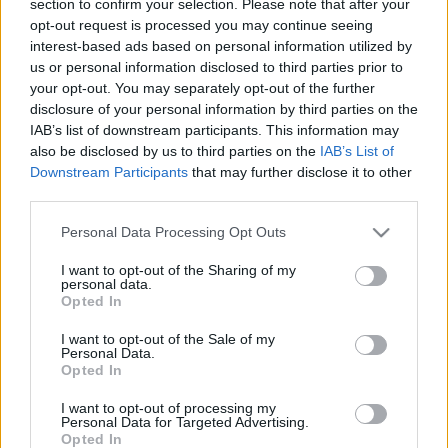
section to confirm your selection. Please note that after your
LEGFRISSEBB
opt-out request is processed you may continue seeing
interest-based ads based on personal information utilized by
Helyi hírek
us or personal information disclosed to third parties prior to
Gyárleállításokkal és átszervezett
your opt-out. You may separately opt-out of the further
termeléssel tehermentesíti a
disclosure of your personal information by third parties on the
villamosenergia-rendszert a STRABAG
IAB’s list of downstream participants. This information may
also be disclosed by us to third parties on the
IAB’s List of
Downstream Participants
that may further disclose it to other
Országos hírek
third parties.
Szakirányú továbbképzésekkel segíti
idén is a társadalmi kihívások leküzdését
Please note that this website/app uses one or more Google
Personal Data Processing Opt Outs
a Gál Ferenc Egyetem
services and may gather and store information including but
not limited to your visit or usage behaviour. You may click to
I want to opt-out of the Sharing of my
personal data.
grant or deny consent to Google and its third-party tags to
Opted In
Országos hírek
use your data for below specified purposes in below Google
A lakosságra is fontos szerep hárul a
consent section.
I want to opt-out of the Sale of my
szúnyoginvázió elkerülésében
Personal Data.
Opted In
I want to opt-out of processing my
Personal Data for Targeted Advertising.
Opted In
HIRDETÉS