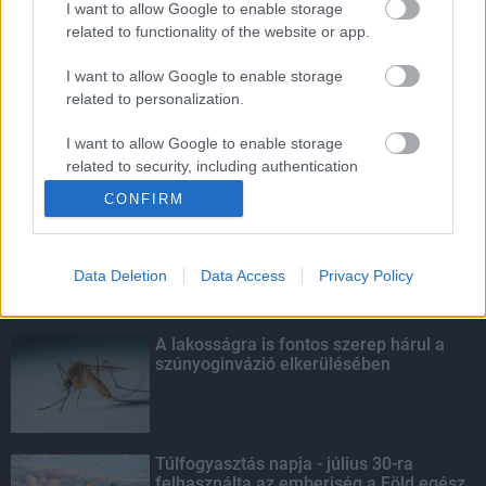
I want to allow Google to enable storage
related to functionality of the website or app.
A lakosságra is fontos szerep hárul a
szúnyoginvázió elkerülésében
I want to allow Google to enable storage
related to personalization.
I want to allow Google to enable storage
related to security, including authentication
KIEMELT
functionality and fraud prevention, and other
CONFIRM
user protection.
Szakirányú továbbképzésekkel segíti
idén is a társadalmi kihívások
leküzdését a Gál Ferenc Egyetem
Data Deletion
Data Access
Privacy Policy
A lakosságra is fontos szerep hárul a
szúnyoginvázió elkerülésében
Túlfogyasztás napja - július 30-ra
felhasználta az emberiség a Föld egész