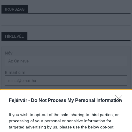
ÍRORSZÁG
HÍRLEVÉL
Név
E-mail cím
Feliratkozom a hírlevélre és elfogadom az
adatvédelmi
szabályzatot!
Fejérvár -
Do Not Process My Personal Information
FELIRATKOZÁS
If you wish to opt-out of the sale, sharing to third parties, or
processing of your personal or sensitive information for
targeted advertising by us, please use the below opt-out