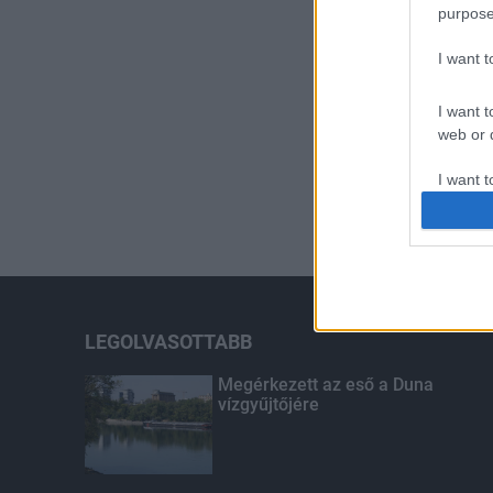
purpose
I want 
I want t
web or d
I want t
or app.
I want t
I want t
authenti
LEGOLVASOTTABB
Megérkezett az eső a Duna
vízgyűjtőjére