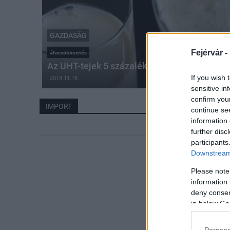
GAZDASÁG
Fejérvár -
áfacsökkentés
Az UHT-tejek 5 százalékos áfája az import te
If you wish 
2018.11.18
sensitive in
confirm you
IMPORT
continue se
information 
further disc
participants
Downstream 
Please note
information 
deny consent
in below Go
Persona