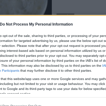
AKTUÁLIS
Do Not Process My Personal Information
fűtés
jek kiszorulását hozhatja
Biztosított az ország téli 
to opt-out of the sale, sharing to third parties, or processing of your per
2018.01.26
formation for targeted advertising by us, please use the below opt-out s
r selection. Please note that after your opt-out request is processed y
eing interest-based ads based on personal information utilized by us or
disclosed to third parties prior to your opt-out. You may separately opt-
losure of your personal information by third parties on the IAB’s list of
. This information may also be disclosed by us to third parties on the
IA
Participants
that may further disclose it to other third parties.
 that this website/app uses one or more Google services and may gath
including but not limited to your visit or usage behaviour. You may click 
 to Google and its third-party tags to use your data for below specifi
ogle consent section.
l Data Processing Opt Outs