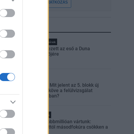
FELIRATKOZÁS
LEGFRISSEBB
Országos hírek
Megérkezett az eső a Duna
vízgyűjtőjére
Aktuális
Paks II.: Mit jelent az 5. blokk új
mérföldköve a felülvizsgálat
árnyékában?
Helyi hírek
Amire többmillióan vártunk:
szombattól másodfokúra csökken a
riasztás