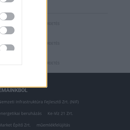
HIRDETÉS
HIRDETÉS
HIRDETÉS
ÉMÁINKBÓL
Nemzeti Infrastruktúra Fejlesztő Zrt. (NIF)
energetikai beruházás
Ke-Víz 21 Zrt.
Market Építő Zrt.
műemlékfelújítás