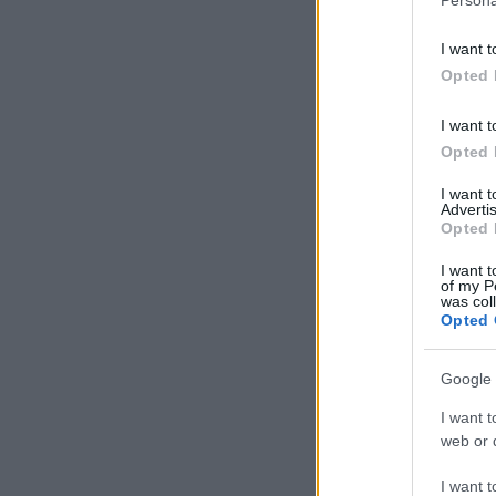
I want t
Opted 
I want t
Opted 
I want 
Advertis
Opted 
I want t
of my P
was col
Opted 
Google 
I want t
web or d
I want t