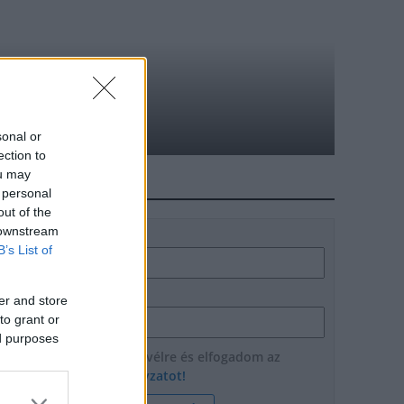
gázellátása
sonal or
ection to
ou may
HÍRLEVÉL
 personal
out of the
 downstream
Név
B’s List of
E-mail cím
er and store
to grant or
ed purposes
Feliratkozom a hírlevélre és elfogadom az
adatvédelmi szabályzatot!