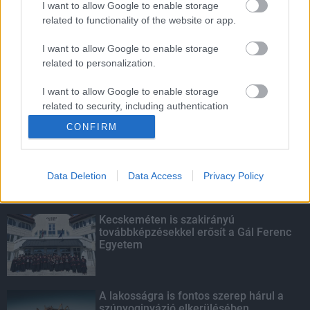
I want to allow Google to enable storage
related to functionality of the website or app.
Amire többmillióan vártunk: szombattól
másodfokúra csökken a riasztás
I want to allow Google to enable storage
related to personalization.
I want to allow Google to enable storage
related to security, including authentication
KIEMELT
functionality and fraud prevention, and other
CONFIRM
user protection.
Megérkezett az eső a Duna
vízgyűjtőjére
Data Deletion
Data Access
Privacy Policy
Kecskeméten is szakirányú
továbbképzésekkel erősít a Gál Ferenc
Egyetem
A lakosságra is fontos szerep hárul a
szúnyoginvázió elkerülésében