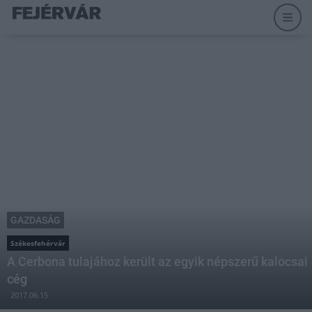
GAZDASÁG
Székesfehérvár
A Cerbona tulajához került az egyik népszerű kalocsai
cég
2017.06.15