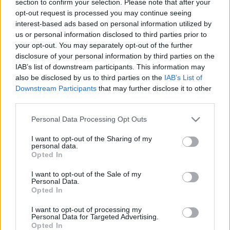
section to confirm your selection. Please note that after your
LEGFRISSEBB
opt-out request is processed you may continue seeing
interest-based ads based on personal information utilized by
Országos hírek
us or personal information disclosed to third parties prior to
Megérkezett az eső a Duna vízgyűjtőjére
your opt-out. You may separately opt-out of the further
disclosure of your personal information by third parties on the
IAB’s list of downstream participants. This information may
also be disclosed by us to third parties on the
IAB’s List of
Downstream Participants
that may further disclose it to other
Aktuális
third parties.
Paks II.: Mit jelent az 5. blokk új
mérföldköve a felülvizsgálat
Please note that this website/app uses one or more Google
Personal Data Processing Opt Outs
árnyékában?
services and may gather and store information including but
not limited to your visit or usage behaviour. You may click to
I want to opt-out of the Sharing of my
personal data.
grant or deny consent to Google and its third-party tags to
Opted In
Helyi hírek
use your data for below specified purposes in below Google
Amire többmillióan vártunk: szombattól
consent section.
I want to opt-out of the Sale of my
másodfokúra csökken a riasztás
Personal Data.
Opted In
I want to opt-out of processing my
Personal Data for Targeted Advertising.
Opted In
HIRDETÉS