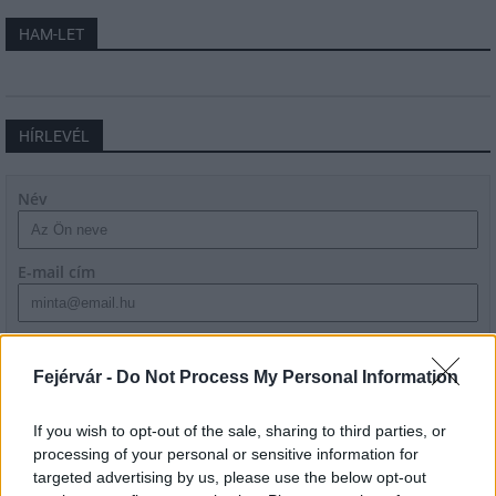
HAM-LET
HÍRLEVÉL
Név
E-mail cím
Feliratkozom a hírlevélre és elfogadom az
adatvédelmi
szabályzatot!
Fejérvár -
Do Not Process My Personal Information
FELIRATKOZÁS
If you wish to opt-out of the sale, sharing to third parties, or
processing of your personal or sensitive information for
targeted advertising by us, please use the below opt-out