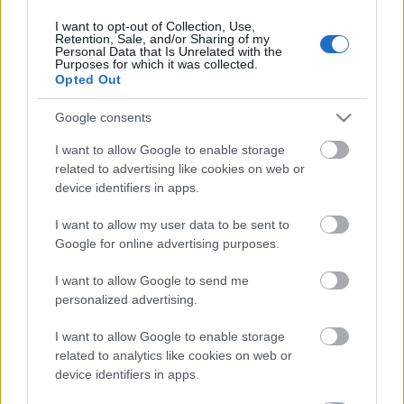
I want to opt-out of Collection, Use,
Retention, Sale, and/or Sharing of my
Personal Data that Is Unrelated with the
HIRDETÉS
Purposes for which it was collected.
Opted Out
Google consents
HIRDETÉS
I want to allow Google to enable storage
related to advertising like cookies on web or
device identifiers in apps.
LEGOLVASOTTABB
I want to allow my user data to be sent to
Paks II.: Mit jelent az 5. blokk új
Google for online advertising purposes.
mérföldköve a felülvizsgálat
árnyékában?
I want to allow Google to send me
personalized advertising.
I want to allow Google to enable storage
Fontos a postaládákba költöző
széncinegék védelme
related to analytics like cookies on web or
device identifiers in apps.