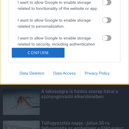
I want to allow Google to enable storage
related to functionality of the website or app.
Amire többmillióan vártunk: szombattól
másodfokúra csökken a riasztás
I want to allow Google to enable storage
related to personalization.
I want to allow Google to enable storage
related to security, including authentication
KIEMELT
functionality and fraud prevention, and other
CONFIRM
user protection.
Kecskeméten is szakirányú
továbbképzésekkel erősít a Gál Ferenc
Egyetem
Data Deletion
Data Access
Privacy Policy
A lakosságra is fontos szerep hárul a
szúnyoginvázió elkerülésében
Túlfogyasztás napja - július 30-ra
felhasználta az emberiség a Föld egész