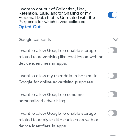
I want to opt-out of Collection, Use,
Retention, Sale, and/or Sharing of my
Personal Data that Is Unrelated with the
HIRDETÉS
Purposes for which it was collected.
Opted Out
Google consents
HIRDETÉS
I want to allow Google to enable storage
related to advertising like cookies on web or
device identifiers in apps.
LEGOLVASOTTABB
I want to allow my user data to be sent to
Fontos a postaládákba költöző
Google for online advertising purposes.
széncinegék védelme
I want to allow Google to send me
personalized advertising.
I want to allow Google to enable storage
Paks II.: Mit jelent az 5. blokk új
mérföldköve a felülvizsgálat
related to analytics like cookies on web or
árnyékában?
device identifiers in apps.