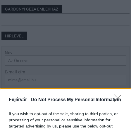
GÁRDONYI GÉZA EMLÉKHÁZ
HÍRLEVÉL
Név
E-mail cím
Feliratkozom a hírlevélre és elfogadom az
adatvédelmi
szabályzatot!
Fejérvár -
Do Not Process My Personal Information
FELIRATKOZÁS
If you wish to opt-out of the sale, sharing to third parties, or
processing of your personal or sensitive information for
targeted advertising by us, please use the below opt-out