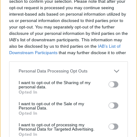
section to confirm your selection. Please note that after your
LEGFRISSEBB
opt-out request is processed you may continue seeing
interest-based ads based on personal information utilized by
Aktuális
us or personal information disclosed to third parties prior to
Paks II.: Mit jelent az 5. blokk új
your opt-out. You may separately opt-out of the further
mérföldköve a felülvizsgálat
disclosure of your personal information by third parties on the
árnyékában?
IAB’s list of downstream participants. This information may
also be disclosed by us to third parties on the
IAB’s List of
Downstream Participants
that may further disclose it to other
Helyi hírek
third parties.
Amire többmillióan vártunk: szombattól
másodfokúra csökken a riasztás
Please note that this website/app uses one or more Google
Personal Data Processing Opt Outs
services and may gather and store information including but
not limited to your visit or usage behaviour. You may click to
I want to opt-out of the Sharing of my
personal data.
grant or deny consent to Google and its third-party tags to
Opted In
Helyi hírek
use your data for below specified purposes in below Google
Látlelet a hazai víziközművekről?
consent section.
I want to opt-out of the Sale of my
Egyetlen, fél évszázados vezetéken múlt
Personal Data.
Bicske vízellátása
Opted In
I want to opt-out of processing my
Personal Data for Targeted Advertising.
Opted In
HIRDETÉS