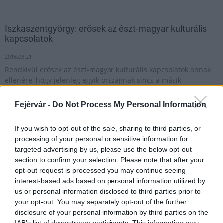
Iszkaszentgyörgy: erősek az észt-magyar kulturális
kapcsolatok
2016.03.21
Rendkívül erősek az észt-magyar kulturális kapcsolatok annak
ellenére, hogy jelenleg egyik országnak sincs a másik
fővárosában nagykövetsége - jelentette ki az Észt Köztársaság
külügyminisztere Iszkaszentgyörgyön, múlt heti
Fejérvár -
Do Not Process My Personal Information
látogatásán. Iszkaszentgyörgy Veszprém mellett a 2016-os
Finnugor Kulturális Főváros.
If you wish to opt-out of the sale, sharing to third parties, or
processing of your personal or sensitive information for
targeted advertising by us, please use the below opt-out
1
section to confirm your selection. Please note that after your
opt-out request is processed you may continue seeing
interest-based ads based on personal information utilized by
us or personal information disclosed to third parties prior to
HÍRLEVÉL
your opt-out. You may separately opt-out of the further
disclosure of your personal information by third parties on the
IAB’s list of downstream participants. This information may