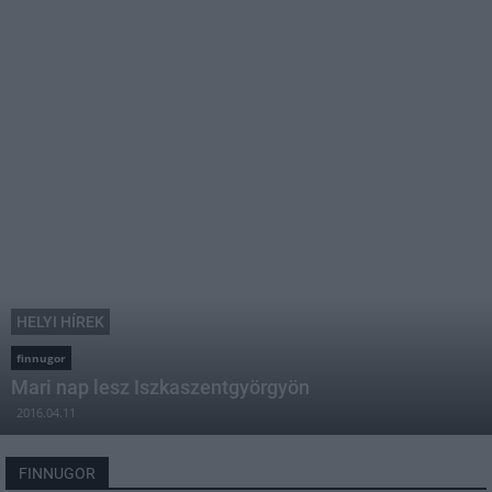
HELYI HÍREK
finnugor
Mari nap lesz Iszkaszentgyörgyön
2016.04.11
FINNUGOR