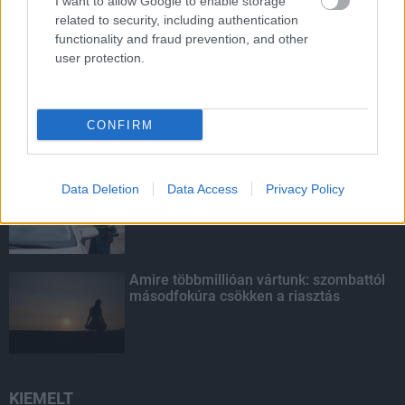
I want to allow Google to enable storage
related to security, including authentication
functionality and fraud prevention, and other
LEGOLVASOTTABB
user protection.
Látlelet a hazai víziközművekről?
Egyetlen, fél évszázados vezetéken
múlt Bicske vízellátása
CONFIRM
Egyhetes országos ellenőrzést tart a
Data Deletion
Data Access
Privacy Policy
rendőrség a utakon
Amire többmillióan vártunk: szombattól
másodfokúra csökken a riasztás
KIEMELT