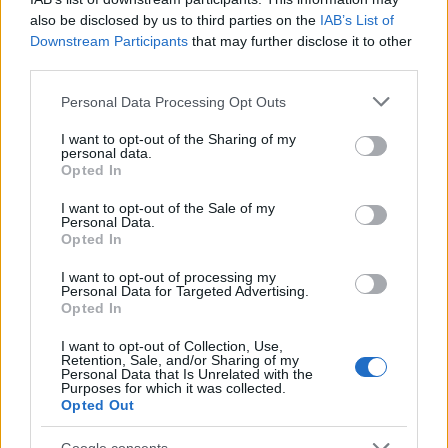
Név
also be disclosed by us to third parties on the
IAB’s List of
Downstream Participants
that may further disclose it to other
third parties.
E-mail cím
Please note that this website/app uses one or more Google
Personal Data Processing Opt Outs
services and may gather and store information including but
Feliratkozom a hírlevélre és elfogadom az
adatvédelmi
not limited to your visit or usage behaviour. You may click to
I want to opt-out of the Sharing of my
personal data.
szabályzatot!
grant or deny consent to Google and its third-party tags to
Opted In
use your data for below specified purposes in below Google
FELIRATKOZÁS
consent section.
I want to opt-out of the Sale of my
Personal Data.
Opted In
I want to opt-out of processing my
LEGFRISSEBB
Personal Data for Targeted Advertising.
Opted In
Helyi hírek
I want to opt-out of Collection, Use,
Amire többmillióan vártunk: szombattól
Retention, Sale, and/or Sharing of my
másodfokúra csökken a riasztás
Personal Data that Is Unrelated with the
Purposes for which it was collected.
Opted Out
Google consents