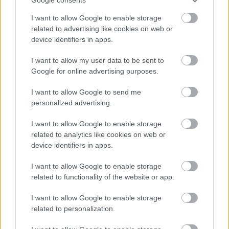
Helyi hírek
Látlelet a hazai víziközművekről?
I want to allow Google to enable storage
Egyetlen, fél évszázados vezetéken múlt
related to advertising like cookies on web or
Bicske vízellátása
device identifiers in apps.
I want to allow my user data to be sent to
Helyi hírek
Google for online advertising purposes.
Gyárleállításokkal és átszervezett
termeléssel tehermentesíti a
I want to allow Google to send me
villamosenergia-rendszert a STRABAG
personalized advertising.
I want to allow Google to enable storage
related to analytics like cookies on web or
HIRDETÉS
device identifiers in apps.
I want to allow Google to enable storage
HIRDETÉS
related to functionality of the website or app.
I want to allow Google to enable storage
HIRDETÉS
related to personalization.