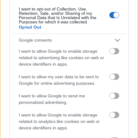
I want to opt-out of Collection, Use,
Retention, Sale, and/or Sharing of my
Personal Data that Is Unrelated with the
HIRDETÉS
Purposes for which it was collected.
Opted Out
Google consents
HIRDETÉS
I want to allow Google to enable storage
related to advertising like cookies on web or
device identifiers in apps.
LEGOLVASOTTABB
I want to allow my user data to be sent to
Paks II.: Mit jelent az 5. blokk új
Google for online advertising purposes.
mérföldköve a felülvizsgálat
árnyékában?
I want to allow Google to send me
personalized advertising.
I want to allow Google to enable storage
Fontos a postaládákba költöző
széncinegék védelme
related to analytics like cookies on web or
device identifiers in apps.