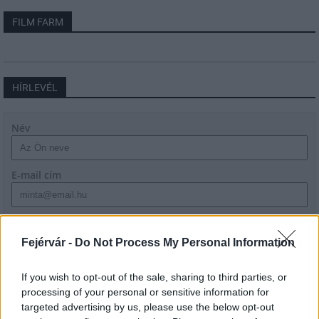
FILM FARM
HÍRLEVÉL
Név
E-mail cím
Feliratkozom a hírlevélre és elfogadom az
adatvédelmi
szabályzatot!
Fejérvár -
Do Not Process My Personal Information
FELIRATKOZÁS
If you wish to opt-out of the sale, sharing to third parties, or
processing of your personal or sensitive information for
targeted advertising by us, please use the below opt-out