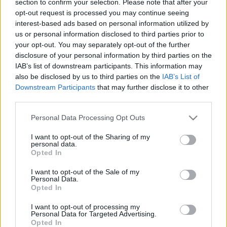
section to confirm your selection. Please note that after your
LEGFRISSEBB
opt-out request is processed you may continue seeing
interest-based ads based on personal information utilized by
Országos hírek
us or personal information disclosed to third parties prior to
Megérkezett az eső a Duna vízgyűjtőjére
your opt-out. You may separately opt-out of the further
disclosure of your personal information by third parties on the
IAB’s list of downstream participants. This information may
also be disclosed by us to third parties on the
IAB’s List of
Downstream Participants
that may further disclose it to other
Aktuális
third parties.
Paks II.: Mit jelent az 5. blokk új
mérföldköve a felülvizsgálat
Please note that this website/app uses one or more Google
Personal Data Processing Opt Outs
árnyékában?
services and may gather and store information including but
not limited to your visit or usage behaviour. You may click to
I want to opt-out of the Sharing of my
personal data.
grant or deny consent to Google and its third-party tags to
Opted In
Helyi hírek
use your data for below specified purposes in below Google
Amire többmillióan vártunk: szombattól
consent section.
I want to opt-out of the Sale of my
másodfokúra csökken a riasztás
Personal Data.
Opted In
I want to opt-out of processing my
Personal Data for Targeted Advertising.
Opted In
HIRDETÉS