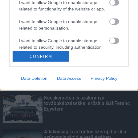
I want to allow Google to enable storage
related to functionality of the website or app.
Amire többmillióan vártunk: szombattól
másodfokúra csökken a riasztás
I want to allow Google to enable storage
related to personalization.
I want to allow Google to enable storage
related to security, including authentication
KIEMELT
functionality and fraud prevention, and other
CONFIRM
user protection.
Megérkezett az eső a Duna
vízgyűjtőjére
Data Deletion
Data Access
Privacy Policy
Kecskeméten is szakirányú
továbbképzésekkel erősít a Gál Ferenc
Egyetem
A lakosságra is fontos szerep hárul a
szúnyoginvázió elkerülésében