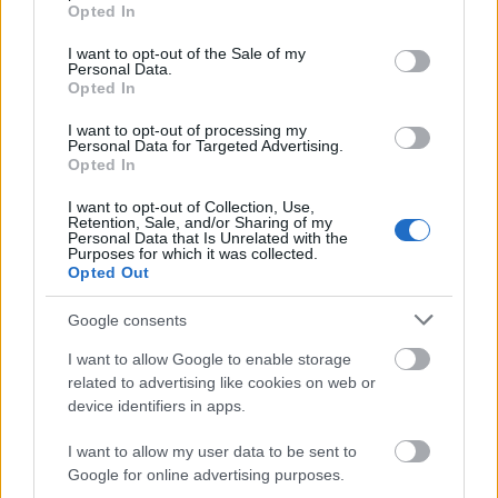
grant or deny consent to Google and its third-party tags to
Helyi hírek
Opted In
use your data for below specified purposes in below Google
Amire többmillióan vártunk: szombattól
consent section.
másodfokúra csökken a riasztás
I want to opt-out of the Sale of my
Personal Data.
Opted In
I want to opt-out of processing my
Personal Data for Targeted Advertising.
Helyi hírek
Opted In
Látlelet a hazai víziközművekről?
Egyetlen, fél évszázados vezetéken múlt
I want to opt-out of Collection, Use,
Bicske vízellátása
Retention, Sale, and/or Sharing of my
Personal Data that Is Unrelated with the
Purposes for which it was collected.
Opted Out
Helyi hírek
Gyárleállításokkal és átszervezett
Google consents
termeléssel tehermentesíti a
villamosenergia-rendszert a STRABAG
I want to allow Google to enable storage
related to advertising like cookies on web or
device identifiers in apps.
HIRDETÉS
I want to allow my user data to be sent to
Google for online advertising purposes.