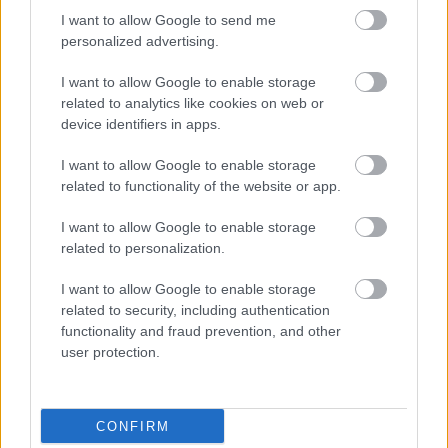
HIRDETÉS
I want to allow Google to send me
personalized advertising.
I want to allow Google to enable storage
HIRDETÉS
related to analytics like cookies on web or
device identifiers in apps.
I want to allow Google to enable storage
LEGOLVASOTTABB
related to functionality of the website or app.
Látlelet a hazai víziközművekről?
I want to allow Google to enable storage
Egyetlen, fél évszázados vezetéken
related to personalization.
múlt Bicske vízellátása
I want to allow Google to enable storage
related to security, including authentication
Egyhetes országos ellenőrzést tart a
functionality and fraud prevention, and other
rendőrség a utakon
user protection.
CONFIRM
Amire többmillióan vártunk: szombattól