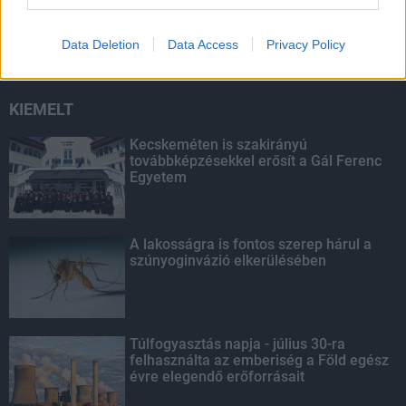
másodfokúra csökken a riasztás
Data Deletion
Data Access
Privacy Policy
KIEMELT
Kecskeméten is szakirányú
továbbképzésekkel erősít a Gál Ferenc
Egyetem
A lakosságra is fontos szerep hárul a
szúnyoginvázió elkerülésében
Túlfogyasztás napja - július 30-ra
felhasználta az emberiség a Föld egész
évre elegendő erőforrásait