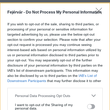
Fejérvár -
Do Not Process My Personal Information
HÍRLEVÉL
If you wish to opt-out of the sale, sharing to third parties, or
processing of your personal or sensitive information for
Név
targeted advertising by us, please use the below opt-out
section to confirm your selection. Please note that after your
opt-out request is processed you may continue seeing
E-mail cím
interest-based ads based on personal information utilized by
us or personal information disclosed to third parties prior to
your opt-out. You may separately opt-out of the further
Feliratkozom a hírlevélre és elfogadom az
adatvédelmi
disclosure of your personal information by third parties on the
szabályzatot!
IAB’s list of downstream participants. This information may
also be disclosed by us to third parties on the
IAB’s List of
FELIRATKOZÁS
Downstream Participants
that may further disclose it to other
third parties.
Please note that this website/app uses one or more Google
Personal Data Processing Opt Outs
services and may gather and store information including but
LEGFRISSEBB
not limited to your visit or usage behaviour. You may click to
I want to opt-out of the Sharing of my
personal data.