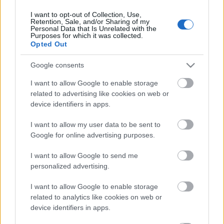
I want to opt-out of Collection, Use,
Retention, Sale, and/or Sharing of my
Personal Data that Is Unrelated with the
HIRDETÉS
Purposes for which it was collected.
Opted Out
Google consents
HIRDETÉS
I want to allow Google to enable storage
related to advertising like cookies on web or
device identifiers in apps.
LEGOLVASOTTABB
I want to allow my user data to be sent to
Kecskeméten is szakirányú
Google for online advertising purposes.
továbbképzésekkel erősít a Gál Ferenc
Egyetem
I want to allow Google to send me
personalized advertising.
I want to allow Google to enable storage
Túlfogyasztás napja - július 30-ra
felhasználta az emberiség a Föld egész
related to analytics like cookies on web or
évre elegendő erőforrásait
device identifiers in apps.