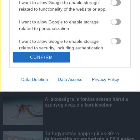
I want to allow Google to enable storage
related to functionality of the website or app.
Egyhetes országos ellenőrzést tart a
rendőrség a utakon
I want to allow Google to enable storage
related to personalization.
I want to allow Google to enable storage
related to security, including authentication
KIEMELT
functionality and fraud prevention, and other
CONFIRM
user protection.
Kecskeméten is szakirányú
továbbképzésekkel erősít a Gál Ferenc
Egyetem
Data Deletion
Data Access
Privacy Policy
A lakosságra is fontos szerep hárul a
szúnyoginvázió elkerülésében
Túlfogyasztás napja - július 30-ra
felhasználta az emberiség a Föld egész