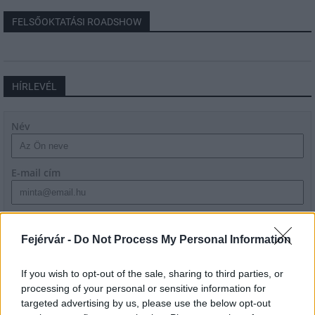
FELSŐOKTATÁSI ROADSHOW
HÍRLEVÉL
Név
E-mail cím
Feliratkozom a hírlevélre és elfogadom az
adatvédelmi
szabályzatot!
Fejérvár -
Do Not Process My Personal Information
FELIRATKOZÁS
If you wish to opt-out of the sale, sharing to third parties, or
processing of your personal or sensitive information for
targeted advertising by us, please use the below opt-out