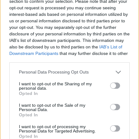
section to confirm your selection. Please note that after your
LEGFRISSEBB
opt-out request is processed you may continue seeing
interest-based ads based on personal information utilized by
Helyi hírek
us or personal information disclosed to third parties prior to
Gyárleállításokkal és átszervezett
your opt-out. You may separately opt-out of the further
termeléssel tehermentesíti a
disclosure of your personal information by third parties on the
villamosenergia-rendszert a STRABAG
IAB’s list of downstream participants. This information may
also be disclosed by us to third parties on the
IAB’s List of
Downstream Participants
that may further disclose it to other
Országos hírek
third parties.
Kecskeméten is szakirányú
továbbképzésekkel erősít a Gál Ferenc
Please note that this website/app uses one or more Google
Personal Data Processing Opt Outs
Egyetem
services and may gather and store information including but
not limited to your visit or usage behaviour. You may click to
I want to opt-out of the Sharing of my
personal data.
grant or deny consent to Google and its third-party tags to
Opted In
Országos hírek
use your data for below specified purposes in below Google
A lakosságra is fontos szerep hárul a
consent section.
I want to opt-out of the Sale of my
szúnyoginvázió elkerülésében
Personal Data.
Opted In
I want to opt-out of processing my
Personal Data for Targeted Advertising.
Opted In
HIRDETÉS