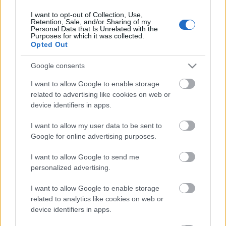
I want to opt-out of Collection, Use,
Retention, Sale, and/or Sharing of my
Personal Data that Is Unrelated with the
HIRDETÉS
Purposes for which it was collected.
Opted Out
Google consents
HIRDETÉS
I want to allow Google to enable storage
related to advertising like cookies on web or
device identifiers in apps.
LEGOLVASOTTABB
I want to allow my user data to be sent to
Paks II.: Mit jelent az 5. blokk új
Google for online advertising purposes.
mérföldköve a felülvizsgálat
árnyékában?
I want to allow Google to send me
personalized advertising.
I want to allow Google to enable storage
Fontos a postaládákba költöző
széncinegék védelme
related to analytics like cookies on web or
device identifiers in apps.