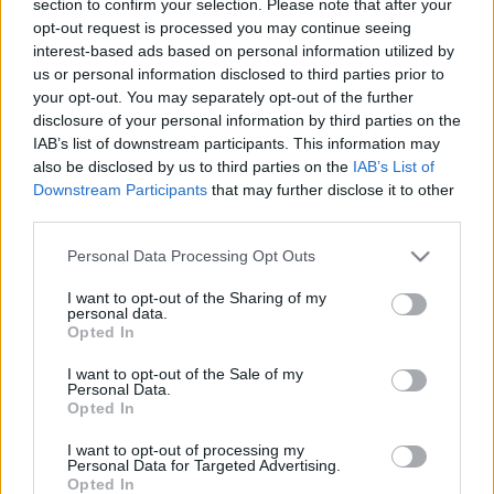
section to confirm your selection. Please note that after your
LEGFRISSEBB
opt-out request is processed you may continue seeing
interest-based ads based on personal information utilized by
Országos hírek
us or personal information disclosed to third parties prior to
Megérkezett az eső a Duna vízgyűjtőjére
your opt-out. You may separately opt-out of the further
disclosure of your personal information by third parties on the
IAB’s list of downstream participants. This information may
also be disclosed by us to third parties on the
IAB’s List of
Downstream Participants
that may further disclose it to other
Aktuális
third parties.
Paks II.: Mit jelent az 5. blokk új
mérföldköve a felülvizsgálat
Please note that this website/app uses one or more Google
Personal Data Processing Opt Outs
árnyékában?
services and may gather and store information including but
not limited to your visit or usage behaviour. You may click to
I want to opt-out of the Sharing of my
personal data.
grant or deny consent to Google and its third-party tags to
Opted In
Helyi hírek
use your data for below specified purposes in below Google
Amire többmillióan vártunk: szombattól
consent section.
I want to opt-out of the Sale of my
másodfokúra csökken a riasztás
Personal Data.
Opted In
I want to opt-out of processing my
Personal Data for Targeted Advertising.
Opted In
HIRDETÉS