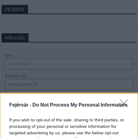
FEJÉRVÍZ
HÍRLEVÉL
Név
E-mail cím
Feliratkozom a hírlevélre és elfogadom az
adatvédelmi
szabályzatot!
Fejérvár -
Do Not Process My Personal Information
FELIRATKOZÁS
If you wish to opt-out of the sale, sharing to third parties, or
processing of your personal or sensitive information for
targeted advertising by us, please use the below opt-out