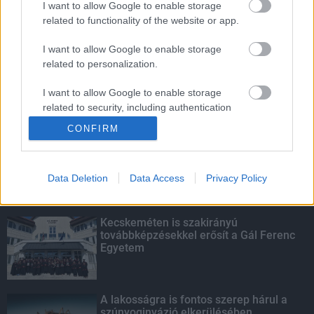
I want to allow Google to enable storage
related to functionality of the website or app.
Látlelet a hazai víziközművekről?
Egyetlen, fél évszázados vezetéken
I want to allow Google to enable storage
múlt Bicske vízellátása
related to personalization.
I want to allow Google to enable storage
related to security, including authentication
KIEMELT
functionality and fraud prevention, and other
CONFIRM
user protection.
Megérkezett az eső a Duna
vízgyűjtőjére
Data Deletion
Data Access
Privacy Policy
Kecskeméten is szakirányú
továbbképzésekkel erősít a Gál Ferenc
Egyetem
A lakosságra is fontos szerep hárul a
szúnyoginvázió elkerülésében