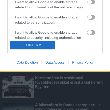
I want to allow Google to enable storage
related to functionality of the website or app.
Amire többmillióan vártunk: szombattól
másodfokúra csökken a riasztás
I want to allow Google to enable storage
related to personalization.
I want to allow Google to enable storage
related to security, including authentication
KIEMELT
functionality and fraud prevention, and other
CONFIRM
user protection.
Megérkezett az eső a Duna
vízgyűjtőjére
Data Deletion
Data Access
Privacy Policy
Kecskeméten is szakirányú
továbbképzésekkel erősít a Gál Ferenc
Egyetem
A lakosságra is fontos szerep hárul a
szúnyoginvázió elkerülésében