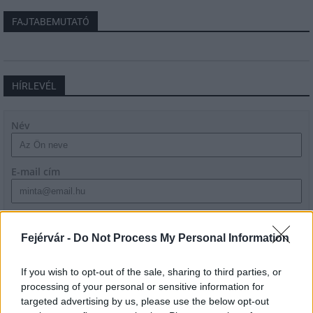
FAJTABEMUTATÓ
HÍRLEVÉL
Név
E-mail cím
Feliratkozom a hírlevélre és elfogadom az
adatvédelmi
szabályzatot!
Fejérvár -
Do Not Process My Personal Information
FELIRATKOZÁS
If you wish to opt-out of the sale, sharing to third parties, or
processing of your personal or sensitive information for
targeted advertising by us, please use the below opt-out