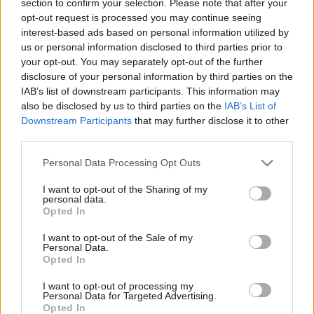
section to confirm your selection. Please note that after your
LEGFRISSEBB
opt-out request is processed you may continue seeing
interest-based ads based on personal information utilized by
Országos hírek
us or personal information disclosed to third parties prior to
Megérkezett az eső a Duna vízgyűjtőjére
your opt-out. You may separately opt-out of the further
disclosure of your personal information by third parties on the
IAB’s list of downstream participants. This information may
also be disclosed by us to third parties on the
IAB’s List of
Downstream Participants
that may further disclose it to other
Aktuális
third parties.
Paks II.: Mit jelent az 5. blokk új
mérföldköve a felülvizsgálat
Please note that this website/app uses one or more Google
Personal Data Processing Opt Outs
árnyékában?
services and may gather and store information including but
not limited to your visit or usage behaviour. You may click to
I want to opt-out of the Sharing of my
personal data.
grant or deny consent to Google and its third-party tags to
Opted In
Helyi hírek
use your data for below specified purposes in below Google
Amire többmillióan vártunk: szombattól
consent section.
I want to opt-out of the Sale of my
másodfokúra csökken a riasztás
Personal Data.
Opted In
I want to opt-out of processing my
Personal Data for Targeted Advertising.
Opted In
HIRDETÉS