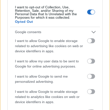
I want to opt-out of Collection, Use,
Retention, Sale, and/or Sharing of my
Personal Data that Is Unrelated with the
HIRDETÉS
Purposes for which it was collected.
Opted Out
Google consents
HIRDETÉS
I want to allow Google to enable storage
related to advertising like cookies on web or
device identifiers in apps.
LEGOLVASOTTABB
I want to allow my user data to be sent to
Paks II.: Mit jelent az 5. blokk új
Google for online advertising purposes.
mérföldköve a felülvizsgálat
árnyékában?
I want to allow Google to send me
personalized advertising.
I want to allow Google to enable storage
Fontos a postaládákba költöző
széncinegék védelme
related to analytics like cookies on web or
device identifiers in apps.