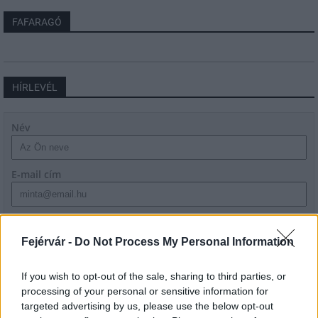
FAFARAGÓ
HÍRLEVÉL
Név
E-mail cím
Feliratkozom a hírlevélre és elfogadom az
adatvédelmi
szabályzatot!
Fejérvár -
Do Not Process My Personal Information
FELIRATKOZÁS
If you wish to opt-out of the sale, sharing to third parties, or
processing of your personal or sensitive information for
targeted advertising by us, please use the below opt-out