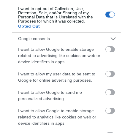
I want to opt-out of Collection, Use,
Retention, Sale, and/or Sharing of my
Personal Data that Is Unrelated with the
HIRDETÉS
Purposes for which it was collected.
Opted Out
Google consents
HIRDETÉS
I want to allow Google to enable storage
related to advertising like cookies on web or
device identifiers in apps.
LEGOLVASOTTABB
I want to allow my user data to be sent to
Paks II.: Mit jelent az 5. blokk új
Google for online advertising purposes.
mérföldköve a felülvizsgálat
árnyékában?
I want to allow Google to send me
personalized advertising.
I want to allow Google to enable storage
Fontos a postaládákba költöző
széncinegék védelme
related to analytics like cookies on web or
device identifiers in apps.