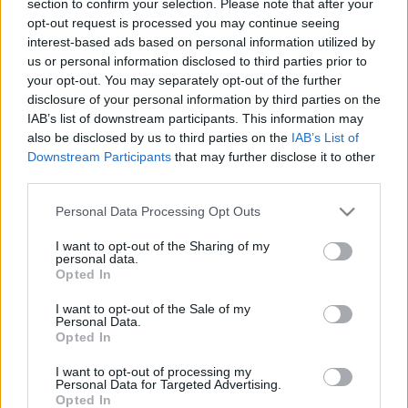
section to confirm your selection. Please note that after your
LEGFRISSEBB
opt-out request is processed you may continue seeing
interest-based ads based on personal information utilized by
Országos hírek
us or personal information disclosed to third parties prior to
Megérkezett az eső a Duna vízgyűjtőjére
your opt-out. You may separately opt-out of the further
disclosure of your personal information by third parties on the
IAB’s list of downstream participants. This information may
also be disclosed by us to third parties on the
IAB’s List of
Downstream Participants
that may further disclose it to other
Aktuális
third parties.
Paks II.: Mit jelent az 5. blokk új
mérföldköve a felülvizsgálat
Please note that this website/app uses one or more Google
Personal Data Processing Opt Outs
árnyékában?
services and may gather and store information including but
not limited to your visit or usage behaviour. You may click to
I want to opt-out of the Sharing of my
personal data.
grant or deny consent to Google and its third-party tags to
Opted In
Helyi hírek
use your data for below specified purposes in below Google
Amire többmillióan vártunk: szombattól
consent section.
I want to opt-out of the Sale of my
másodfokúra csökken a riasztás
Personal Data.
Opted In
I want to opt-out of processing my
Personal Data for Targeted Advertising.
Opted In
HIRDETÉS