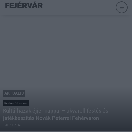
AKTUÁLIS
Székesfehérvár
Kultúrházak éjjel-nappal – akvarell festés és
játékkészítés Novák Péterrel Fehérváron
2018.02.04