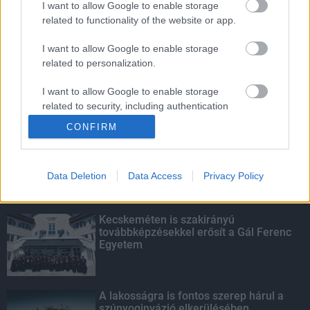
I want to allow Google to enable storage
related to functionality of the website or app.
Amire többmillióan vártunk: szombattól
másodfokúra csökken a riasztás
I want to allow Google to enable storage
related to personalization.
I want to allow Google to enable storage
related to security, including authentication
KIEMELT
functionality and fraud prevention, and other
CONFIRM
user protection.
Megérkezett az eső a Duna
vízgyűjtőjére
Data Deletion
Data Access
Privacy Policy
Kecskeméten is szakirányú
továbbképzésekkel erősít a Gál Ferenc
Egyetem
A lakosságra is fontos szerep hárul a
szúnyoginvázió elkerülésében