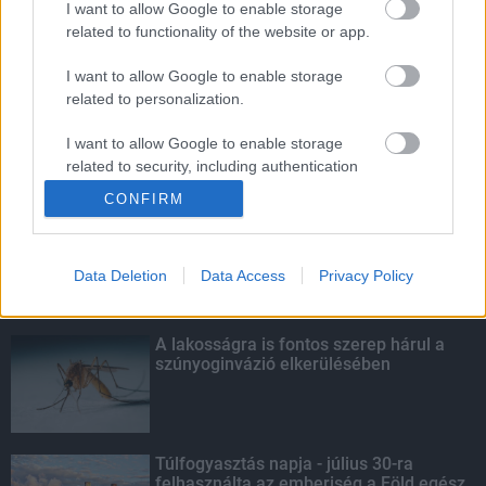
I want to allow Google to enable storage
related to functionality of the website or app.
Ingyenes hepatitis C-szűrés lesz az
országban több helyen
I want to allow Google to enable storage
related to personalization.
I want to allow Google to enable storage
related to security, including authentication
KIEMELT
functionality and fraud prevention, and other
CONFIRM
user protection.
Szakirányú továbbképzésekkel segíti
idén is a társadalmi kihívások
leküzdését a Gál Ferenc Egyetem
Data Deletion
Data Access
Privacy Policy
A lakosságra is fontos szerep hárul a
szúnyoginvázió elkerülésében
Túlfogyasztás napja - július 30-ra
felhasználta az emberiség a Föld egész