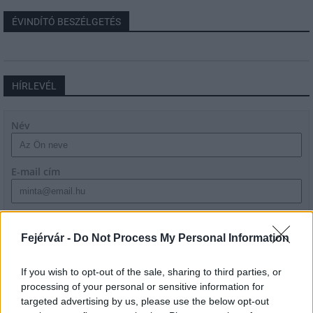
ÉVINDÍTÓ BESZÉLGETÉS
HÍRLEVÉL
Név
E-mail cím
Feliratkozom a hírlevélre és elfogadom az
adatvédelmi
szabályzatot!
Fejérvár -
Do Not Process My Personal Information
FELIRATKOZÁS
If you wish to opt-out of the sale, sharing to third parties, or
processing of your personal or sensitive information for
targeted advertising by us, please use the below opt-out