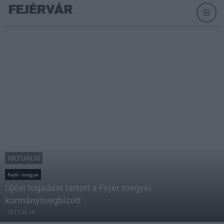
AKTUÁLIS
Fejér megye
Újévi fogadást tartott a Fejér megyei
kormánymegbízott
2017.02.16