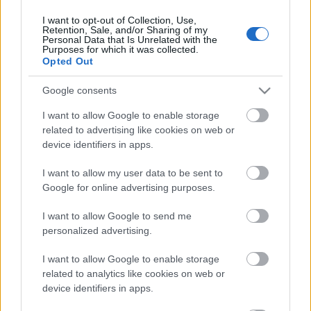
I want to opt-out of Collection, Use,
Retention, Sale, and/or Sharing of my
Personal Data that Is Unrelated with the
HIRDETÉS
Purposes for which it was collected.
Opted Out
Google consents
HIRDETÉS
I want to allow Google to enable storage
related to advertising like cookies on web or
device identifiers in apps.
LEGOLVASOTTABB
I want to allow my user data to be sent to
Szakirányú továbbképzésekkel segíti
Google for online advertising purposes.
idén is a társadalmi kihívások
leküzdését a Gál Ferenc Egyetem
I want to allow Google to send me
personalized advertising.
I want to allow Google to enable storage
Túlfogyasztás napja - július 30-ra
felhasználta az emberiség a Föld egész
related to analytics like cookies on web or
évre elegendő erőforrásait
device identifiers in apps.