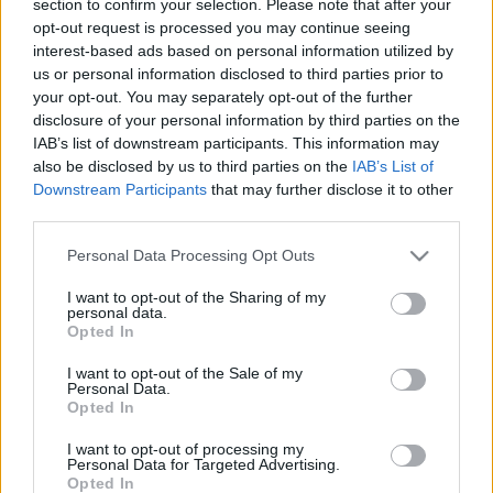
section to confirm your selection. Please note that after your
LEGFRISSEBB
opt-out request is processed you may continue seeing
interest-based ads based on personal information utilized by
Helyi hírek
us or personal information disclosed to third parties prior to
Gyárleállításokkal és átszervezett
your opt-out. You may separately opt-out of the further
termeléssel tehermentesíti a
disclosure of your personal information by third parties on the
villamosenergia-rendszert a STRABAG
IAB’s list of downstream participants. This information may
also be disclosed by us to third parties on the
IAB’s List of
Downstream Participants
that may further disclose it to other
Országos hírek
third parties.
Szakirányú továbbképzésekkel segíti
idén is a társadalmi kihívások leküzdését
Please note that this website/app uses one or more Google
Personal Data Processing Opt Outs
a Gál Ferenc Egyetem
services and may gather and store information including but
not limited to your visit or usage behaviour. You may click to
I want to opt-out of the Sharing of my
personal data.
grant or deny consent to Google and its third-party tags to
Opted In
Országos hírek
use your data for below specified purposes in below Google
A lakosságra is fontos szerep hárul a
consent section.
I want to opt-out of the Sale of my
szúnyoginvázió elkerülésében
Personal Data.
Opted In
I want to opt-out of processing my
Personal Data for Targeted Advertising.
Opted In
HIRDETÉS