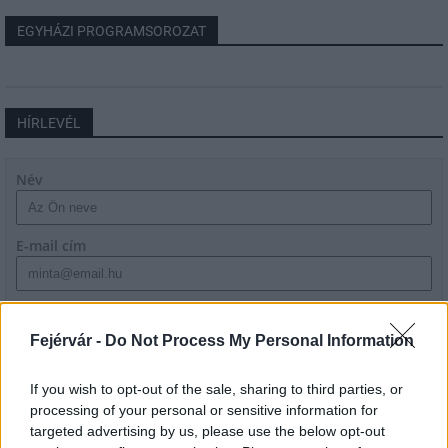
EGYHÁZI PROGRAMSOROZAT
HÍRLEVÉL
Név
E-mail cím
Feliratkozom a hírlevélre és elfogadom az
adatvédelmi
szabályzatot!
Fejérvár -
Do Not Process My Personal Information
FELIRATKOZÁS
If you wish to opt-out of the sale, sharing to third parties, or
processing of your personal or sensitive information for
targeted advertising by us, please use the below opt-out