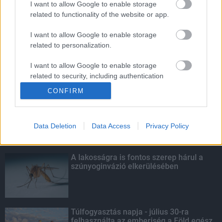
I want to allow Google to enable storage
related to functionality of the website or app.
Október végéig érvényesíthetők a
diákigazolványok
I want to allow Google to enable storage
related to personalization.
I want to allow Google to enable storage
related to security, including authentication
KIEMELT
functionality and fraud prevention, and other
CONFIRM
user protection.
Kecskeméten is szakirányú
továbbképzésekkel erősít a Gál Ferenc
Egyetem
Data Deletion
Data Access
Privacy Policy
A lakosságra is fontos szerep hárul a
szúnyoginvázió elkerülésében
Túlfogyasztás napja - július 30-ra
felhasználta az emberiség a Föld egész