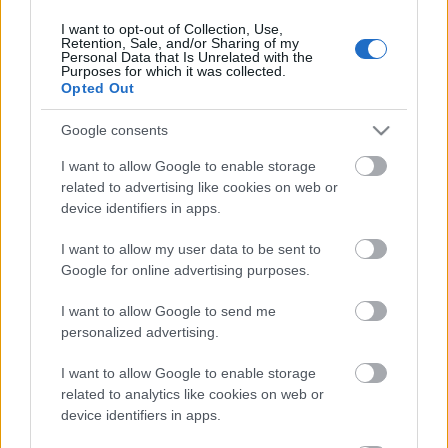
I want to opt-out of Collection, Use,
Retention, Sale, and/or Sharing of my
Personal Data that Is Unrelated with the
HIRDETÉS
Purposes for which it was collected.
Opted Out
Google consents
HIRDETÉS
I want to allow Google to enable storage
related to advertising like cookies on web or
device identifiers in apps.
LEGOLVASOTTABB
I want to allow my user data to be sent to
Egyhetes országos ellenőrzést tart a
Google for online advertising purposes.
rendőrség a utakon
I want to allow Google to send me
personalized advertising.
I want to allow Google to enable storage
Mától jelentkezhetnek a kivitelezők a
háztartások napelemes és fűtési
related to analytics like cookies on web or
rendszereit támogató pályázatra
device identifiers in apps.