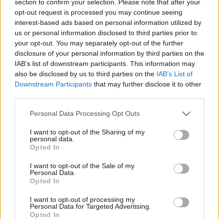
section to confirm your selection. Please note that after your
LEGFRISSEBB
opt-out request is processed you may continue seeing
interest-based ads based on personal information utilized by
Helyi hírek
us or personal information disclosed to third parties prior to
Amire többmillióan vártunk: szombattól
your opt-out. You may separately opt-out of the further
másodfokúra csökken a riasztás
disclosure of your personal information by third parties on the
IAB’s list of downstream participants. This information may
also be disclosed by us to third parties on the
IAB’s List of
Downstream Participants
that may further disclose it to other
Helyi hírek
third parties.
Látlelet a hazai víziközművekről?
Egyetlen, fél évszázados vezetéken múlt
Please note that this website/app uses one or more Google
Personal Data Processing Opt Outs
Bicske vízellátása
services and may gather and store information including but
not limited to your visit or usage behaviour. You may click to
I want to opt-out of the Sharing of my
personal data.
grant or deny consent to Google and its third-party tags to
Opted In
Helyi hírek
use your data for below specified purposes in below Google
Gyárleállításokkal és átszervezett
consent section.
I want to opt-out of the Sale of my
termeléssel tehermentesíti a
Personal Data.
villamosenergia-rendszert a STRABAG
Opted In
I want to opt-out of processing my
Personal Data for Targeted Advertising.
Opted In
HIRDETÉS