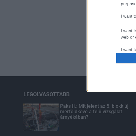
purpose
I want 
I want t
web or d
I want t
or app.
I want t
I want t
authenti
LEGOLVASOTTABB
Paks II.: Mit jelent az 5. blokk új
mérföldköve a felülvizsgálat
árnyékában?