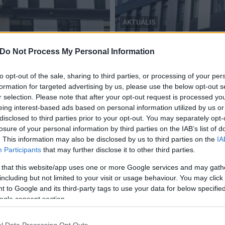
AKTUÁLIS
Fejér Megyei Kormányhivatal
Új székhelyére költözik a
Do Not Process My Personal Information
zponti épületét
Járási Hivatala
to opt-out of the sale, sharing to third parties, or processing of your per
2019.03.01
formation for targeted advertising by us, please use the below opt-out s
r selection. Please note that after your opt-out request is processed y
eing interest-based ads based on personal information utilized by us or
disclosed to third parties prior to your opt-out. You may separately opt-
losure of your personal information by third parties on the IAB’s list of
. This information may also be disclosed by us to third parties on the
IA
Új helyen várja az ügyfeleket a Dunaújvárosi
Participants
that may further disclose it to other third parties.
Járási Hivatal
 that this website/app uses one or more Google services and may gath
2017.06.29
including but not limited to your visit or usage behaviour. You may click 
A Fejér Megyei Kormányhivatal Dunaújvárosi Járási
 to Google and its third-party tags to use your data for below specifi
Hivatala Társadalombiztosítási Osztálya 2017. július 3.
ogle consent section.
napjától a Dunaújváros, Bercsényi u. 2. szám alatti, volt
Bánki iskola épületébe költözik.
l Data Processing Opt Outs