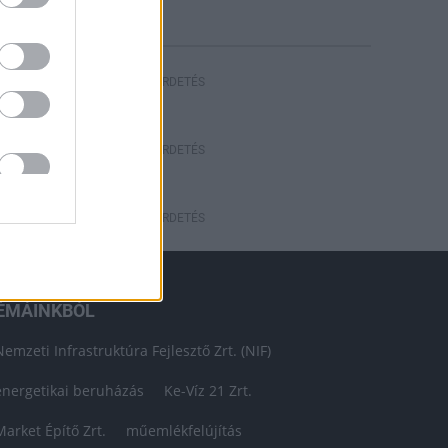
HIRDETÉS
HIRDETÉS
HIRDETÉS
ÉMÁINKBÓL
Nemzeti Infrastruktúra Fejlesztő Zrt. (NIF)
energetikai beruházás
Ke-Víz 21 Zrt.
Market Építő Zrt.
műemlékfelújítás