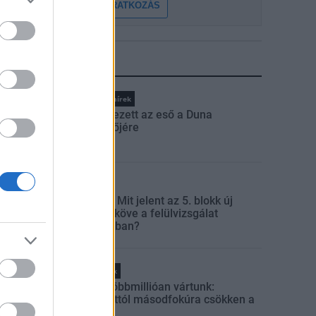
FELIRATKOZÁS
LEGFRISSEBB
Országos hírek
Megérkezett az eső a Duna
vízgyűjtőjére
Aktuális
Paks II.: Mit jelent az 5. blokk új
mérföldköve a felülvizsgálat
árnyékában?
Helyi hírek
Amire többmillióan vártunk:
szombattól másodfokúra csökken a
riasztás