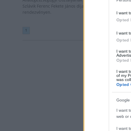
Szlávik Ferenc Fekete János díjat vehetett át a
rendezvényen.
I want t
Opted 
1
I want t
Opted 
I want 
Advertis
Opted 
I want t
of my P
was col
Opted 
Google 
I want t
web or d
I want t