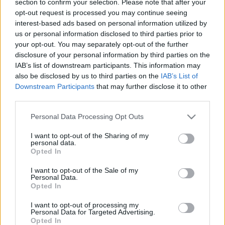
section to confirm your selection. Please note that after your
LEGFRISSEBB
opt-out request is processed you may continue seeing
interest-based ads based on personal information utilized by
Országos hírek
us or personal information disclosed to third parties prior to
Megérkezett az eső a Duna vízgyűjtőjére
your opt-out. You may separately opt-out of the further
disclosure of your personal information by third parties on the
IAB’s list of downstream participants. This information may
also be disclosed by us to third parties on the
IAB’s List of
Downstream Participants
that may further disclose it to other
Aktuális
third parties.
Paks II.: Mit jelent az 5. blokk új
mérföldköve a felülvizsgálat
Please note that this website/app uses one or more Google
Personal Data Processing Opt Outs
árnyékában?
services and may gather and store information including but
not limited to your visit or usage behaviour. You may click to
I want to opt-out of the Sharing of my
personal data.
grant or deny consent to Google and its third-party tags to
Opted In
Helyi hírek
use your data for below specified purposes in below Google
Amire többmillióan vártunk: szombattól
consent section.
I want to opt-out of the Sale of my
másodfokúra csökken a riasztás
Personal Data.
Opted In
I want to opt-out of processing my
Personal Data for Targeted Advertising.
Opted In
HIRDETÉS