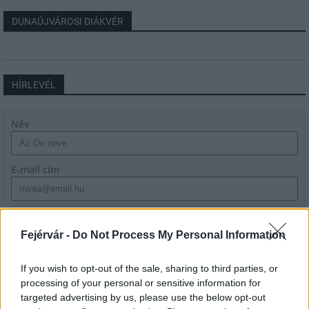
DUNAÚJVÁROSI DIÁKVÉR
HÍRLEVÉL
Név
E-mail cím
Feliratkozom a hírlevélre és elfogadom az
adatvédelmi
szabályzatot!
Fejérvár -
Do Not Process My Personal Information
FELIRATKOZÁS
If you wish to opt-out of the sale, sharing to third parties, or
processing of your personal or sensitive information for
targeted advertising by us, please use the below opt-out