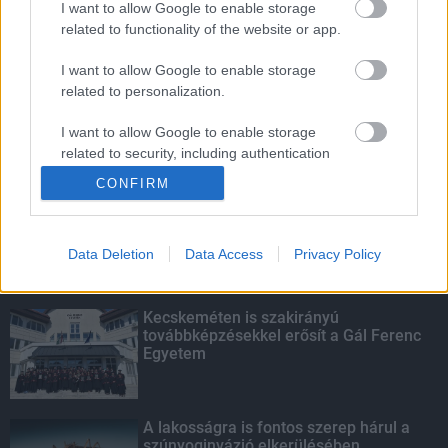
I want to allow Google to enable storage
related to functionality of the website or app.
Amire többmillióan vártunk: szombattól
másodfokúra csökken a riasztás
I want to allow Google to enable storage
related to personalization.
I want to allow Google to enable storage
related to security, including authentication
KIEMELT
functionality and fraud prevention, and other
CONFIRM
user protection.
Megérkezett az eső a Duna
vízgyűjtőjére
Data Deletion
Data Access
Privacy Policy
Kecskeméten is szakirányú
továbbképzésekkel erősít a Gál Ferenc
Egyetem
A lakosságra is fontos szerep hárul a
szúnyoginvázió elkerülésében