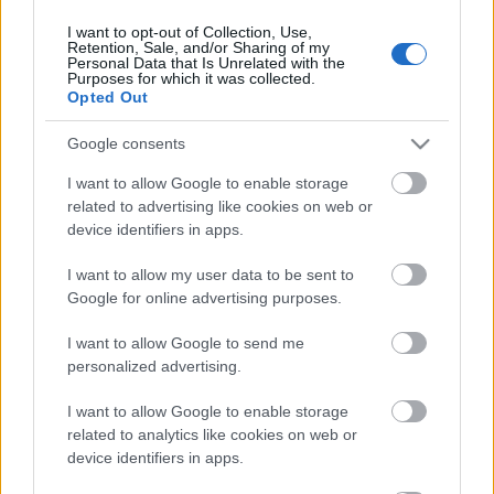
I want to opt-out of Collection, Use,
Retention, Sale, and/or Sharing of my
Personal Data that Is Unrelated with the
HIRDETÉS
Purposes for which it was collected.
Opted Out
Google consents
HIRDETÉS
I want to allow Google to enable storage
related to advertising like cookies on web or
device identifiers in apps.
LEGOLVASOTTABB
I want to allow my user data to be sent to
Paks II.: Mit jelent az 5. blokk új
Google for online advertising purposes.
mérföldköve a felülvizsgálat
árnyékában?
I want to allow Google to send me
personalized advertising.
I want to allow Google to enable storage
Fontos a postaládákba költöző
széncinegék védelme
related to analytics like cookies on web or
device identifiers in apps.