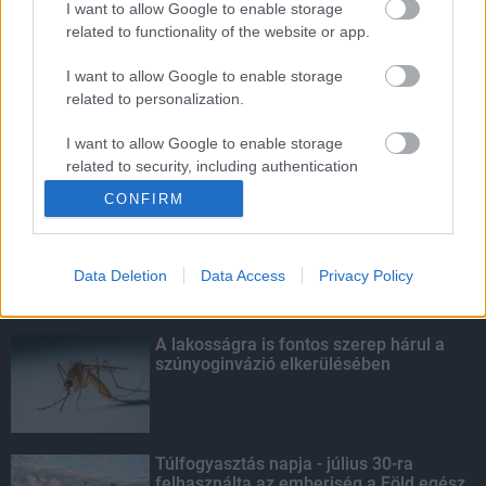
I want to allow Google to enable storage
related to functionality of the website or app.
Amire többmillióan vártunk: szombattól
másodfokúra csökken a riasztás
I want to allow Google to enable storage
related to personalization.
I want to allow Google to enable storage
related to security, including authentication
KIEMELT
functionality and fraud prevention, and other
CONFIRM
user protection.
Kecskeméten is szakirányú
továbbképzésekkel erősít a Gál Ferenc
Egyetem
Data Deletion
Data Access
Privacy Policy
A lakosságra is fontos szerep hárul a
szúnyoginvázió elkerülésében
Túlfogyasztás napja - július 30-ra
felhasználta az emberiség a Föld egész