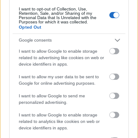
I want to opt-out of Collection, Use,
Retention, Sale, and/or Sharing of my
Personal Data that Is Unrelated with the
HIRDETÉS
Purposes for which it was collected.
Opted Out
Google consents
HIRDETÉS
I want to allow Google to enable storage
related to advertising like cookies on web or
device identifiers in apps.
LEGOLVASOTTABB
I want to allow my user data to be sent to
Fontos a postaládákba költöző
Google for online advertising purposes.
széncinegék védelme
I want to allow Google to send me
personalized advertising.
I want to allow Google to enable storage
Paks II.: Mit jelent az 5. blokk új
mérföldköve a felülvizsgálat
related to analytics like cookies on web or
árnyékában?
device identifiers in apps.