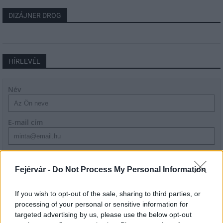
DIZÁJNER DROG
HÍRLEVÉL
Név
E-mail cím
Feliratkozom a hírlevélre és elfogadom az
adatvédelmi
szabályzatot!
Fejérvár -
Do Not Process My Personal Information
FELIRATKOZÁS
If you wish to opt-out of the sale, sharing to third parties, or
processing of your personal or sensitive information for
targeted advertising by us, please use the below opt-out