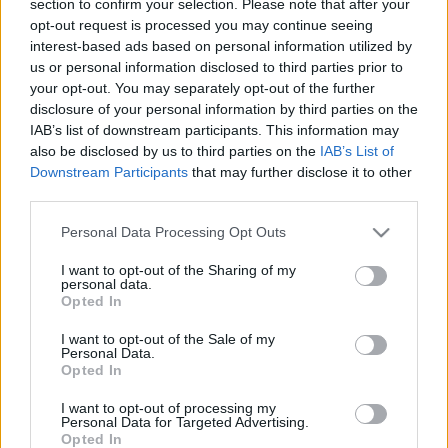
section to confirm your selection. Please note that after your
LEGFRISSEBB
opt-out request is processed you may continue seeing
interest-based ads based on personal information utilized by
Aktuális
us or personal information disclosed to third parties prior to
Paks II.: Mit jelent az 5. blokk új
your opt-out. You may separately opt-out of the further
mérföldköve a felülvizsgálat
disclosure of your personal information by third parties on the
árnyékában?
IAB’s list of downstream participants. This information may
also be disclosed by us to third parties on the
IAB’s List of
Downstream Participants
that may further disclose it to other
Helyi hírek
third parties.
Amire többmillióan vártunk: szombattól
másodfokúra csökken a riasztás
Please note that this website/app uses one or more Google
Personal Data Processing Opt Outs
services and may gather and store information including but
not limited to your visit or usage behaviour. You may click to
I want to opt-out of the Sharing of my
personal data.
grant or deny consent to Google and its third-party tags to
Opted In
Helyi hírek
use your data for below specified purposes in below Google
Látlelet a hazai víziközművekről?
consent section.
I want to opt-out of the Sale of my
Egyetlen, fél évszázados vezetéken múlt
Personal Data.
Bicske vízellátása
Opted In
I want to opt-out of processing my
Personal Data for Targeted Advertising.
Opted In
HIRDETÉS