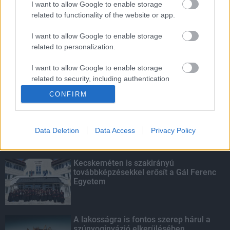
I want to allow Google to enable storage
related to functionality of the website or app.
Amire többmillióan vártunk: szombattól
másodfokúra csökken a riasztás
I want to allow Google to enable storage
related to personalization.
I want to allow Google to enable storage
related to security, including authentication
KIEMELT
functionality and fraud prevention, and other
CONFIRM
user protection.
Megérkezett az eső a Duna
vízgyűjtőjére
Data Deletion
Data Access
Privacy Policy
Kecskeméten is szakirányú
továbbképzésekkel erősít a Gál Ferenc
Egyetem
A lakosságra is fontos szerep hárul a
szúnyoginvázió elkerülésében