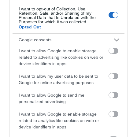
I want to opt-out of Collection, Use,
Retention, Sale, and/or Sharing of my
Personal Data that Is Unrelated with the
HIRDETÉS
Purposes for which it was collected.
Opted Out
Google consents
HIRDETÉS
I want to allow Google to enable storage
related to advertising like cookies on web or
device identifiers in apps.
LEGOLVASOTTABB
I want to allow my user data to be sent to
Paks II.: Mit jelent az 5. blokk új
Google for online advertising purposes.
mérföldköve a felülvizsgálat
árnyékában?
I want to allow Google to send me
personalized advertising.
I want to allow Google to enable storage
Fontos a postaládákba költöző
széncinegék védelme
related to analytics like cookies on web or
device identifiers in apps.