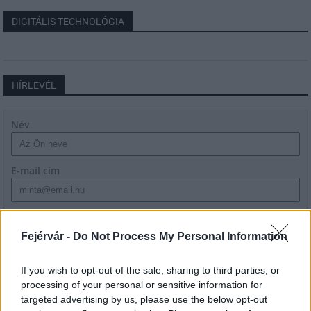
DIGITÁLIS TECHNOLÓGIA
HÍRLEVÉL
Név
E-mail cím
Feliratkozom a hírlevélre és elfogadom az
adatvédelmi
szabályzatot!
Fejérvár -
Do Not Process My Personal Information
FELIRATKOZÁS
If you wish to opt-out of the sale, sharing to third parties, or
processing of your personal or sensitive information for
targeted advertising by us, please use the below opt-out