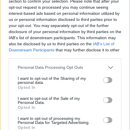
section to confirm your selection. Please note that after your
LEGFRISSEBB
opt-out request is processed you may continue seeing
interest-based ads based on personal information utilized by
Országos hírek
us or personal information disclosed to third parties prior to
Megérkezett az eső a Duna vízgyűjtőjére
your opt-out. You may separately opt-out of the further
disclosure of your personal information by third parties on the
IAB’s list of downstream participants. This information may
also be disclosed by us to third parties on the
IAB’s List of
Downstream Participants
that may further disclose it to other
Aktuális
third parties.
Paks II.: Mit jelent az 5. blokk új
mérföldköve a felülvizsgálat
Please note that this website/app uses one or more Google
Personal Data Processing Opt Outs
árnyékában?
services and may gather and store information including but
not limited to your visit or usage behaviour. You may click to
I want to opt-out of the Sharing of my
personal data.
grant or deny consent to Google and its third-party tags to
Opted In
Helyi hírek
use your data for below specified purposes in below Google
Amire többmillióan vártunk: szombattól
consent section.
I want to opt-out of the Sale of my
másodfokúra csökken a riasztás
Personal Data.
Opted In
I want to opt-out of processing my
Personal Data for Targeted Advertising.
Opted In
HIRDETÉS