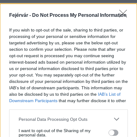
Fejérvár -
Do Not Process My Personal Information
HÍRLEVÉL
If you wish to opt-out of the sale, sharing to third parties, or
processing of your personal or sensitive information for
Név
targeted advertising by us, please use the below opt-out
section to confirm your selection. Please note that after your
opt-out request is processed you may continue seeing
E-mail cím
interest-based ads based on personal information utilized by
us or personal information disclosed to third parties prior to
your opt-out. You may separately opt-out of the further
Feliratkozom a hírlevélre és elfogadom az
adatvédelmi
disclosure of your personal information by third parties on the
szabályzatot!
IAB’s list of downstream participants. This information may
also be disclosed by us to third parties on the
IAB’s List of
FELIRATKOZÁS
Downstream Participants
that may further disclose it to other
third parties.
Please note that this website/app uses one or more Google
Personal Data Processing Opt Outs
services and may gather and store information including but
LEGFRISSEBB
not limited to your visit or usage behaviour. You may click to
I want to opt-out of the Sharing of my
personal data.