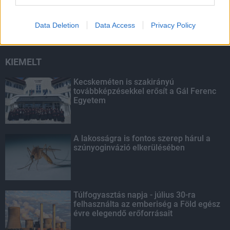
másodfokúra csökken a riasztás
Data Deletion
Data Access
Privacy Policy
KIEMELT
Kecskeméten is szakirányú
továbbképzésekkel erősít a Gál Ferenc
Egyetem
A lakosságra is fontos szerep hárul a
szúnyoginvázió elkerülésében
Túlfogyasztás napja - július 30-ra
felhasználta az emberiség a Föld egész
évre elegendő erőforrásait