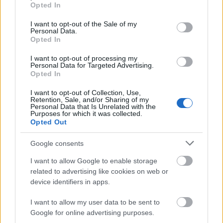
grant or deny consent to Google and its third-party tags to
Helyi hírek
Opted In
use your data for below specified purposes in below Google
Amire többmillióan vártunk: szombattól
consent section.
másodfokúra csökken a riasztás
I want to opt-out of the Sale of my
Personal Data.
Opted In
I want to opt-out of processing my
Personal Data for Targeted Advertising.
Helyi hírek
Opted In
Látlelet a hazai víziközművekről?
Egyetlen, fél évszázados vezetéken múlt
I want to opt-out of Collection, Use,
Bicske vízellátása
Retention, Sale, and/or Sharing of my
Personal Data that Is Unrelated with the
Purposes for which it was collected.
Opted Out
Helyi hírek
Gyárleállításokkal és átszervezett
Google consents
termeléssel tehermentesíti a
villamosenergia-rendszert a STRABAG
I want to allow Google to enable storage
related to advertising like cookies on web or
device identifiers in apps.
HIRDETÉS
I want to allow my user data to be sent to
Google for online advertising purposes.