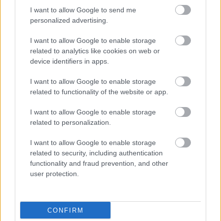
HIRDETÉS
I want to allow Google to send me
personalized advertising.
I want to allow Google to enable storage
HIRDETÉS
related to analytics like cookies on web or
device identifiers in apps.
I want to allow Google to enable storage
LEGOLVASOTTABB
related to functionality of the website or app.
Látlelet a hazai víziközművekről?
I want to allow Google to enable storage
Egyetlen, fél évszázados vezetéken
related to personalization.
múlt Bicske vízellátása
I want to allow Google to enable storage
related to security, including authentication
Egyhetes országos ellenőrzést tart a
functionality and fraud prevention, and other
rendőrség a utakon
user protection.
CONFIRM
Amire többmillióan vártunk: szombattól