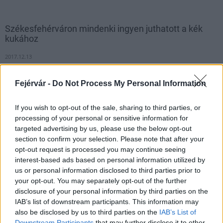
Székesfehérváron mindenki ingyen juthatott a kék
kukához
2017.12.13
Figyeljünk a környezetünkre, figyeljünk jobban mit teszünk a
kék kukába!
Fejérvár -
Do Not Process My Personal Information
If you wish to opt-out of the sale, sharing to third parties, or
1
processing of your personal or sensitive information for
targeted advertising by us, please use the below opt-out
section to confirm your selection. Please note that after your
opt-out request is processed you may continue seeing
HÍRLEVÉL
interest-based ads based on personal information utilized by
us or personal information disclosed to third parties prior to
your opt-out. You may separately opt-out of the further
Név
disclosure of your personal information by third parties on the
IAB’s list of downstream participants. This information may
also be disclosed by us to third parties on the
IAB’s List of
E-mail cím
Downstream Participants
that may further disclose it to other