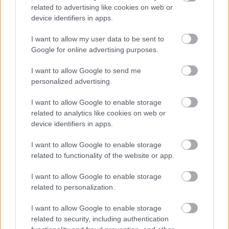
related to advertising like cookies on web or
device identifiers in apps.
Aktuális
Paks II.: Mit jelent az 5. blokk új
I want to allow my user data to be sent to
mérföldköve a felülvizsgálat
Google for online advertising purposes.
árnyékában?
I want to allow Google to send me
personalized advertising.
HIRDETÉS
I want to allow Google to enable storage
related to analytics like cookies on web or
device identifiers in apps.
HIRDETÉS
I want to allow Google to enable storage
related to functionality of the website or app.
HIRDETÉS
I want to allow Google to enable storage
related to personalization.
I want to allow Google to enable storage
LEGOLVASOTTABB
related to security, including authentication