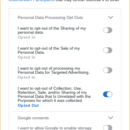
third parties.
Feliratkozom a hírlevélre és elfogadom az
adatvédelmi
Please note that this website/app uses one or more Google
Personal Data Processing Opt Outs
szabályzatot!
services and may gather and store information including but
not limited to your visit or usage behaviour. You may click to
I want to opt-out of the Sharing of my
personal data.
FELIRATKOZÁS
grant or deny consent to Google and its third-party tags to
Opted In
use your data for below specified purposes in below Google
consent section.
I want to opt-out of the Sale of my
Personal Data.
Opted In
LEGFRISSEBB
I want to opt-out of processing my
Országos hírek
Personal Data for Targeted Advertising.
Nem az üres, hanem az okosan működő
Opted In
épület energiatakarékos
I want to opt-out of Collection, Use,
Retention, Sale, and/or Sharing of my
Personal Data that Is Unrelated with the
Purposes for which it was collected.
Opted Out
Országos hírek
Megérkezett az eső a Duna vízgyűjtőjére
Google consents
I want to allow Google to enable storage