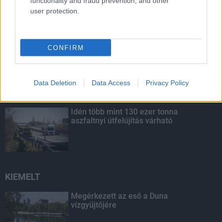
functionality and fraud prevention, and other
Nem az üres, hanem az okosan működő
user protection.
épület energiatakarékos
CONFIRM
Megérkezett az eső a Duna
vízgyűjtőjére
Data Deletion
Data Access
Privacy Policy
Idén több mint 130 ezer tonna
aszfaltnyi útfelújítás várható
KIEMELT
Megérkezett az eső a Duna
vízgyűjtőjére