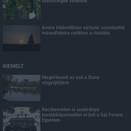
széncinegék védelme
Amire többmillióan vártunk: szombattól
másodfokúra csökken a riasztás
KIEMELT
Megérkezett az eső a Duna
vízgyűjtőjére
Kecskeméten is szakirányú
továbbképzésekkel erősít a Gál Ferenc
Egyetem