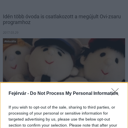
Idén több óvoda is csatlakozott a megújult Ovi-zsaru
programhoz
2017.03.29
Aktuális
Fejérvár -
Do Not Process My Personal Information
If you wish to opt-out of the sale, sharing to third parties, or
processing of your personal or sensitive information for
2017. március 29-én felkészítő előadást tartott a Fejér Megyei
targeted advertising by us, please use the below opt-out
Rendőr-főkapitányság Bűnmegelőzési Osztálya az "Ovi-zsaru"
section to confirm your selection. Please note that after your