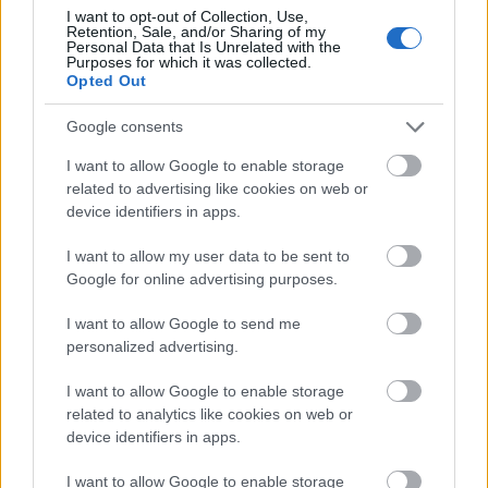
I want to opt-out of Collection, Use,
Retention, Sale, and/or Sharing of my
Personal Data that Is Unrelated with the
Purposes for which it was collected.
LEGFRISSEBB
Opted Out
Országos hírek
Google consents
Megérkezett az eső a Duna vízgyűjtőjére
I want to allow Google to enable storage
related to advertising like cookies on web or
device identifiers in apps.
I want to allow my user data to be sent to
Aktuális
Google for online advertising purposes.
Paks II.: Mit jelent az 5. blokk új
mérföldköve a felülvizsgálat
árnyékában?
I want to allow Google to send me
personalized advertising.
Helyi hírek
I want to allow Google to enable storage
Amire többmillióan vártunk: szombattól
related to analytics like cookies on web or
másodfokúra csökken a riasztás
device identifiers in apps.
I want to allow Google to enable storage