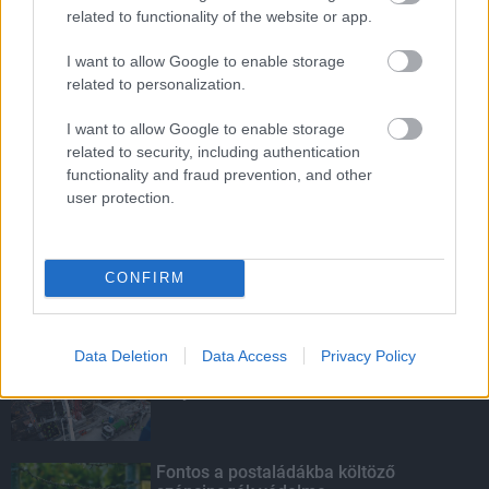
related to functionality of the website or app.
I want to allow Google to enable storage
HIRDETÉS
related to personalization.
I want to allow Google to enable storage
HIRDETÉS
related to security, including authentication
functionality and fraud prevention, and other
user protection.
HIRDETÉS
CONFIRM
LEGOLVASOTTABB
Paks II.: Mit jelent az 5. blokk új
Data Deletion
Data Access
Privacy Policy
mérföldköve a felülvizsgálat
árnyékában?
Fontos a postaládákba költöző