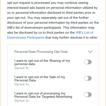
programhoz csatlakozó intézmények képviselői számára
opt-out request is processed you may continue seeing
Székesfehérváron.
interest-based ads based on personal information utilized by
us or personal information disclosed to third parties prior to
your opt-out. You may separately opt-out of the further
disclosure of your personal information by third parties on the
1
IAB’s list of downstream participants. This information may
also be disclosed by us to third parties on the
IAB’s List of
Downstream Participants
that may further disclose it to other
third parties.
HÍRLEVÉL
Please note that this website/app uses one or more Google
Personal Data Processing Opt Outs
services and may gather and store information including but
Név
not limited to your visit or usage behaviour. You may click to
I want to opt-out of the Sharing of my
personal data.
grant or deny consent to Google and its third-party tags to
Opted In
use your data for below specified purposes in below Google
E-mail cím
consent section.
I want to opt-out of the Sale of my
Personal Data.
Opted In
Feliratkozom a hírlevélre és elfogadom az
adatvédelmi
szabályzatot!
I want to opt-out of processing my
Personal Data for Targeted Advertising.
Opted In
FELIRATKOZÁS