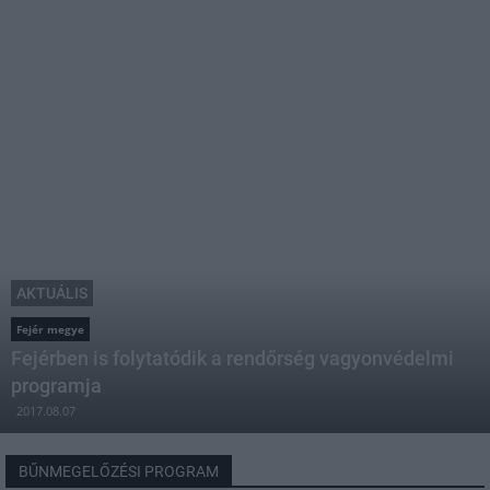
AKTUÁLIS
Fejér megye
Fejérben is folytatódik a rendőrség vagyonvédelmi
programja
2017.08.07
BŰNMEGELŐZÉSI PROGRAM