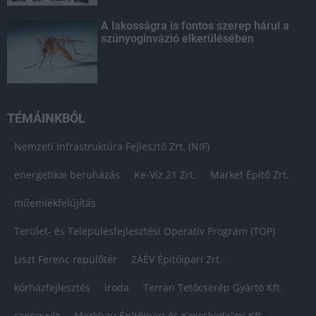
A lakosságra is fontos szerep hárul a
szúnyoginvázió elkerülésében
TÉMÁINKBÓL
Nemzeti Infrastruktúra Fejlesztő Zrt. (NIF)
energetikai beruházás
Ke-Víz 21 Zrt.
Market Építő Zrt.
műemlékfelújítás
Terület- és Településfejlesztési Operatív Program (TOP)
Liszt Ferenc repülőtér
ZÁÉV Építőipari Zrt.
kórházfejlesztés
iroda
Terrán Tetőcserép Gyártó Kft.
szennyvíz
Merkbau Építőipari és Kereskedelmi Kft.