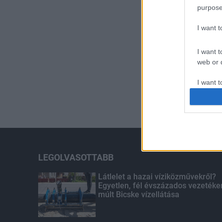
purpose
I want 
I want t
web or d
I want t
or app.
I want t
I want t
authenti
LEGOLVASOTTABB
Látlelet a hazai víziközművekről?
Egyetlen, fél évszázados vezetéke
múlt Bicske vízellátása