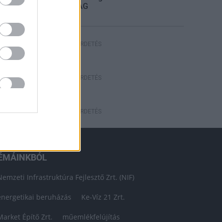
STRABAG
HIRDETÉS
HIRDETÉS
HIRDETÉS
ÉMÁINKBÓL
Nemzeti Infrastruktúra Fejlesztő Zrt. (NIF)
energetikai beruházás
Ke-Víz 21 Zrt.
Market Építő Zrt.
műemlékfelújítás