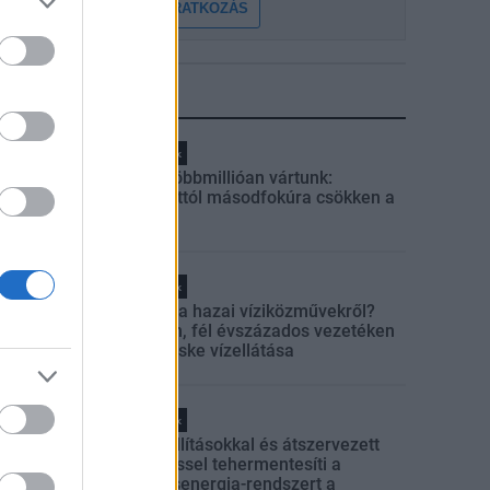
FELIRATKOZÁS
LEGFRISSEBB
Helyi hírek
Amire többmillióan vártunk:
szombattól másodfokúra csökken a
riasztás
Helyi hírek
Látlelet a hazai víziközművekről?
Egyetlen, fél évszázados vezetéken
múlt Bicske vízellátása
Helyi hírek
Gyárleállításokkal és átszervezett
termeléssel tehermentesíti a
villamosenergia-rendszert a