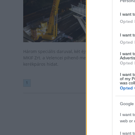
Persona
I want t
Opted 
I want t
Opted 
Három speciális daruval, két éjszaka alatt bontotta el a
I want 
MKIF Zrt. a Velencei pihenő melletti régi gyalogos-
Advertis
Opted 
kerékpáros hidat.
I want t
of my P
1
was col
Opted 
Google 
I want t
web or d
I want t