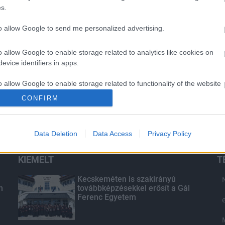
s.
to allow Google to send me personalized advertising.
o allow Google to enable storage related to analytics like cookies on
evice identifiers in apps.
o allow Google to enable storage related to functionality of the website
CONFIRM
o allow Google to enable storage related to personalization.
Data Deletion
Data Access
Privacy Policy
o allow Google to enable storage related to security, including
cation functionality and fraud prevention, and other user protection.
KIEMELT
T
Kecskeméten is szakirányú
n
továbbképzésekkel erősít a Gál
Ferenc Egyetem