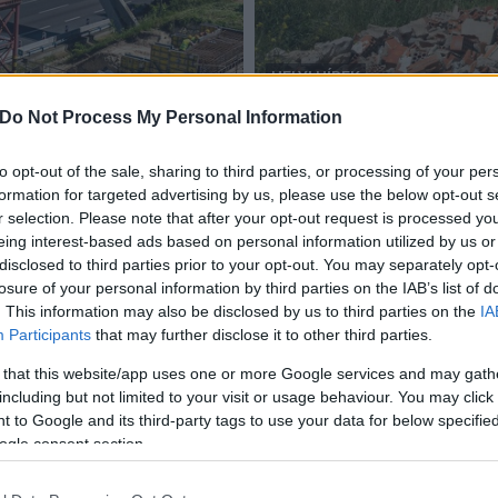
HELYI HÍREK
Bicske
Do Not Process My Personal Information
tése is - FOTÓK
Teljesen eltűnik a bicskei
2025.04.01
to opt-out of the sale, sharing to third parties, or processing of your per
formation for targeted advertising by us, please use the below opt-out s
r selection. Please note that after your opt-out request is processed y
eing interest-based ads based on personal information utilized by us or
disclosed to third parties prior to your opt-out. You may separately opt-
losure of your personal information by third parties on the IAB’s list of
Toronybontáshoz ért a fehérvári
. This information may also be disclosed by us to third parties on the
IA
vasútfejlesztés
Participants
that may further disclose it to other third parties.
 that this website/app uses one or more Google services and may gath
2016.05.12
including but not limited to your visit or usage behaviour. You may click 
 to Google and its third-party tags to use your data for below specifi
ogle consent section.