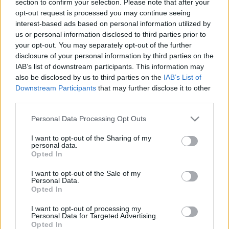
section to confirm your selection. Please note that after your
LEGFRISSEBB
opt-out request is processed you may continue seeing
interest-based ads based on personal information utilized by
Aktuális
us or personal information disclosed to third parties prior to
Paks II.: Mit jelent az 5. blokk új
your opt-out. You may separately opt-out of the further
mérföldköve a felülvizsgálat
disclosure of your personal information by third parties on the
árnyékában?
IAB’s list of downstream participants. This information may
also be disclosed by us to third parties on the
IAB’s List of
Downstream Participants
that may further disclose it to other
Helyi hírek
third parties.
Amire többmillióan vártunk: szombattól
másodfokúra csökken a riasztás
Please note that this website/app uses one or more Google
Personal Data Processing Opt Outs
services and may gather and store information including but
not limited to your visit or usage behaviour. You may click to
I want to opt-out of the Sharing of my
personal data.
grant or deny consent to Google and its third-party tags to
Opted In
Helyi hírek
use your data for below specified purposes in below Google
Látlelet a hazai víziközművekről?
consent section.
I want to opt-out of the Sale of my
Egyetlen, fél évszázados vezetéken múlt
Personal Data.
Bicske vízellátása
Opted In
I want to opt-out of processing my
Personal Data for Targeted Advertising.
Opted In
HIRDETÉS