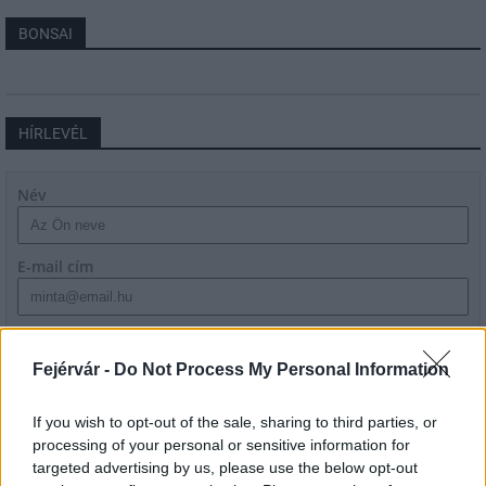
BONSAI
HÍRLEVÉL
Név
E-mail cím
Feliratkozom a hírlevélre és elfogadom az
adatvédelmi
szabályzatot!
Fejérvár -
Do Not Process My Personal Information
FELIRATKOZÁS
If you wish to opt-out of the sale, sharing to third parties, or
processing of your personal or sensitive information for
targeted advertising by us, please use the below opt-out