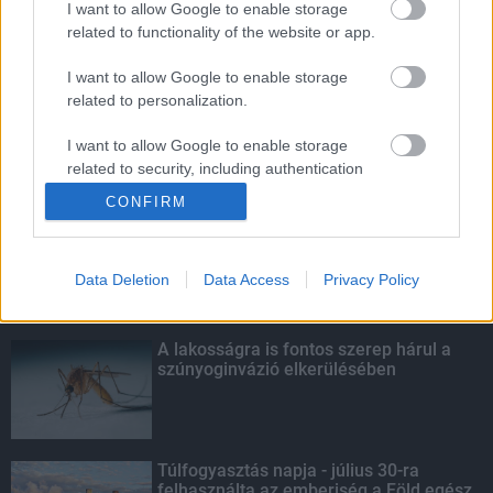
I want to allow Google to enable storage
related to functionality of the website or app.
Amire többmillióan vártunk: szombattól
másodfokúra csökken a riasztás
I want to allow Google to enable storage
related to personalization.
I want to allow Google to enable storage
related to security, including authentication
KIEMELT
functionality and fraud prevention, and other
CONFIRM
user protection.
Kecskeméten is szakirányú
továbbképzésekkel erősít a Gál Ferenc
Egyetem
Data Deletion
Data Access
Privacy Policy
A lakosságra is fontos szerep hárul a
szúnyoginvázió elkerülésében
Túlfogyasztás napja - július 30-ra
felhasználta az emberiség a Föld egész