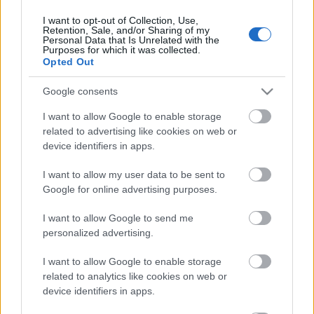
I want to opt-out of Collection, Use,
Retention, Sale, and/or Sharing of my
Personal Data that Is Unrelated with the
HIRDETÉS
Purposes for which it was collected.
Opted Out
Google consents
HIRDETÉS
I want to allow Google to enable storage
related to advertising like cookies on web or
device identifiers in apps.
LEGOLVASOTTABB
I want to allow my user data to be sent to
Fontos a postaládákba költöző
Google for online advertising purposes.
széncinegék védelme
I want to allow Google to send me
personalized advertising.
I want to allow Google to enable storage
Paks II.: Mit jelent az 5. blokk új
mérföldköve a felülvizsgálat
related to analytics like cookies on web or
árnyékában?
device identifiers in apps.