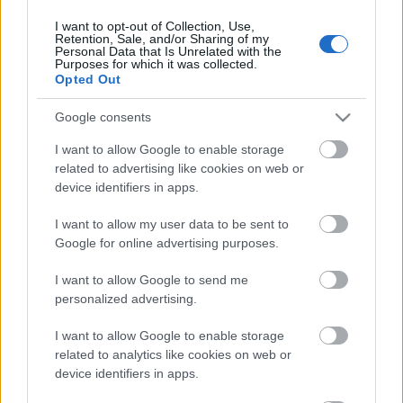
I want to opt-out of Collection, Use,
Retention, Sale, and/or Sharing of my
Personal Data that Is Unrelated with the
HIRDETÉS
Purposes for which it was collected.
Opted Out
Google consents
HIRDETÉS
I want to allow Google to enable storage
related to advertising like cookies on web or
device identifiers in apps.
LEGOLVASOTTABB
I want to allow my user data to be sent to
Látlelet a hazai víziközművekről?
Google for online advertising purposes.
Egyetlen, fél évszázados vezetéken
múlt Bicske vízellátása
I want to allow Google to send me
personalized advertising.
I want to allow Google to enable storage
Egyhetes országos ellenőrzést tart a
rendőrség a utakon
related to analytics like cookies on web or
device identifiers in apps.