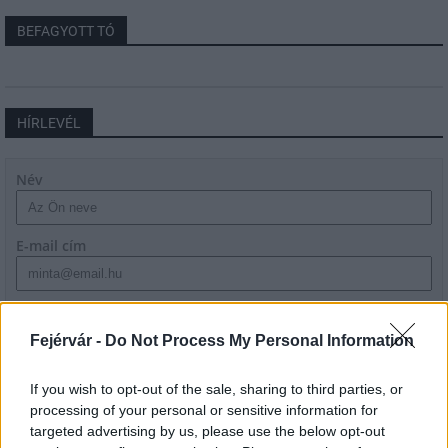
BEFAGYOTT TÓ
HÍRLEVÉL
Név
E-mail cím
Feliratkozom a hírlevélre és elfogadom az
adatvédelmi
szabályzatot!
Fejérvár -
Do Not Process My Personal Information
FELIRATKOZÁS
If you wish to opt-out of the sale, sharing to third parties, or
processing of your personal or sensitive information for
targeted advertising by us, please use the below opt-out