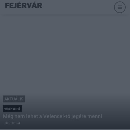
AKTUÁLIS
velencei tó
Még nem lehet a Velencei-tó jegére menni
2016.01.24