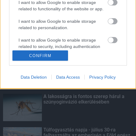
I want to allow Google to enable storage
related to functionality of the website or app.
Amire többmillióan vártunk: szombattól
másodfokúra csökken a riasztás
I want to allow Google to enable storage
related to personalization.
I want to allow Google to enable storage
related to security, including authentication
KIEMELT
functionality and fraud prevention, and other
CONFIRM
user protection.
Kecskeméten is szakirányú
továbbképzésekkel erősít a Gál Ferenc
Egyetem
Data Deletion
Data Access
Privacy Policy
A lakosságra is fontos szerep hárul a
szúnyoginvázió elkerülésében
Túlfogyasztás napja - július 30-ra
felhasználta az emberiség a Föld egész