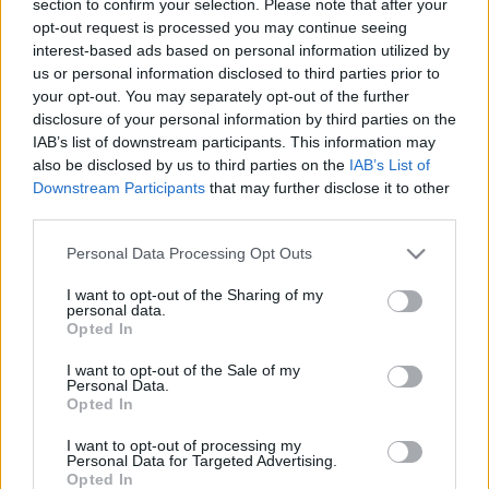
section to confirm your selection. Please note that after your
LEGFRISSEBB
opt-out request is processed you may continue seeing
interest-based ads based on personal information utilized by
Helyi hírek
us or personal information disclosed to third parties prior to
Amire többmillióan vártunk: szombattól
your opt-out. You may separately opt-out of the further
másodfokúra csökken a riasztás
disclosure of your personal information by third parties on the
IAB’s list of downstream participants. This information may
also be disclosed by us to third parties on the
IAB’s List of
Downstream Participants
that may further disclose it to other
Helyi hírek
third parties.
Látlelet a hazai víziközművekről?
Egyetlen, fél évszázados vezetéken múlt
Please note that this website/app uses one or more Google
Personal Data Processing Opt Outs
Bicske vízellátása
services and may gather and store information including but
not limited to your visit or usage behaviour. You may click to
I want to opt-out of the Sharing of my
personal data.
grant or deny consent to Google and its third-party tags to
Opted In
Helyi hírek
use your data for below specified purposes in below Google
Gyárleállításokkal és átszervezett
consent section.
I want to opt-out of the Sale of my
termeléssel tehermentesíti a
Personal Data.
villamosenergia-rendszert a STRABAG
Opted In
I want to opt-out of processing my
Personal Data for Targeted Advertising.
Opted In
HIRDETÉS