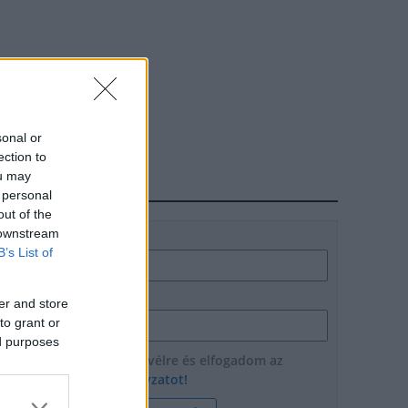
sonal or
ection to
ou may
HÍRLEVÉL
 personal
out of the
 downstream
Név
B’s List of
E-mail cím
er and store
to grant or
ed purposes
Feliratkozom a hírlevélre és elfogadom az
adatvédelmi szabályzatot!