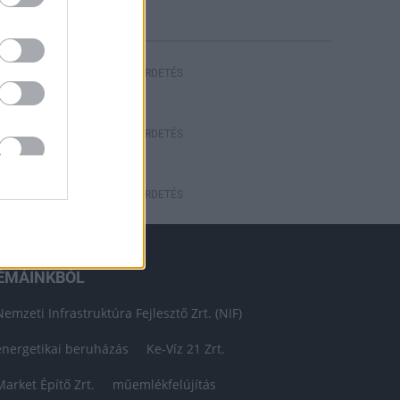
HIRDETÉS
HIRDETÉS
HIRDETÉS
ÉMÁINKBÓL
Nemzeti Infrastruktúra Fejlesztő Zrt. (NIF)
energetikai beruházás
Ke-Víz 21 Zrt.
Market Építő Zrt.
műemlékfelújítás