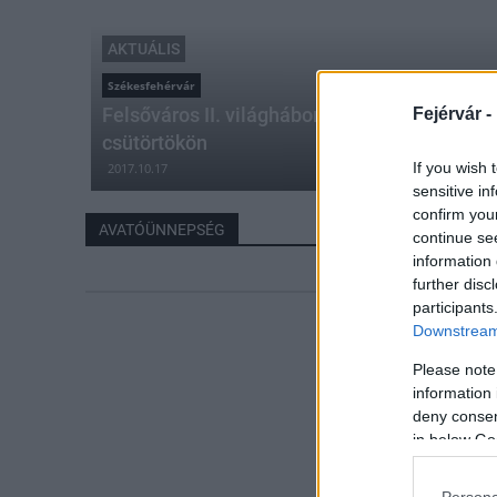
AKTUÁLIS
Székesfehérvár
Felsőváros II. világháborús áldozatainak ál
Fejérvár -
csütörtökön
If you wish 
2017.10.17
sensitive in
confirm you
AVATÓÜNNEPSÉG
continue se
information 
further disc
participants
Downstream 
Please note
information 
deny consent
in below Go
Persona