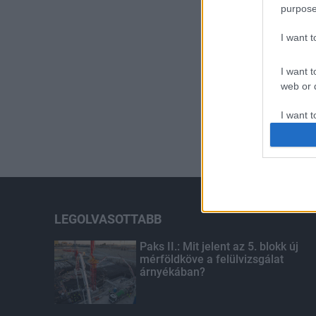
purpose
I want 
I want t
web or d
I want t
or app.
I want t
I want t
authenti
LEGOLVASOTTABB
Paks II.: Mit jelent az 5. blokk új
mérföldköve a felülvizsgálat
árnyékában?