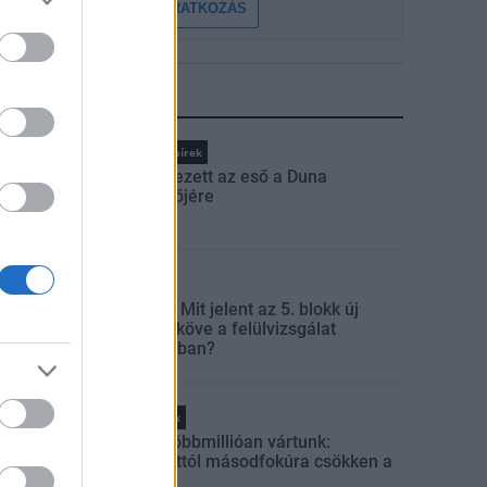
FELIRATKOZÁS
LEGFRISSEBB
Országos hírek
Megérkezett az eső a Duna
vízgyűjtőjére
Aktuális
Paks II.: Mit jelent az 5. blokk új
mérföldköve a felülvizsgálat
árnyékában?
Helyi hírek
Amire többmillióan vártunk:
szombattól másodfokúra csökken a
riasztás