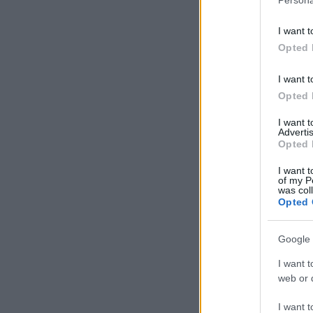
I want t
Opted 
I want t
Opted 
I want 
Advertis
Opted 
I want t
of my P
was col
Opted 
Google 
I want t
web or d
I want t