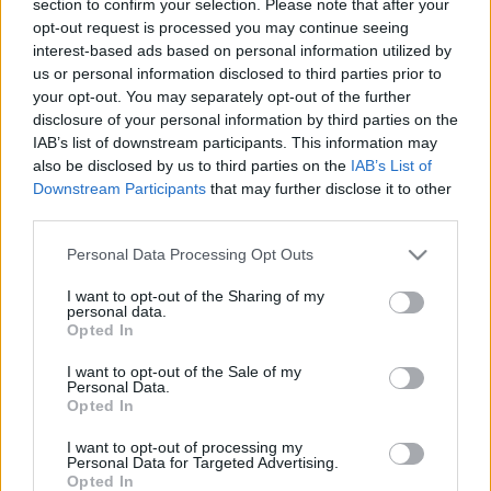
section to confirm your selection. Please note that after your
LEGFRISSEBB
opt-out request is processed you may continue seeing
interest-based ads based on personal information utilized by
Helyi hírek
us or personal information disclosed to third parties prior to
Amire többmillióan vártunk: szombattól
your opt-out. You may separately opt-out of the further
másodfokúra csökken a riasztás
disclosure of your personal information by third parties on the
IAB’s list of downstream participants. This information may
also be disclosed by us to third parties on the
IAB’s List of
Downstream Participants
that may further disclose it to other
Helyi hírek
third parties.
Látlelet a hazai víziközművekről?
Egyetlen, fél évszázados vezetéken múlt
Please note that this website/app uses one or more Google
Personal Data Processing Opt Outs
Bicske vízellátása
services and may gather and store information including but
not limited to your visit or usage behaviour. You may click to
I want to opt-out of the Sharing of my
personal data.
grant or deny consent to Google and its third-party tags to
Opted In
Helyi hírek
use your data for below specified purposes in below Google
Gyárleállításokkal és átszervezett
consent section.
I want to opt-out of the Sale of my
termeléssel tehermentesíti a
Personal Data.
villamosenergia-rendszert a STRABAG
Opted In
I want to opt-out of processing my
Personal Data for Targeted Advertising.
Opted In
HIRDETÉS