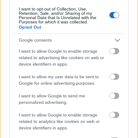
I want to opt-out of Collection, Use,
Retention, Sale, and/or Sharing of my
Personal Data that Is Unrelated with the
HIRDETÉS
Purposes for which it was collected.
Opted Out
Google consents
HIRDETÉS
I want to allow Google to enable storage
related to advertising like cookies on web or
device identifiers in apps.
LEGOLVASOTTABB
I want to allow my user data to be sent to
Látlelet a hazai víziközművekről?
Google for online advertising purposes.
Egyetlen, fél évszázados vezetéken
múlt Bicske vízellátása
I want to allow Google to send me
personalized advertising.
I want to allow Google to enable storage
Egyhetes országos ellenőrzést tart a
rendőrség a utakon
related to analytics like cookies on web or
device identifiers in apps.