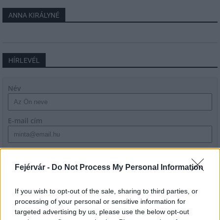
ANNA KIRÁLYNÉ
HÍRLEVÉL
Név
E-mail cím
Feliratkozom a hírlevélre és elfogadom az
adatvédelmi
szabályzatot!
Fejérvár -
Do Not Process My Personal Information
FELIRATKOZÁS
If you wish to opt-out of the sale, sharing to third parties, or
processing of your personal or sensitive information for
targeted advertising by us, please use the below opt-out