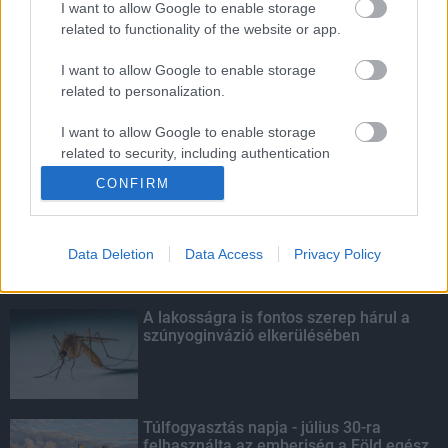
I want to allow Google to enable storage
related to functionality of the website or app.
Mától jelentkezhetnek a kivitelezők a
háztartások napelemes és fűtési
I want to allow Google to enable storage
rendszereit támogató pályázatra
related to personalization.
I want to allow Google to enable storage
related to security, including authentication
KIEMELT
functionality and fraud prevention, and other
CONFIRM
user protection.
Kecskeméten is szakirányú
továbbképzésekkel erősít a Gál Ferenc
Egyetem
Data Deletion
Data Access
Privacy Policy
A lakosságra is fontos szerep hárul a
szúnyoginvázió elkerülésében
Túlfogyasztás napja - július 30-ra
felhasználta az emberiség a Föld egész