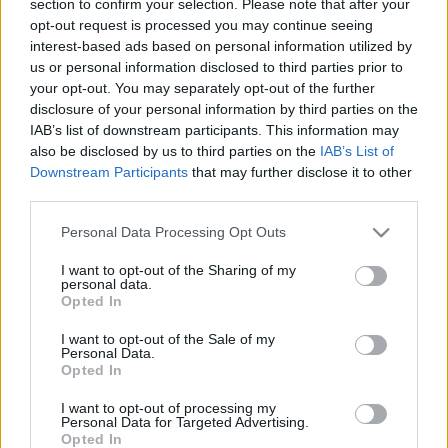
section to confirm your selection. Please note that after your
LEGFRISSEBB
opt-out request is processed you may continue seeing
interest-based ads based on personal information utilized by
Országos hírek
us or personal information disclosed to third parties prior to
Megérkezett az eső a Duna vízgyűjtőjére
your opt-out. You may separately opt-out of the further
disclosure of your personal information by third parties on the
IAB’s list of downstream participants. This information may
also be disclosed by us to third parties on the
IAB’s List of
Downstream Participants
that may further disclose it to other
Aktuális
third parties.
Paks II.: Mit jelent az 5. blokk új
mérföldköve a felülvizsgálat
Please note that this website/app uses one or more Google
Personal Data Processing Opt Outs
árnyékában?
services and may gather and store information including but
not limited to your visit or usage behaviour. You may click to
I want to opt-out of the Sharing of my
personal data.
grant or deny consent to Google and its third-party tags to
Opted In
Helyi hírek
use your data for below specified purposes in below Google
Amire többmillióan vártunk: szombattól
consent section.
I want to opt-out of the Sale of my
másodfokúra csökken a riasztás
Personal Data.
Opted In
I want to opt-out of processing my
Personal Data for Targeted Advertising.
Opted In
HIRDETÉS