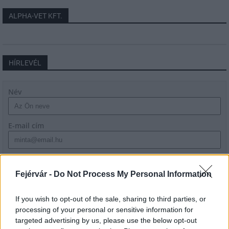
ALPHA-VET KFT.
HÍRLEVÉL
Név
E-mail cím
Feliratkozom a hírlevélre és elfogadom az
adatvédelmi
szabályzatot!
Fejérvár -
Do Not Process My Personal Information
FELIRATKOZÁS
If you wish to opt-out of the sale, sharing to third parties, or
processing of your personal or sensitive information for
targeted advertising by us, please use the below opt-out