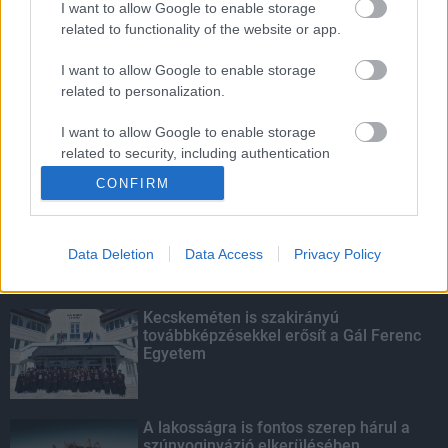
I want to allow Google to enable storage
related to functionality of the website or app.
Amire többmillióan vártunk: szombattól
másodfokúra csökken a riasztás
I want to allow Google to enable storage
related to personalization.
I want to allow Google to enable storage
related to security, including authentication
KIEMELT
functionality and fraud prevention, and other
CONFIRM
user protection.
Megérkezett az eső a Duna
vízgyűjtőjére
Data Deletion
Data Access
Privacy Policy
Kecskeméten is szakirányú
továbbképzésekkel erősít a Gál Ferenc
Egyetem
A lakosságra is fontos szerep hárul a
szúnyoginvázió elkerülésében