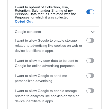
I want to opt-out of Collection, Use,
Retention, Sale, and/or Sharing of my
Personal Data that Is Unrelated with the
HIRDETÉS
Purposes for which it was collected.
Opted Out
Google consents
HIRDETÉS
I want to allow Google to enable storage
related to advertising like cookies on web or
device identifiers in apps.
LEGOLVASOTTABB
I want to allow my user data to be sent to
Paks II.: Mit jelent az 5. blokk új
Google for online advertising purposes.
mérföldköve a felülvizsgálat
árnyékában?
I want to allow Google to send me
personalized advertising.
I want to allow Google to enable storage
Fontos a postaládákba költöző
széncinegék védelme
related to analytics like cookies on web or
device identifiers in apps.