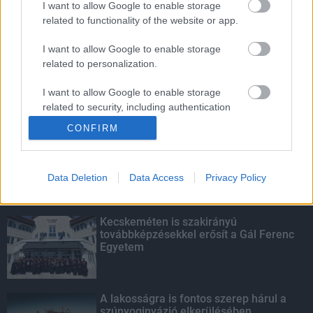
I want to allow Google to enable storage
related to functionality of the website or app.
Idén több mint 130 ezer tonna
aszfaltnyi útfelújítás várható
I want to allow Google to enable storage
related to personalization.
I want to allow Google to enable storage
related to security, including authentication
KIEMELT
functionality and fraud prevention, and other
CONFIRM
user protection.
Megérkezett az eső a Duna
vízgyűjtőjére
Data Deletion
Data Access
Privacy Policy
Kecskeméten is szakirányú
továbbképzésekkel erősít a Gál Ferenc
Egyetem
A lakosságra is fontos szerep hárul a
szúnyoginvázió elkerülésében