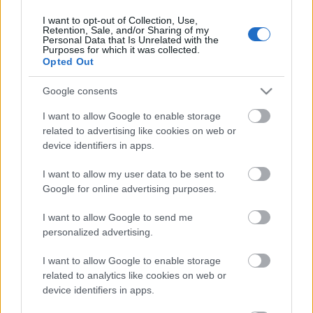
I want to opt-out of Collection, Use,
Retention, Sale, and/or Sharing of my
Personal Data that Is Unrelated with the
HIRDETÉS
Purposes for which it was collected.
Opted Out
Google consents
HIRDETÉS
I want to allow Google to enable storage
related to advertising like cookies on web or
device identifiers in apps.
LEGOLVASOTTABB
I want to allow my user data to be sent to
Nem az üres, hanem az okosan működő
Google for online advertising purposes.
épület energiatakarékos
I want to allow Google to send me
personalized advertising.
I want to allow Google to enable storage
Megérkezett az eső a Duna
vízgyűjtőjére
related to analytics like cookies on web or
device identifiers in apps.