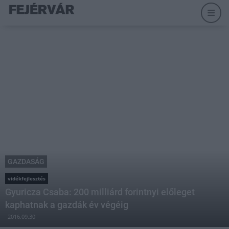
GAZDASÁG
vidékfejlesztés
Gyuricza Csaba: 200 milliárd forintnyi előleget
kaphatnak a gazdák év végéig
2016.09.30