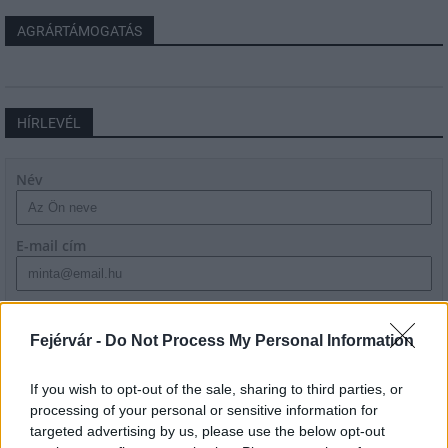
AGRÁRTÁMOGATÁS
HÍRLEVÉL
Név
E-mail cím
Feliratkozom a hírlevélre és elfogadom az
adatvédelmi
szabályzatot!
Fejérvár -
Do Not Process My Personal Information
FELIRATKOZÁS
If you wish to opt-out of the sale, sharing to third parties, or
processing of your personal or sensitive information for
targeted advertising by us, please use the below opt-out