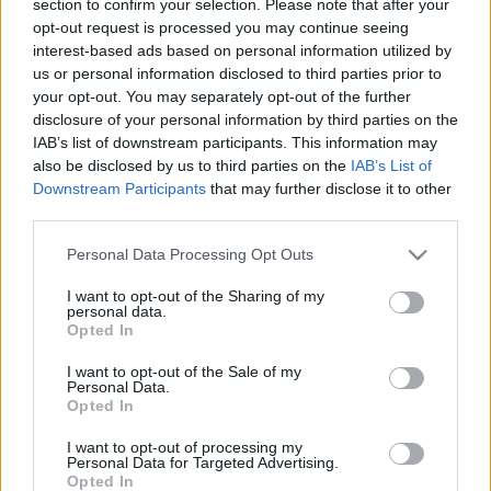
section to confirm your selection. Please note that after your
LEGFRISSEBB
opt-out request is processed you may continue seeing
interest-based ads based on personal information utilized by
Országos hírek
us or personal information disclosed to third parties prior to
Nem az üres, hanem az okosan működő
your opt-out. You may separately opt-out of the further
épület energiatakarékos
disclosure of your personal information by third parties on the
IAB’s list of downstream participants. This information may
also be disclosed by us to third parties on the
IAB’s List of
Downstream Participants
that may further disclose it to other
Országos hírek
third parties.
Megérkezett az eső a Duna vízgyűjtőjére
Please note that this website/app uses one or more Google
Personal Data Processing Opt Outs
services and may gather and store information including but
not limited to your visit or usage behaviour. You may click to
I want to opt-out of the Sharing of my
personal data.
grant or deny consent to Google and its third-party tags to
Opted In
Aktuális
use your data for below specified purposes in below Google
Paks II.: Mit jelent az 5. blokk új
consent section.
I want to opt-out of the Sale of my
mérföldköve a felülvizsgálat
Personal Data.
árnyékában?
Opted In
I want to opt-out of processing my
Personal Data for Targeted Advertising.
Opted In
HIRDETÉS